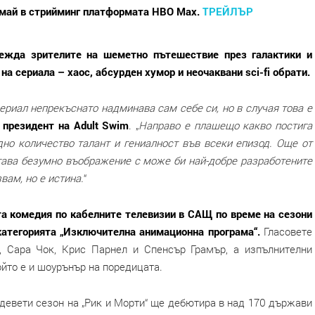
5 май в стрийминг платформата HBO Max.
ТРЕЙЛЪР
вежда зрителите на шеметно пътешествие през галактики и
а сериала – хаос, абсурден хумор и неочаквани sci-fi обрати.
сериал непрекъснато надминава сам себе си, но в случая това е
 президент на Adult Swim
. „
Направо е плашещо какво постига
дно количество талант и гениалност във всеки епизод. Още от
тава безумно въображение с може би най-добре разработените
вам, но е истина.
“
та комедия по кабелните телевизии в САЩ по време на сезони
 категорията „Изключителна анимационна програма“.
Гласовете
, Сара Чок, Крис Парнел и Спенсър Грамър, а изпълнителни
йто е и шоурънър на поредицата.
 девети сезон на „Рик и Морти“ ще дебютира в над 170 държави