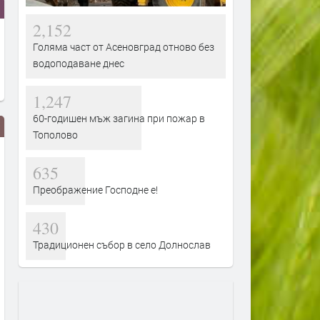
2,152
Голяма част от Асеновград отново без
водоподаване днес
1,247
60-годишен мъж загина при пожар в
Тополово
635
Преображение Господне е!
430
Традиционен събор в село Долнослав
Зося Мамет се присъединява
„Mortal Kombat II: Филмът
към финалния сезон на HBO
стрийминг премиера на 
Original сериала „Индустрия“
в HBO Max
преди 2 седмици
преди 2 седмици