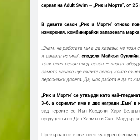
сериал на Adult Swim – „Рик и Морти“, от 2
В девети сезон „Рик и Морти“ отново по
измерения, комбинирайки запазената марка н
„
Знам, че работата ми е да казвам, че този 
и самата истина
“,
споделя Майкъл Оуилийн,
този екип сезон след сезон – влагат абсур
самото начало ще видите сезон, който съче
персонажи досега. Да, моя работа е да го каз
„Рик и Морти“ се утвърди като най-гледана
3-6, а сериалът има и две награди „Еми“ в
зад героите са Иън Кардони, Хари Белдън
продуценти са Дан Хармън и Скот Мардър, ко
Превърнал се в световен културен феномен,