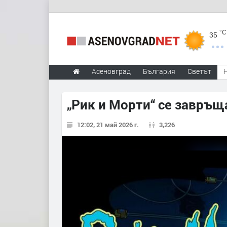
°C
35
Асеновград
България
Светът
„Рик и Морти“ се завръща
12:02, 21 май 2026 г.
3,226