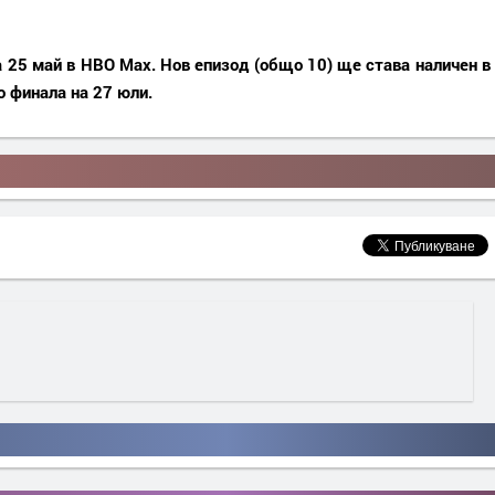
на 25 май в HBO Max. Нов епизод (общо 10) ще става наличен в
 финала на 27 юли.