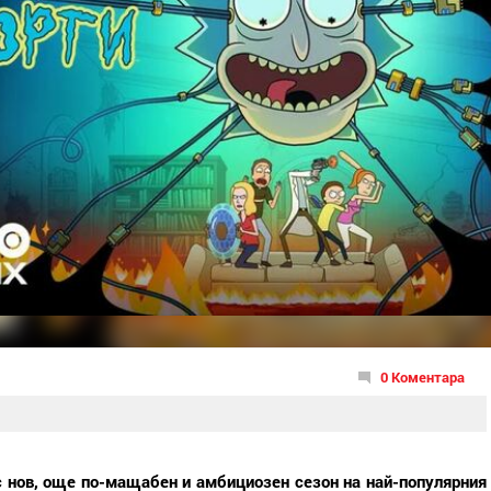
0 Коментара
 нов, още по-мащабен и амбициозен сезон на най-популярния