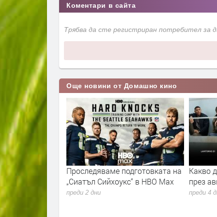
Коментари в сайта
Трябва да сте регистриран потребител за 
Още новини от Домашно кино
а за любовта“
Проследяваме подготовката на
Какво 
аният филм в
„Сиатъл Сийхоукс“ в HBO Max
през ав
гария за месец
преди 2 дни
преди 4 