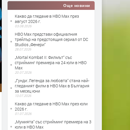
Още новини
Какво да гледаме в HBO Max през
август 2026 г.
03.08.2026
HBO Max представи официалния
трейлър на предстоящия сериал от DC
Studios „Фенери“
28.07.2026
„Mortal Kombat II: Филмът“ със
стрийминг премиера на 24 юли в HBO
Max
20.07.2026
„Гунди: Легенда за любовта“ стана най-
гледаният филм в HBO Max в България
за месец юни
13.07.2026
Какво да гледаме в HBO Max през юли
2026 г.
01.07.2026
„Мумията“ със стрийминг премиера на 3
юли в HBO Max