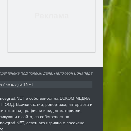
, пременена под големи дела. Наполеон Бонапарт
а Asenovgrad.NET
novgrad.NET е собственост на ЕСКОМ МЕДИА
П ООД. Всички статии, репортажи, интервюта и
ги текстови, графични и видео материали,
ликувани в сайта, са собственост на
novgrad.NET, освен ако изрично е посочено
го.