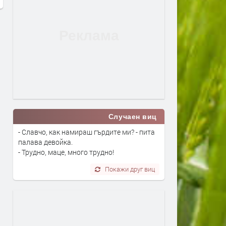
Случаен виц
- Славчо, как намираш гърдите ми? - пита
палава девойка.
- Трудно, маце, много трудно!
Покажи друг виц