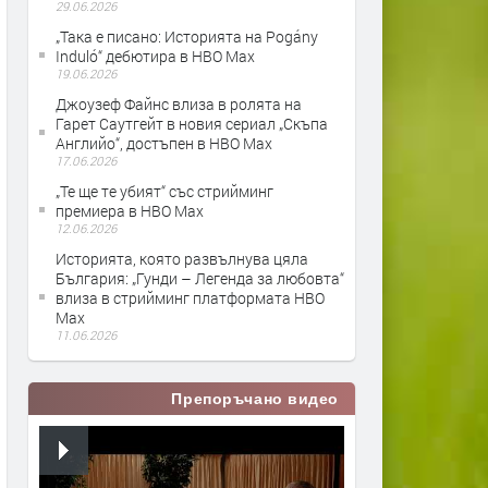
29.06.2026
„Така е писано: Историята на Pogány
Induló“ дебютира в HBO Max
19.06.2026
Джоузеф Файнс влиза в ролята на
Гарет Саутгейт в новия сериал „Скъпа
Английо“, достъпен в HBO Max
17.06.2026
„Те ще те убият“ със стрийминг
премиера в HBO Max
12.06.2026
Историята, която развълнува цяла
България: „Гунди – Легенда за любовта“
влиза в стрийминг платформата HBO
Max
11.06.2026
Препоръчано видео