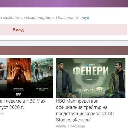
да можете да коментирате. Правилата -
тук
.
Вход
да гледаме в HBO Max
HBO Max представи
густ 2026 г.
официалния трейлър на
предстоящия сериал от DC
дни
Studios „Фенери“
преди 1 седмица