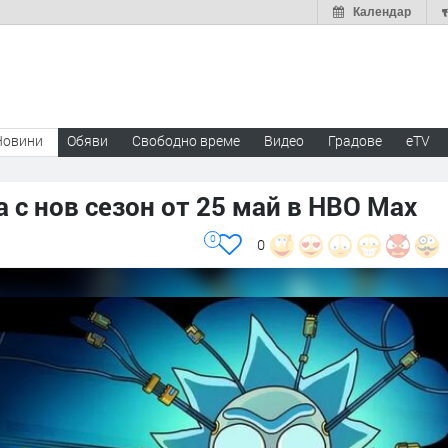
Календар
Новини
Обяви
Свободно време
Видео
Градове
eTV
 с нов сезон от 25 май в HBO Max
0
0