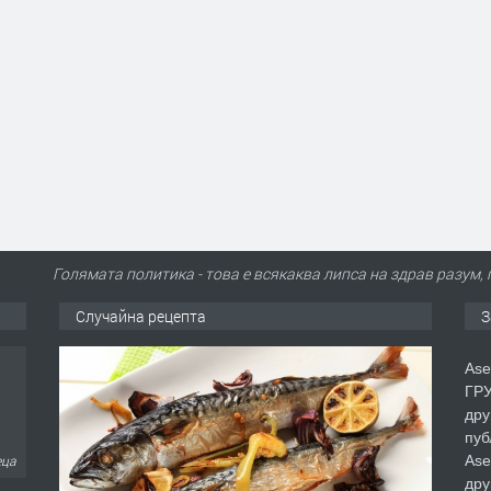
Голямата политика - това е всякаква липса на здрав разум
Случайна рецепта
З
Ase
ГРУ
дру
пуб
Ase
еца
дру