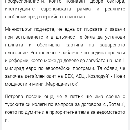
професионалисти, които познават добре сектора,
институциите, европейската рамка и реалните
проблеми пред енергийната система.
Министърът подчерта, че една от първата ѝ задачи
при встъпването ѝ в длъжност е била да установи
пълната и обективна картина на завареното
състояние. Установено е забавяне по редица проекти
и реформи, което може да доведе до загубата на над 1
милирад евро по европейски програми. Тя обяви, че
започва детайлен одит на БЕХ, АЕЦ „Козлодуй“ - Нови
мощности и мини „Марица-изток“.
Петрова посочи още, че в петък ще има среща с
турските си колеги по въпроса за договора с „Боташ“,
което по думите ѝ е приоритетна тема за ведомството
ѝ.