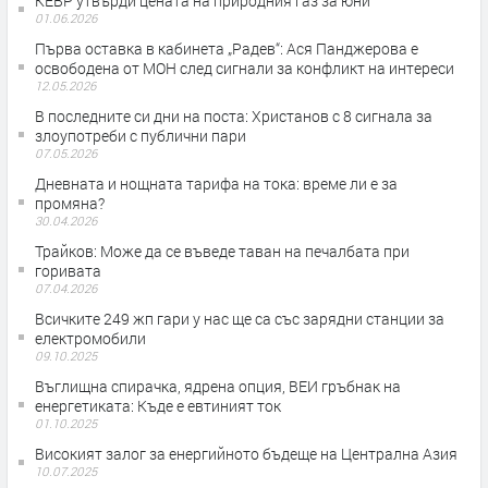
КЕВР утвърди цената на природния газ за юни
01.06.2026
Първа оставка в кабинета „Радев“: Ася Панджерова е
освободена от МОН след сигнали за конфликт на интереси
12.05.2026
В последните си дни на поста: Христанов с 8 сигнала за
злоупотреби с публични пари
07.05.2026
Дневната и нощната тарифа на тока: време ли е за
промяна?
30.04.2026
Трайков: Може да се въведе таван на печалбата при
горивата
07.04.2026
Всичките 249 жп гари у нас ще са със зарядни станции за
електромобили
09.10.2025
Въглищна спирачка, ядрена опция, ВЕИ гръбнак на
енергетиката: Къде е евтиният ток
01.10.2025
Високият залог за енергийното бъдеще на Централна Азия
10.07.2025