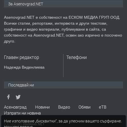
Давам индивидуалани уроци по
За Asenovgrad.NET
Немски език
Asenovgrad.NET е собственост на ЕСКОМ МЕДИА ГРУП ООД.
Всички статии, репортажи, интервюта и други текстови,
преди 2 години
графични и видео материали, публикувани в сайта, са
собственост на Asenovgrad.NET, освен ако изрично е посочено
ПРЕДЛАГА
ремонт на покриви
друго.
Главен редактор
Телефони
преди 2 години
Надежда Виденлиева
ПРЕДЛАГА
Висококачествени Целофанови
Пликове - СКОРПИОПЛАСТ
Последвай ни
преди 3 години
Асеновград
Новини
Видео
Обяви
еТВ
Изпрати ни новина
ПРЕДЛАГА
Кутии с подаръци
Ние използваме „бисквитки“, за да улесним вашето сърфиране.
© Copyright
Haskovo.NET
Научете повече
.