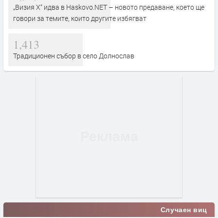
„Визия Х“ идва в Haskovo.NET – новото предаване, което ще
говори за темите, които другите избягват
1,413
Традиционен събор в село Долнослав
Случаен виц