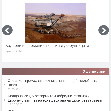
Парите от Брюксел свалиха бюджетния дефицит до
Н
1.7% от БВП
л
преди 4 дни
п
Още новини
Със закон премахват „вечните началници“ в съдебната
власт
09.07.2026
Молдова между реформите и хибридните заплахи:
Европейският път на една държава на фронтовата линия
19.06.2026