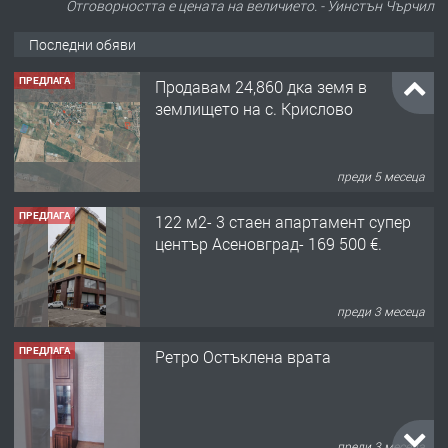
Отговорността е цената на величието. - Уинстън Чърчил
Последни обяви
ПРЕДЛАГА
122 м2- 3 стаен апартамент супер
център Асеновград- 169 500 €.
преди 3 месеца
ПРЕДЛАГА
Ретро Остъклена врата
преди 3 месеца
ПРЕДЛАГА
🌟HYUNDAI i10 - 2024 | Само 55 лв./
ден от DL RENT🌟
преди 10 месеца