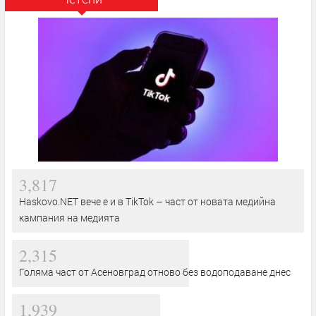
3,817
Haskovo.NET вече е и в TikTok – част от новата медийна
кампания на медията
2,315
Голяма част от Асеновград отново без водоподаване днес
1,939