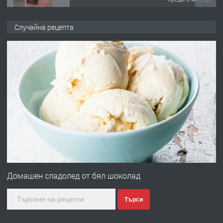
ПРЕДЛАГА
Професионална броячна машина -
Случайна рецепта
със сертификат от ЕЦБ
преди 1 година
ПРЕДЛАГА
Професионална зеленчукорезачка
за заведения и дома
преди 1 година
ПРЕДЛАГА
Дава под наем Асеновград
Домашен сладолед от бял шоколад
Търси
преди 2 години
ПРЕДЛАГА