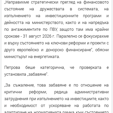
„Направихме стратегически преглед на финансовото
състояние на дружествата в системата, на
изпълнението на инвестиционните програми и
дейността на министерството, както и на напредъка
по ангажиментите по ПВУ, защото там има крайни
срокове - 31 август 2026 г. Паралелно се фокусирахме
и върху състоянието на ключови реформи и проекти с
друго европейско и донорско финансиране“, обясни
министърът на енергетиката.
Петрова беше категорична, че проверката е
установила „забавяне“.
„За съжаление, това забавяне е по отношение на
критични реформи, редица административни
затруднения при изпълнението на инвестициите, както
и необходимост от ускоряване на работата по
адаптиране на нормативната рамка към състоянието