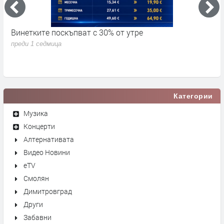
Винетките поскъпват с 30% от утре
3
д
преди 1 седмица
п
Категории
Музика
Концерти
Алтернативата
Видео Новини
eTV
Смолян
Димитровград
Други
Забавни