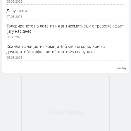
08.08.2026
Деругация
07.08.2026
Толерирането на латентния антисемитизъм е тревожен факт
(и) у нас днес
06.08.2026
Скандал с нацисти гърми, а Той мълчи солидарно с
другарите “антифашисти”, които му гласуваха
05.08.2026
ivo.bg