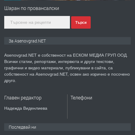
за заведения и дома
Шаран по провансалски
Търси
преди 1 година
ПРЕДЛАГА
Дава под наем Асеновград
За Asenovgrad.NET
Asenovgrad.NET е собственост на ЕСКОМ МЕДИА ГРУП ООД.
Всички статии, репортажи, интервюта и други текстови,
преди 2 години
графични и видео материали, публикувани в сайта, са
собственост на Asenovgrad.NET, освен ако изрично е посочено
ПРЕДЛАГА
Давам индивидуалани уроци по
друго.
Немски език
Главен редактор
Телефони
преди 2 години
Надежда Виденлиева
ПРЕДЛАГА
ремонт на покриви
Последвай ни