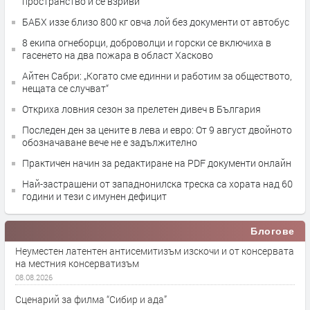
пространство и се взриви
БАБХ иззе близо 800 кг овча лой без документи от автобус
8 екипа огнеборци, доброволци и горски се включиха в
гасенето на два пожара в област Хасково
Айтен Сабри: „Когато сме единни и работим за обществото,
нещата се случват“
Откриха ловния сезон за прелетен дивеч в България
Последен ден за цените в лева и евро: От 9 август двойното
обозначаване вече не е задължително
Практичен начин за редактиране на PDF документи онлайн
Най-застрашени от западнонилска треска са хората над 60
години и тези с имунен дефицит
Блогове
Неуместен латентен антисемитизъм изскочи и от консервата
на местния консерватизъм
08.08.2026
Сценарий за филма “Сибир и ада”