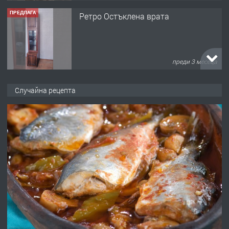
ПРЕДЛАГА
Ретро Остъклена врата
преди 3 месеца
ПРЕДЛАГА
🌟HYUNDAI i10 - 2024 | Само 55 лв./
Случайна рецепта
ден от DL RENT🌟
преди 10 месеца
ПРЕДЛАГА
Професионална броячна машина -
със сертификат от ЕЦБ
преди 1 година
ПРЕДЛАГА
Професионална зеленчукорезачка