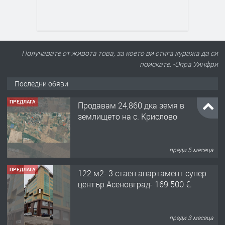
Получавате от живота това, за което ви стига куража да си
поискате. -Опра Уинфри
Последни обяви
ПРЕДЛАГА
Продавам 24,860 дка земя в
землището на с. Крислово
преди 5 месеца
ПРЕДЛАГА
122 м2- 3 стаен апартамент супер
център Асеновград- 169 500 €.
преди 3 месеца