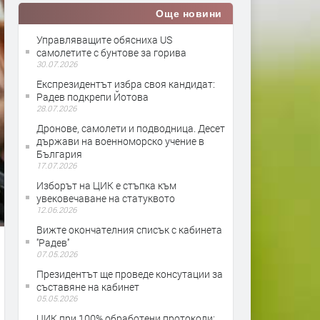
Още новини
Управляващите обясниха US
самолетите с бунтове за горива
30.07.2026
Експрезидентът избра своя кандидат:
Радев подкрепи Йотова
28.07.2026
Дронове, самолети и подводница. Десет
държави на военноморско учение в
България
17.07.2026
Изборът на ЦИК е стъпка към
увековечаване на статуквото
12.06.2026
Вижте окончателния списък с кабинета
''Радев''
07.05.2026
Президентът ще проведе консутации за
съставяне на кабинет
05.05.2026
ЦИК при 100% обработени протоколи: