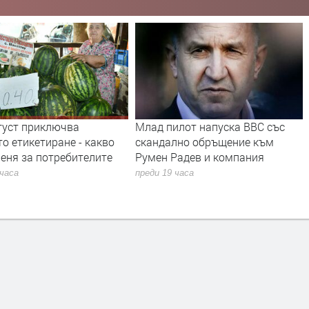
густ приключва
Млад пилот напуска ВВС със
о етикетиране - какво
скандално обръщение към
еня за потребителите
Румен Радев и компания
 часа
преди 19 часа