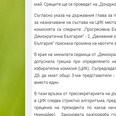
май. Срещите ще се проведат на „Дондуко
Съгласно указа на държавния глава за 
за назначаване на състава на ЦИК мест
комисията са следните: „Прогресивна Бъ
Демократична България“ - 2, „Движение за
България“ поискаха промяна на квотите 
В края на миналата седмица от „Демокра
допуснала грешка при определянето н
избирателна комисия (ЦИК). Съпредседа
ДБ да имат общо 3-ма представители -
вместо един.
В тази връзка от прессекретариата на д
в ЦИК следва стриктно алгоритъма, пред
преценка на президента по какъв нач
Ниимайер). Законовата разпоредба гл