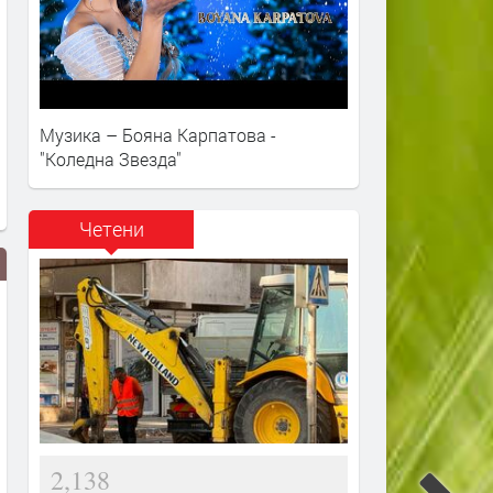
Музика – Бояна Карпатова -
"Коледна Звезда"
Четени
2,138