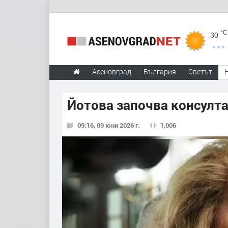
°C
30
Асеновград
България
Светът
Йотова започва консулта
09:16, 09 юни 2026 г.
1,006