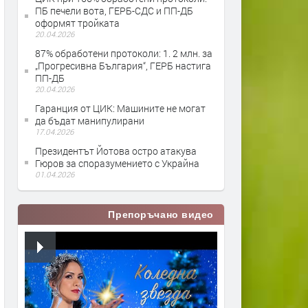
ПБ печели вота, ГЕРБ-СДС и ПП-ДБ
оформят тройката
20.04.2026
87% обработени протоколи: 1. 2 млн. за
„Прогресивна България“, ГЕРБ настига
ПП-ДБ
20.04.2026
Гаранция от ЦИК: Машините не могат
да бъдат манипулирани
17.04.2026
Президентът Йотова остро атакува
Гюров за споразумението с Украйна
01.04.2026
Препоръчано видео