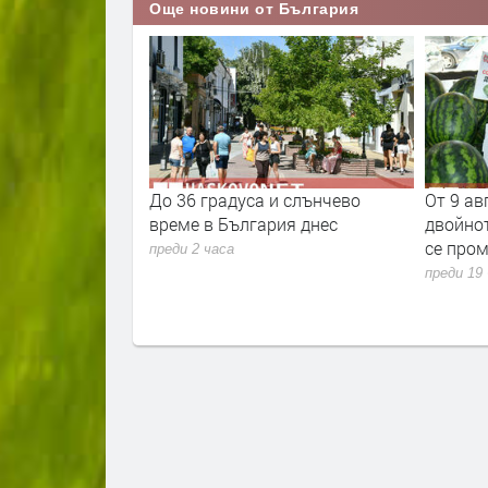
Още новини от България
щъркели вече
До 36 градуса и слънчево
От 9 ав
време в България днес
двойнот
се пром
преди 2 часа
преди 19