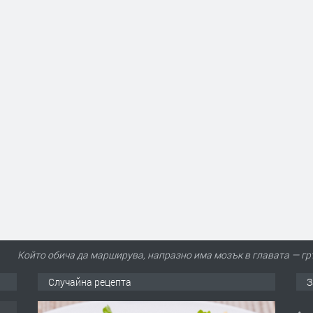
Който обича да марширува, напразно има мозък в главата — гр
Случайна рецепта
З