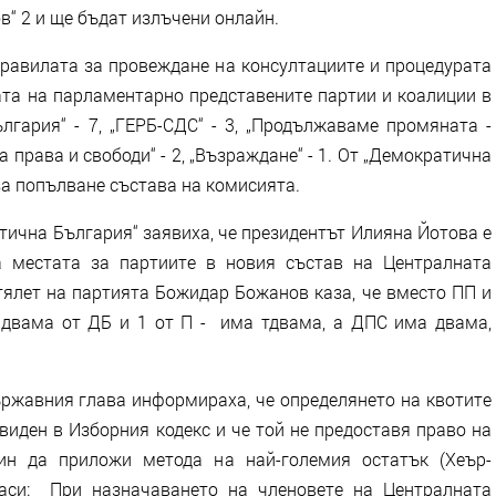
в“ 2 и ще бъдат излъчени онлайн.
правилата за провеждане на консултациите и процедурата
ата на парламентарно представените партии и коалиции в
лгария“ - 7, „ГЕРБ-СДС“ - 3, „Продължаваме промяната -
 права и свободи“ - 2, „Възраждане“ - 1. От „Демократична
за попълване състава на комисията.
тична България“ заявиха, че президентът Илияна Йотова е
а местата за партиите в новия състав на Централната
тялет на партията Божидар Божанов каза, че вместо ПП и
 двама от ДБ и 1 от П - има тдвама, а ДПС има двама,
ържавния глава информираха, че определянето на квотите
виден в Изборния кодекс и че той не предоставя право на
ин да приложи метода на най-големия остатък (Хеър-
аси: При назначаването на членовете на Централната