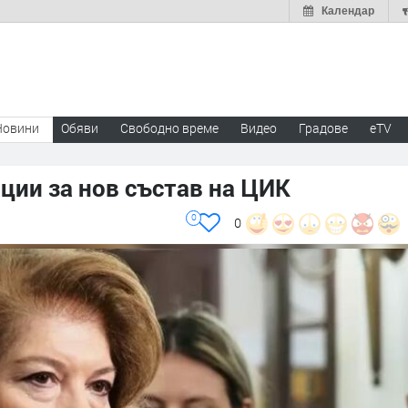
Календар
Новини
Обяви
Свободно време
Видео
Градове
eTV
ции за нов състав на ЦИК
0
0