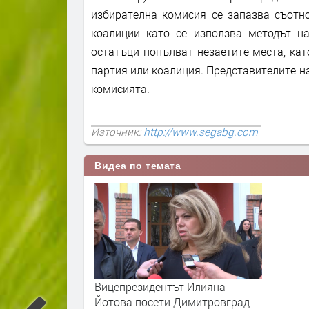
избирателна комисия се запазва съотн
коалиции като се използва методът на
остатъци попълват незаетите места, ка
партия или коалиция. Представителите н
комисията.
Източник:
http://www.segabg.com
Видеа по темата
Вицепрезидентът Илияна
Йотова посети Димитровград