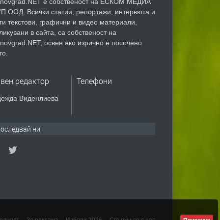
novgrad.NET е собственост на ЕСКОМ МЕДИА
П ООД. Всички статии, репортажи, интервюта и
ги текстови, графични и видео материали,
ликувани в сайта, са собственост на
novgrad.NET, освен ако изрично е посочено
го.
авен редактор
Телефони
ежда Виденлиева
оследвай ни
елност
За реклама
Избори 2026
Свържи се с нас