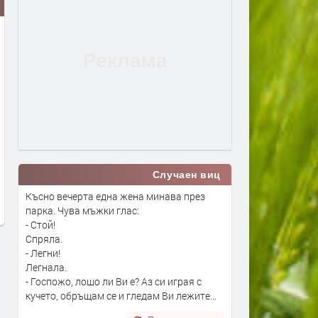
В Европа се диша по-чист
Турция взима 33% от
въздух, но климатът изпраща
проучванията за нефт и г
все по-тревожни сигнали- В
блок „Хан Тервел“ в
Случаен виц
България показваме как можем
българската зона на Чер
да правим и крачка назад
море. Какво значи това
Късно вечерта една жена минава през
парка. Чува мъжки глас:
преди 21 часа
преди 21 часа
- Стой!
Спряла.
- Легни!
Легнала.
- Госпожо, лошо ли Ви е? Аз си играя с
кучето, обръщам се и гледам Ви лежите...