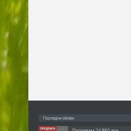
ПРЕДЛАГА
Продавам 24,860 дка
земя в землището на
Последни обяви
с. Крислово