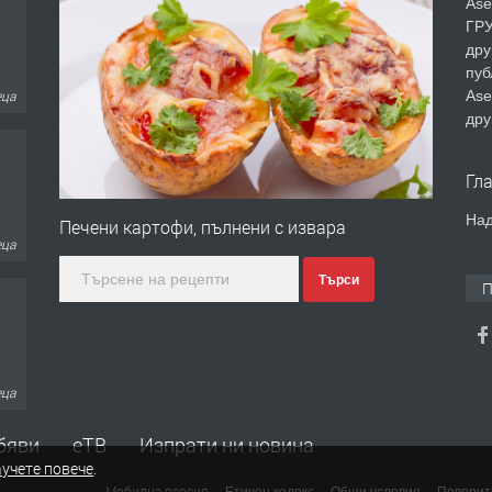
Ase
еца
ГРУ
дру
пуб
Ase
дру
еца
Гл
Над
Печени картофи, пълнени с извара
Търси
П
еца
бяви
еТВ
Изпрати ни новина
еца
учете повече
.
Мобилна версия
Етичен кодекс
Общи условия
Поверит