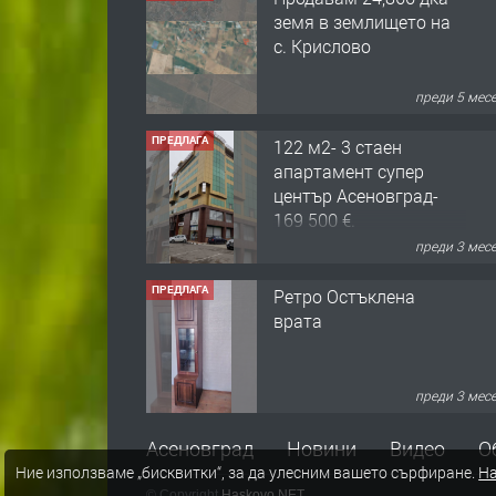
преди 5 мес
ПРЕДЛАГА
122 м2- 3 стаен
апартамент супер
център Асеновград-
169 500 €.
преди 3 мес
ПРЕДЛАГА
Ретро Остъклена
врата
преди 3 мес
ПРЕДЛАГА
🌟HYUNDAI i10 - 2024 |
Само 55 лв./ден от DL
RENT🌟
Асеновград
Новини
Видео
О
преди 10 мес
Ние използваме „бисквитки“, за да улесним вашето сърфиране.
На
© Copyright
Haskovo.NET