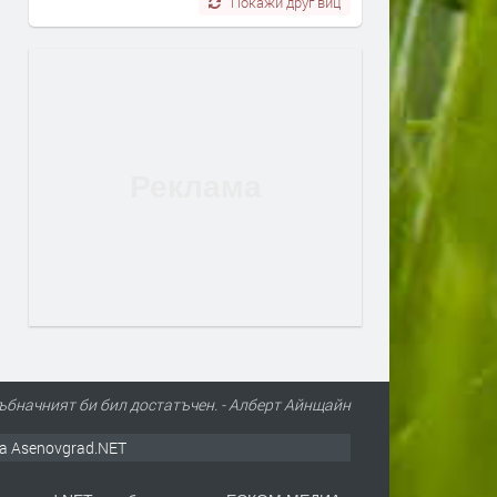
Покажи друг виц
ъбначният би бил достатъчен. - Алберт Айнщайн
а Asenovgrad.NET