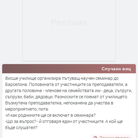
Случаен виц
Висше училище организира пътуващ научен семинар до
Барселона. Половината от участниците са преподаватели, а
другата половина - членове на семействата им - деца, съпруги,
съпрузи, баби, дядовци. Разноските се поемат от училището.
Възмутена преподавателка, непоканена да участва в
мероприятието, пита:
-И как роднините ще се включат в семинара?
-Що за въпрос? - й отговаря един от участниците. А кой ще
бъде слушател?
Покажи друг виц