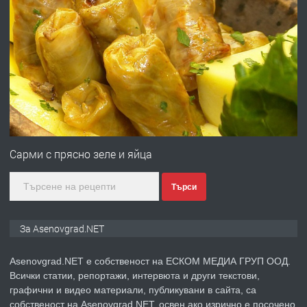
преди 10 месеца
ПРЕДЛАГА
Професионална броячна машина -
със сертификат от ЕЦБ
преди 1 година
ПРЕДЛАГА
Професионална зеленчукорезачка
за заведения и дома
Сарми с прясно зеле и яйца
Търси
преди 1 година
ПРЕДЛАГА
Дава под наем Асеновград
За Asenovgrad.NET
Asenovgrad.NET е собственост на ЕСКОМ МЕДИА ГРУП ООД.
Всички статии, репортажи, интервюта и други текстови,
преди 2 години
графични и видео материали, публикувани в сайта, са
собственост на Asenovgrad.NET, освен ако изрично е посочено