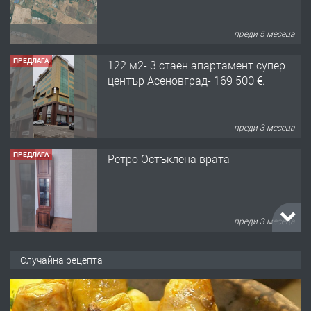
преди 5 месеца
ПРЕДЛАГА
122 м2- 3 стаен апартамент супер
център Асеновград- 169 500 €.
преди 3 месеца
ПРЕДЛАГА
Ретро Остъклена врата
преди 3 месеца
ПРЕДЛАГА
🌟HYUNDAI i10 - 2024 | Само 55 лв./
Случайна рецепта
ден от DL RENT🌟