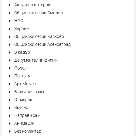
Актуално интервю
Общински сесии Смолян
НЛО
Здраве
Общински сесии Хасково
Общински сесии Асеновград
В кадър
Документални филми
Пъзел
По пътя
Арт Момент
България в мен
От мерак
Вкусно
Направи сам
Анимации
Без коментар