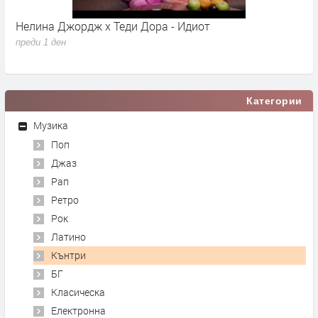
Нелина Джордж x Теди Дора - Идиот
Y
преди 1 ден
п
Категории
Музика
Поп
Джаз
Рап
Ретро
Рок
Латино
Кънтри
БГ
Класическа
Електронна