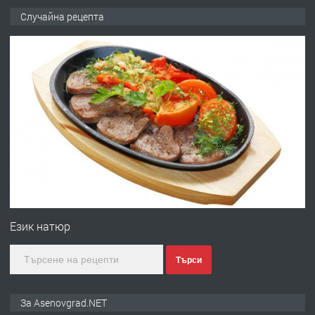
ПРЕДЛАГА
🌟HYUNDAI i10 - 2024 | Само 55 лв./
Случайна рецепта
ден от DL RENT🌟
преди 10 месеца
ПРЕДЛАГА
Професионална броячна машина -
със сертификат от ЕЦБ
преди 1 година
ПРЕДЛАГА
Професионална зеленчукорезачка
за заведения и дома
Eзик натюр
Търси
преди 1 година
ПРЕДЛАГА
Дава под наем Асеновград
За Asenovgrad.NET