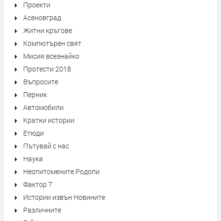
Проекти
Асеновград
Житни кръгове
Компютърен свят
Мисия всезнайко
Протести 2018
Въпросите
Перник
Автомобили
Кратки истории
Етюди
Пътувай с нас
Наука
Неопитомените Родопи
Фактор 7
Истории извън Новините
Различните