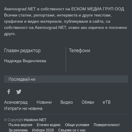
Asenovgrad.NET е собственост на ЕСКОМ МЕДИА ГРУП ООД.
Всички статии, репортажи, интервюта и други текстови,
преди 2 години
графични и видео материали, публикувани в сайта, са
собственост на Asenovgrad.NET, освен ако изрично е посочено
ПРЕДЛАГА
Давам индивидуалани уроци по
друго.
Немски език
Главен редактор
Телефони
преди 2 години
Надежда Виденлиева
ПРЕДЛАГА
ремонт на покриви
Последвай ни
преди 2 години
Асеновград
Новини
Видео
Обяви
еТВ
Изпрати ни новина
ПРЕДЛАГА
Висококачествени Целофанови
Пликове - СКОРПИОПЛАСТ
© Copyright
Haskovo.NET
Пълна версия
Етичен кодекс
Общи условия
Поверителност
За реклама
Избори 2026
Свържи се с нас