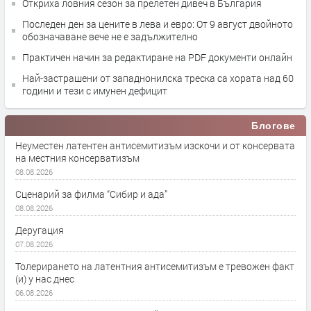
Откриха ловния сезон за прелетен дивеч в България
Последен ден за цените в лева и евро: От 9 август двойното
обозначаване вече не е задължително
Практичен начин за редактиране на PDF документи онлайн
Най-застрашени от западнонилска треска са хората над 60
години и тези с имунен дефицит
Блогове
Неуместен латентен антисемитизъм изскочи и от консервата
на местния консерватизъм
08.08.2026
Сценарий за филма “Сибир и ада”
08.08.2026
Деругация
07.08.2026
Толерирането на латентния антисемитизъм е тревожен факт
(и) у нас днес
06.08.2026