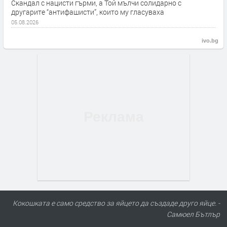
Скандал с нацисти гърми, а Той мълчи солидарно с
другарите “антифашисти”, които му гласуваха
05.08.2026
ivo.bg
Кокошката е само средство за яйцето да създаде друго яйце. -
Самюел Бътлър