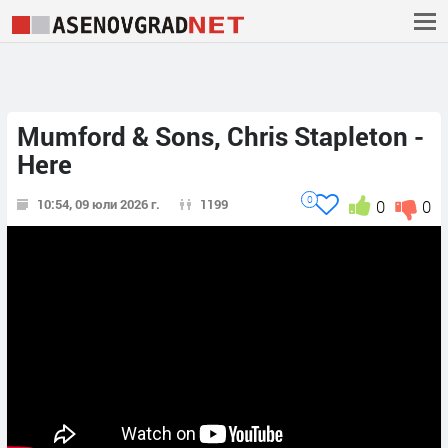
Mumford & Sons, Chris Stapleton -
Here
0
10:54, 09 юли 2026 г.
1199
0
0