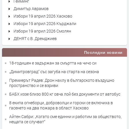
Гейминг
Димитър Аврамов
Избори 19 април 2026 Хасково
Избори 19 април 2026 Кърджали
Избори 19 април 2026 Смолян
ДЕНЯТ с В. Дремджиев
Последни новини
18-годишен е задържан за смъртта на чичо си
„Димитровград“ със загуба на старта на сезона
Премиерът Радев: Дрон нахлу в българското въздушно
пространство и се взриви
БАБХ иззе близо 800 кг овча лой без документи от автобус
8 екипа огнеборци, доброволци и горски се включиха в
гасенето на два пожара в област Хасково
Айтен Сабри: „Когато сме единни и работим за обществото,
нещата се случват“