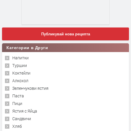
Публикувай нова рецепта
Категории в Други
Напитки
Туршии
Коктейли
Алкохол
Зеленчукови ястия
Паста
Пици
Ястия с Яйца
Сандвичи
Хляб