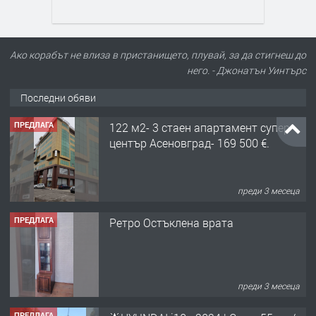
Ако корабът не влиза в пристанището, плувай, за да стигнеш до
него. - Джонатън Уинтърс
Последни обяви
ПРЕДЛАГА
122 м2- 3 стаен апартамент супер
център Асеновград- 169 500 €.
преди 3 месеца
ПРЕДЛАГА
Ретро Остъклена врата
преди 3 месеца
ПРЕДЛАГА