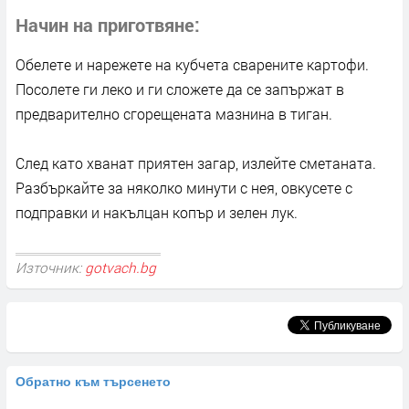
Начин на приготвяне
Обелете и нарежете на кубчета сварените картофи.
Посолете ги леко и ги сложете да се запържат в
предварително сгорещената мазнина в тиган.
След като хванат приятен загар, излейте сметаната.
Разбъркайте за няколко минути с нея, овкусете с
подправки и накълцан копър и зелен лук.
Източник:
gotvach.bg
Обратно към търсенето