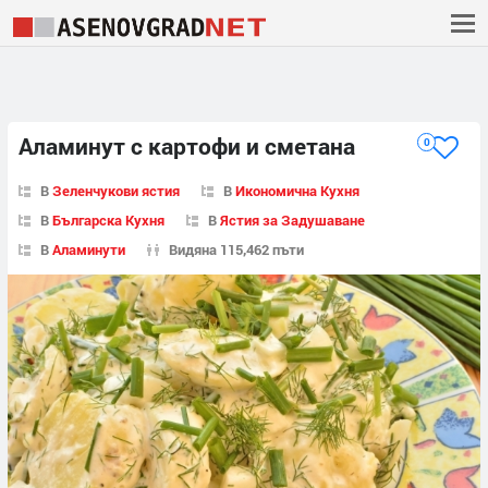
Аламинут с картофи и сметана
0
В
Зеленчукови ястия
В
Икономична Кухня
В
Българска Кухня
В
Ястия за Задушаване
В
Аламинути
Видяна 115,462 пъти