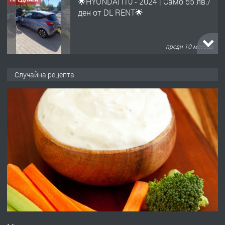
🌟HYUNDAI i10 - 2024 | Само 55 лв./
ден от DL RENT🌟
преди 10 месеца
ПРЕДЛАГА
Професионална броячна машина -
Случайна рецепта
със сертификат от ЕЦБ
преди 1 година
ПРЕДЛАГА
Професионална зеленчукорезачка
за заведения и дома
преди 1 година
ПРЕДЛАГА
Дава под наем Асеновград