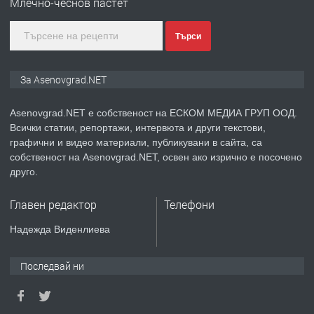
Млечно-чеснов пастет
преди 2 години
Търси
ПРЕДЛАГА
Давам индивидуалани уроци по
За Asenovgrad.NET
Немски език
Asenovgrad.NET е собственост на ЕСКОМ МЕДИА ГРУП ООД.
Всички статии, репортажи, интервюта и други текстови,
преди 2 години
графични и видео материали, публикувани в сайта, са
собственост на Asenovgrad.NET, освен ако изрично е посочено
ПРЕДЛАГА
ремонт на покриви
друго.
Главен редактор
Телефони
преди 2 години
Надежда Виденлиева
ПРЕДЛАГА
Висококачествени Целофанови
Последвай ни
Пликове - СКОРПИОПЛАСТ