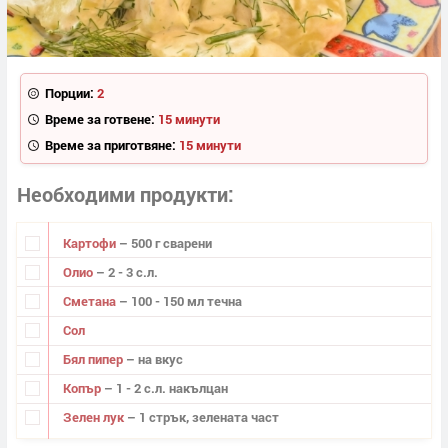
Порции:
2
Време за готвене:
15 минути
Време за приготвяне:
15 минути
Необходими продукти
Картофи
– 500 г сварени
Олио
– 2 - 3 с.л.
Сметана
– 100 - 150 мл течна
Сол
Бял пипер
– на вкус
Копър
– 1 - 2 с.л. накълцан
Зелен лук
– 1 стрък, зелената част