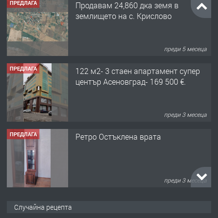
ПРЕДЛАГА
Продавам 24,860 дка земя в
землището на с. Крислово
преди 5 месеца
ПРЕДЛАГА
122 м2- 3 стаен апартамент супер
център Асеновград- 169 500 €.
преди 3 месеца
ПРЕДЛАГА
Ретро Остъклена врата
преди 3 месеца
ПРЕДЛАГА
🌟HYUNDAI i10 - 2024 | Само 55 лв./
Случайна рецепта
ден от DL RENT🌟