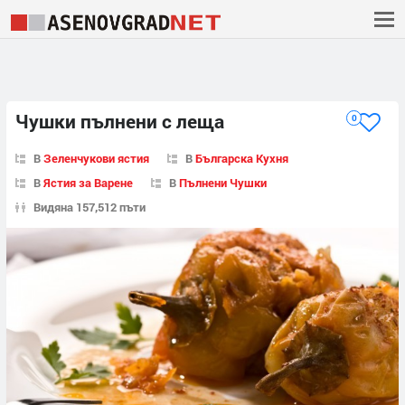
Чушки пълнени с леща
0
В
Зеленчукови ястия
В
Българска Кухня
В
Ястия за Варене
В
Пълнени Чушки
Видяна 157,512 пъти