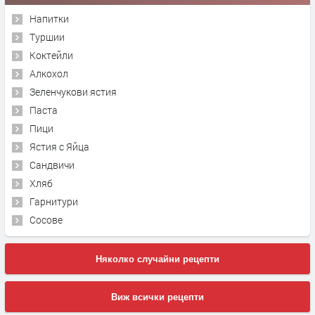
Напитки
Туршии
Коктейли
Алкохол
Зеленчукови ястия
Паста
Пици
Ястия с Яйца
Сандвичи
Хляб
Гарнитури
Сосове
Няколко случайни рецепти
Виж всички рецепти