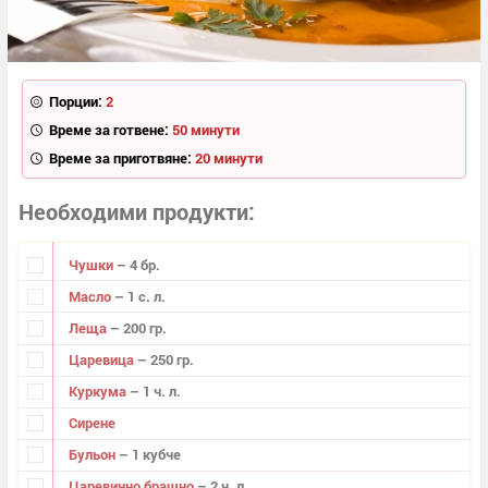
Порции:
2
Време за готвене:
50 минути
Време за приготвяне:
20 минути
Необходими продукти
Чушки
– 4 бр.
Масло
– 1 с. л.
Леща
– 200 гр.
Царевица
– 250 гр.
Куркума
– 1 ч. л.
Сирене
Бульон
– 1 кубче
Царевично брашно
– 2 ч. л.