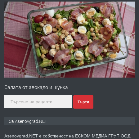
преди 10 месеца
ПРЕДЛАГА
Професионална броячна машина -
със сертификат от ЕЦБ
преди 1 година
ПРЕДЛАГА
Професионална зеленчукорезачка
за заведения и дома
Салата от авокадо и шунка
преди 1 година
Търси
ПРЕДЛАГА
Дава под наем Асеновград
За Asenovgrad.NET
Asenovgrad.NET е собственост на ЕСКОМ МЕДИА ГРУП ООД.