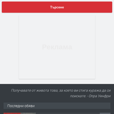
Търсене
Получавате от живота това, за което ви стига куража да си
поискате. - Опра Уинфри
Последни обяви