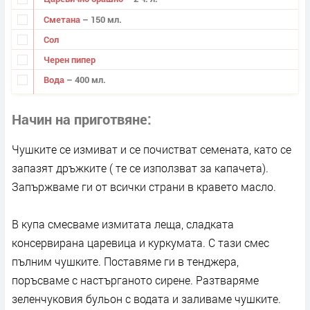
Сметана
– 150 мл.
Сол
Черен пипер
Вода
– 400 мл.
Начин на приготвяне
Чушките се измиват и се почистват семената, като се
запазят дръжките ( те се използват за капачета).
Запържваме ги от всички страни в кравето масло.
В купа смесваме измитата леща, сладката
консервирана царевица и куркумата. С тази смес
пълним чушките. Поставяме ги в тенджера,
поръсваме с настърганото сирене. Разтваряме
зеленчуковия бульон с водата и заливаме чушките.