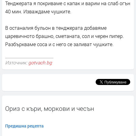
Тенджерата я покриваме с капак и варим на слаб огън
40 мин. Изваждаме чушките.
В останалия бульон в тенджерата добавяме
царевичното брашно, сметаната, сол и черен пипер.
Разбъркваме соса и с него се заливат чушките.
Източник:
gotvach.bg
Ориз с къри, моркови и чесън
Предишна рецепта