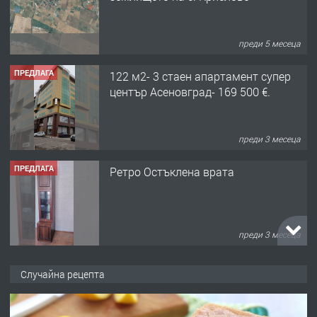
преди 5 месеца
ПРЕДЛАГА
122 м2- 3 стаен апартамент супер
център Асеновград- 169 500 €.
преди 3 месеца
ПРЕДЛАГА
Ретро Остъклена врата
преди 3 месеца
ПРЕДЛАГА
🌟HYUNDAI i10 - 2024 | Само 55 лв./
Случайна рецепта
ден от DL RENT🌟