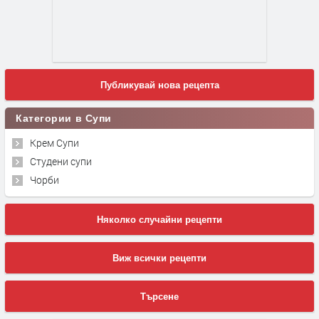
Публикувай нова рецепта
Категории в Супи
Крем Супи
Студени супи
Чорби
Няколко случайни рецепти
Виж всички рецепти
Търсене