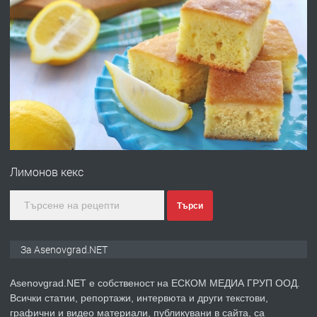
преди 10 месеца
ПРЕДЛАГА
Професионална броячна машина -
със сертификат от ЕЦБ
преди 1 година
ПРЕДЛАГА
Професионална зеленчукорезачка
за заведения и дома
Лимонов кекс
преди 1 година
Търси
ПРЕДЛАГА
Дава под наем Асеновград
За Asenovgrad.NET
Asenovgrad.NET е собственост на ЕСКОМ МЕДИА ГРУП ООД.
Всички статии, репортажи, интервюта и други текстови,
преди 2 години
графични и видео материали, публикувани в сайта, са