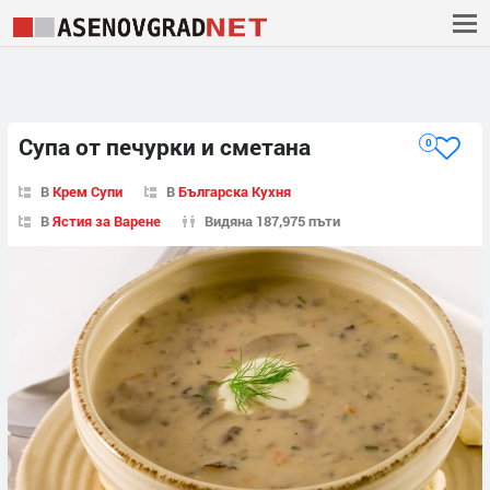
Супа от печурки и сметана
0
В
Крем Супи
В
Българска Кухня
В
Ястия за Варене
Видяна 187,975 пъти