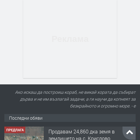
Ако искаш да построиш кораб, не викай хората да събират
дърва и не им възлагай задачи, а ги научи да копнеят за
безкрайното и огромно море. - е
Последни обяви
ПРЕДЛАГА
Продавам 24,860 дка земя в
землището на с. Крислово