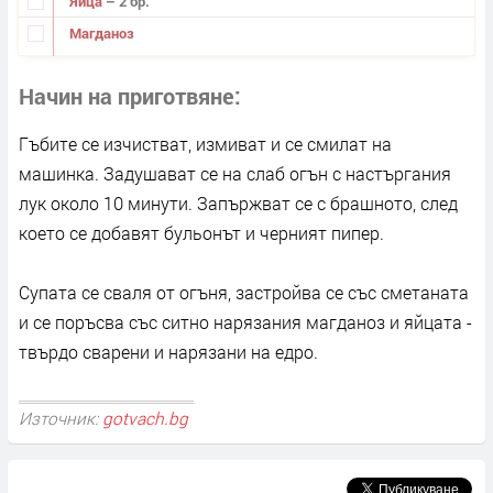
Яйца
– 2 бр.
Магданоз
Начин на приготвяне
Гъбите се изчистват, измиват и се смилат на
машинка. Задушават се на слаб огън с настъргания
лук около 10 минути. Запържват се с брашното, след
което се добавят бульонът и черният пипер.
Супата се сваля от огъня, застройва се със сметаната
и се поръсва със ситно нарязания магданоз и яйцата -
твърдо сварени и нарязани на едро.
Източник:
gotvach.bg