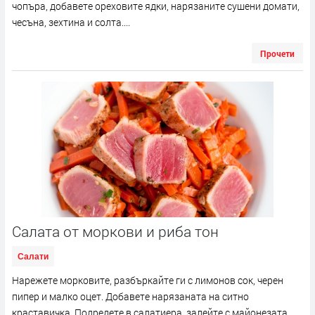
чопъра, добавете ореховите ядки, нарязаните сушени домати,
чесъна, зехтина и солта....
Прочети
Салата от моркови и риба тон
Салати
Нарежете морковите, разбъркайте ги с лимонов сок, черен
пипер и малко оцет. Добавете нарязаната на ситно
краставичка. Подредете в салатиера, залейте с майонезата,