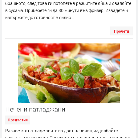
брашното, след това ги потопете в разбитите яйца и оваляйте
в сусама. Приберете ги да 30 минути във фризер. Извадете и
изпържете до готовност в силно...
Прочети
Печени патладжани
Предястия
Разрежете патладжаните на две половини, издълбайте
средата и я посолете. Посолете и патладжаните и ги оставете