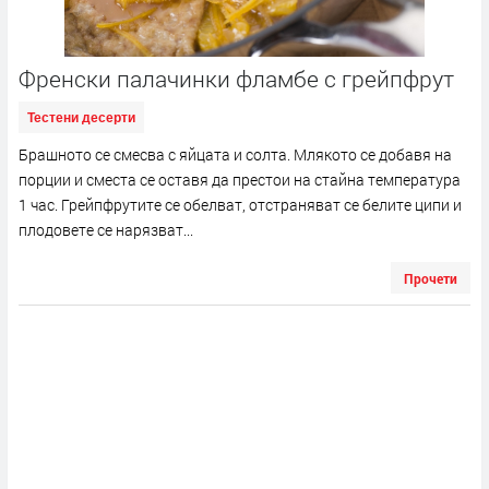
Френски палачинки фламбе с грейпфрут
Тестени десерти
Брашното се смесва с яйцата и солта. Млякото се добавя на
порции и сместа се оставя да престои на стайна температура
1 час. Грейпфрутите се обелват, отстраняват се белите ципи и
плодовете се нарязват...
Прочети