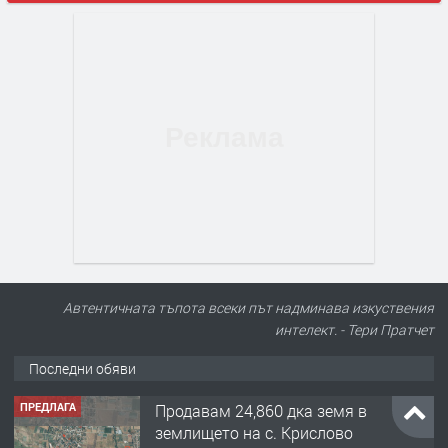
ПРЕДЛАГА
Продавам 24,860 дка земя в
Автентичната тъпота всеки път надминава изкуствения
землището на с. Крислово
интелект. - Тери Пратчет
Последни обяви
преди 5 месеца
ПРЕДЛАГА
122 м2- 3 стаен апартамент супер