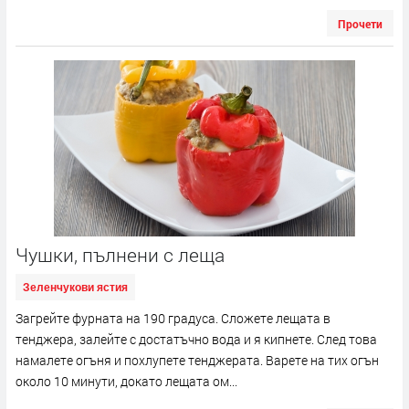
Прочети
Чушки, пълнени с леща
Зеленчукови ястия
Загрейте фурната на 190 градуса. Сложете лещата в
тенджера, залейте с достатъчно вода и я кипнете. След това
намалете огъня и похлупете тенджерата. Варете на тих огън
около 10 минути, докато лещата ом...