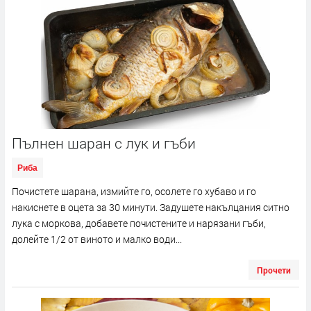
Пълнен шаран с лук и гъби
Риба
Почистете шарана, измийте го, осолете го хубаво и го
накиснете в оцета за 30 минути. Задушете накълцания ситно
лука с моркова, добавете почистените и нарязани гъби,
долейте 1/2 от виното и малко води...
Прочети