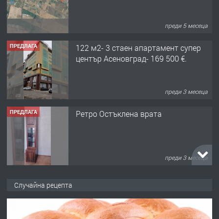
център Асеновград- 169 500 €.
преди 3 месеца
ПРЕДЛАГА
Ретро Остъклена врата
преди 3 месеца
ПРЕДЛАГА
🌟HYUNDAI i10 - 2024 | Само 55 лв./
ден от DL RENT🌟
преди 10 месеца
Случайна рецепта
ПРЕДЛАГА
Професионална броячна машина -
със сертификат от ЕЦБ