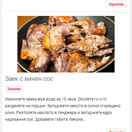
Прочети
Заек с винен сос
Заешко
Изкиснете заека във вода за 15 часа. Осолете го и го
разделете на порции. Запържете месото в силно сгорещено
олио. Разтопете маслото в тенджера и запържете едро
нарязания лук. Добавете гъбите, бекона...