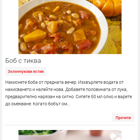
Боб с тиква
Зеленчукови ястия
Накиснете боба от предната вечер. Изхвърлете водата от
накисването и налейте нова. Добавете половината от лука,
предварително нарязан на ситно. Сипете 50 мл олио и варете
до омекване. Когато бобът ом...
Прочети