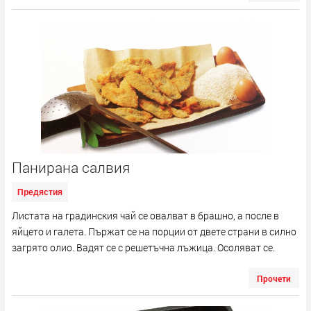
Панирана салвия
Предястия
Листата на градинския чай се овалват в брашно, а после в
яйцето и галета. Пържат се на порции от двете страни в силно
загрято олио. Вадят се с решетъчна лъжица. Осоляват се.
Прочети