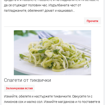
да се отцеждат половин час. Издълбаната част от
патладжаните, обеленият домат и кашкавал...
Прочети
Спагети от тиквички
Зеленчукови ястия
Измийте, обелете и настържете тиквичките. Овкусeте ги с
лимонов сок и малко сол. Измийте магданоза и го поставете в