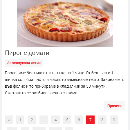
Пирог с домати
Зеленчукови ястия
Разделяме белтъка от жълтъка на 1 яйце. От белтъка и 1
щипка сол, брашното и маслото замесваме тесто. Завиваме го
във фолио и то прибираме в хладилник за 30 минути.
Сметаната се разбива заедно с кайма...
Прочети
«
1
2
...
4
5
6
7
8
9