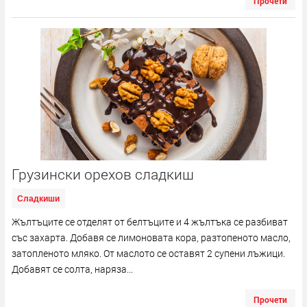
Прочети
Грузински орехов сладкиш
Сладкиши
Жълтъците се отделят от белтъците и 4 жълтъка се разбиват
със захарта. Добавя се лимоновата кора, разтопеното масло,
затопленото мляко. От маслото се оставят 2 супени лъжици.
Добавят се солта, наряза...
Прочети