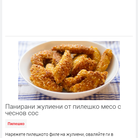
Панирани жулиени от пилешко месо с
чеснов сос
Пилешко
Нарежете пилешкото филе на жулиени, оваляйте ги в