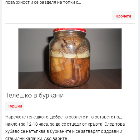
повърхност и се разделя на топки с...
Прочети
Телешко в буркани
Туршии
Нарежете телешкото, добре го осолете и го оставете под
наклон за 12-18 часа, за да се отцеди от кръвта. След това
хубаво се натъпква в бурканите и се затварят с здрави и
стабилни капачки. Ако варите...