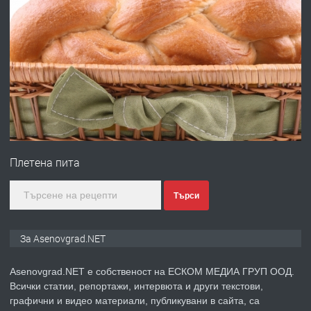
преди 1 година
ПРЕДЛАГА
Професионална зеленчукорезачка
за заведения и дома
преди 1 година
ПРЕДЛАГА
Дава под наем Асеновград
Плетена пита
Търси
преди 2 години
За Asenovgrad.NET
ПРЕДЛАГА
Давам индивидуалани уроци по
Немски език
Asenovgrad.NET е собственост на ЕСКОМ МЕДИА ГРУП ООД.
Всички статии, репортажи, интервюта и други текстови,
графични и видео материали, публикувани в сайта, са
преди 2 години