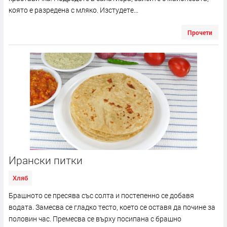
която е разредена с мляко. Изстудете...
Прочети
Ирански питки
Хляб
Брашното се пресява със солта и постепенно се добавя
водата. Замесва се гладко тесто, което се оставя да почине за
половин час. Премесва се върху посипана с брашно