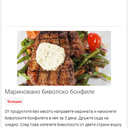
Мариновано биволско бонфиле
Телешко
От продуктите без месото направете марината и накиснете
биволските бонфилета в нея за 3 дена. Дръжте съда на
хладно. След това изпечете биволското от двете страни върху