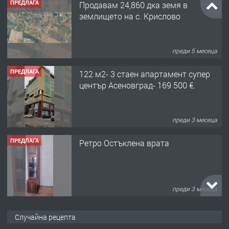
ПРЕДЛАГА
Продавам 24,860 дка земя в
землището на с. Крислово
преди 5 месеца
ПРЕДЛАГА
122 м2- 3 стаен апартамент супер
център Асеновград- 169 500 €.
преди 3 месеца
ПРЕДЛАГА
Ретро Остъклена врата
преди 3 месеца
ПРЕДЛАГА
🌟HYUNDAI i10 - 2024 | Само 55 лв./
Случайна рецепта
ден от DL RENT🌟