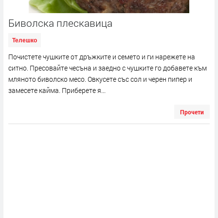
Биволска плескавица
Телешко
Почистете чушките от дръжките и семето и ги нарежете на
ситно. Пресовайте чесъна и заедно с чушките го добавете към
мляното биволско месо. Овкусете със сол и черен пипер и
замесете кайма. Приберете я...
Прочети