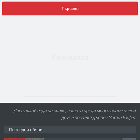
Търсене
Днес някой седи на сянка, защото преди много време някой
друг е посадил дърво - Уорън Бъфет
Последни обяви