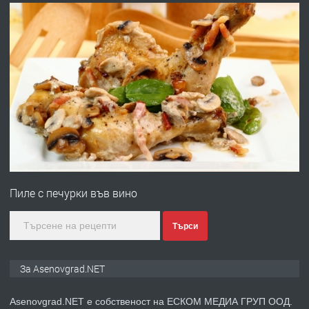
преди 10 месеца
ПРЕДЛАГА
Професионална броячна машина -
със сертификат от ЕЦБ
преди 1 година
ПРЕДЛАГА
Професионална зеленчукорезачка
за заведения и дома
Пиле с печурки във вино
преди 1 година
Търси
ПРЕДЛАГА
Дава под наем Асеновград
За Asenovgrad.NET
Asenovgrad.NET е собственост на ЕСКОМ МЕДИА ГРУП ООД.