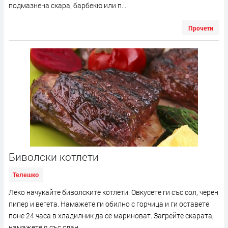
подмазнена скара, барбекю или п...
Прочети
Биволски котлети
Телешко
Леко начукайте биволските котлети. Овкусете ги със сол, черен
пипер и вегета. Намажете ги обилно с горчица и ги оставете
поне 24 часа в хладилник да се мариноват. Загрейте скарата,
намажете я със слан...