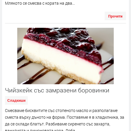
Млякото се смесва с кората на два...
Прочети
Чийзкейк със замразени боровинки
Сладкиши
Смесваме бисквитите със стопеното масло и разполагаме
сместа върху дъното на форма. Поставяме я в хладилника, за
да се охлади блатът. Разбиваме сиренето със захарта,
ванилията и лимоновата кора. Доба...