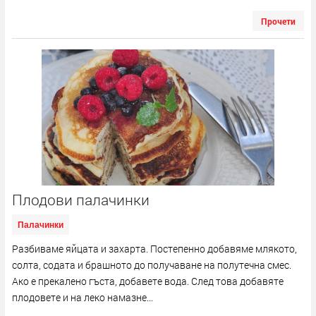
Прочети
Плодови палачинки
Палачинки
Разбиваме яйцата и захарта. Постепенно добавяме млякото,
солта, содата и брашното до получаване на полутечна смес.
Ако е прекалено гъста, добавете вода. След това добавяте
плодовете и на леко намазне...