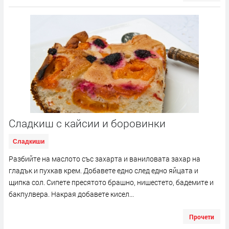
Сладкиш с кайсии и боровинки
Сладкиши
Разбийте на маслото със захарта и ваниловата захар на
гладък и пухкав крем. Добавете едно след едно яйцата и
щипка сол. Сипете пресятото брашно, нишестето, бадемите и
бакпулвера. Накрая добавете кисел...
Прочети