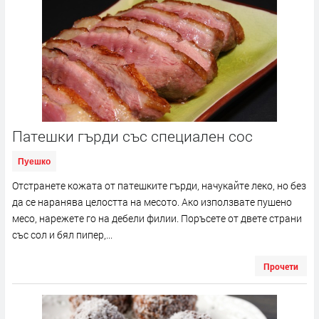
Патешки гърди със специален сос
Пуешко
Отстранете кожата от патешките гърди, начукайте леко, но без
да се наранява целостта на месото. Ако използвате пушено
месо, нарежете го на дебели филии. Поръсете от двете страни
със сол и бял пипер,...
Прочети