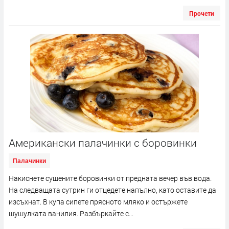
Прочети
Американски палачинки с боровинки
Палачинки
Накиснете сушените боровинки от предната вечер във вода.
На следващата сутрин ги отцедете напълно, като оставите да
изсъхнат. В купа сипете прясното мляко и остържете
шушулката ванилия. Разбъркайте с...