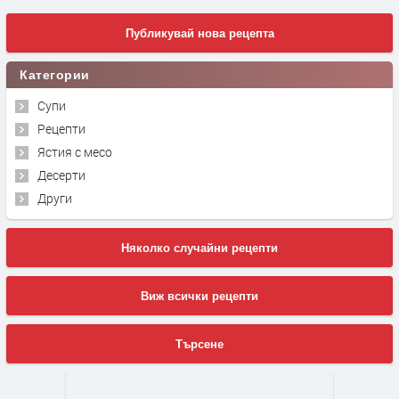
Публикувай нова рецепта
Категории
Супи
Рецепти
Ястия с месо
Десерти
Други
Няколко случайни рецепти
Виж всички рецепти
Търсене