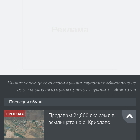
Умният човек ще се съгласи с умния, глупавият обикновено не
се съгласява нито с умните, нито с глупавите. - Аристотел
Последни обяви
ПРЕДЛАГА
Продавам 24,860 дка земя в
землището на с. Крислово