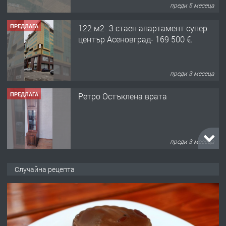
преди 5 месеца
ПРЕДЛАГА
122 м2- 3 стаен апартамент супер
център Асеновград- 169 500 €.
преди 3 месеца
ПРЕДЛАГА
Ретро Остъклена врата
преди 3 месеца
ПРЕДЛАГА
🌟HYUNDAI i10 - 2024 | Само 55 лв./
Случайна рецепта
ден от DL RENT🌟
преди 10 месеца