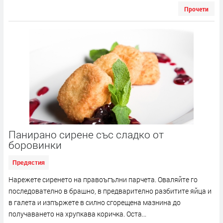
Прочети
Панирано сирене със сладко от
боровинки
Предястия
Нарежете сиренето на правоъгълни парчета. Оваляйте го
последователно в брашно, в предварително разбитите яйца и
в галета и изпържете в силно сгорещена мазнина до
получаването на хрупкава коричка. Оста...