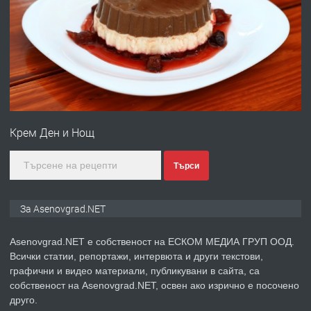
ПРЕДЛАГА
Професионална броячна машина -
със сертификат от ЕЦБ
преди 1 година
ПРЕДЛАГА
Професионална зеленчукорезачка
за заведения и дома
Крем Ден и Нощ
преди 1 година
Търси
ПРЕДЛАГА
Дава под наем Асеновград
За Asenovgrad.NET
Asenovgrad.NET е собственост на ЕСКОМ МЕДИА ГРУП ООД.
Всички статии, репортажи, интервюта и други текстови,
преди 2 години
графични и видео материали, публикувани в сайта, са
собственост на Asenovgrad.NET, освен ако изрично е посочено
ПРЕДЛАГА
Давам индивидуалани уроци по
друго.
Немски език