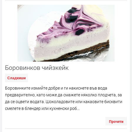
Боровинков чийзкейк
Сладкиши
Боровинките измийте добре и ги накиснете във вода
предварително, като може да смажете няколко плодчета, за
да се оцвети водата. Шоколадовите или какаовите бисквити
смелете в блендер или кухненски роб...
Прочети