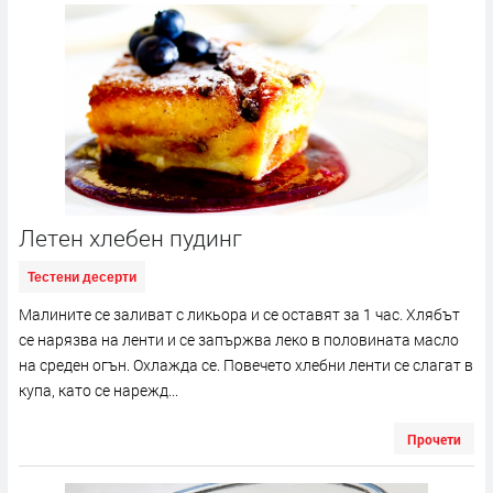
Летен хлебен пудинг
Тестени десерти
Малините се заливат с ликьора и се оставят за 1 час. Хлябът
се нарязва на ленти и се запържва леко в половината масло
на среден огън. Охлажда се. Повечето хлебни ленти се слагат в
купа, като се нарежд...
Прочети