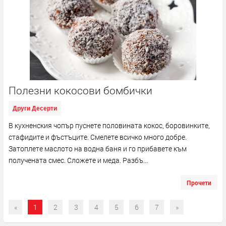
Полезни кокосови бомбички
Други Десерти
В кухненския чопър пуснете половината кокос, боровинките,
стафидите и фъстъците. Смелете всичко много добре.
Затоплете маслото на водна баня и го прибавете към
получената смес. Сложете и меда. Разбъ...
Прочети
«
1
2
3
4
5
6
7
»