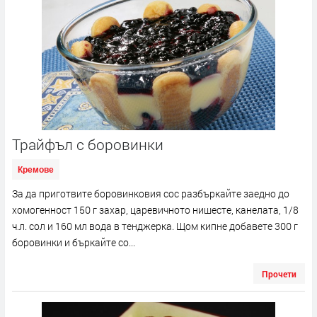
Трайфъл с боровинки
Кремове
За да приготвите боровинковия сос разбъркайте заедно до
хомогенност 150 г захар, царевичното нишесте, канелата, 1/8
ч.л. сол и 160 мл вода в тенджерка. Щом кипне добавете 300 г
боровинки и бъркайте со...
Прочети