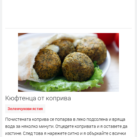
Кюфтенца от коприва
Зеленчукови ястия
Почистената коприва се попарва в леко подсолена и вряща
вода за няколко минути. Отцедете копривата и я оставете да
изстине. След това я нарежете ситно и я объркайте с всички