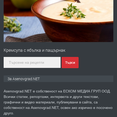
ПРЕДЛАГА
Професионална броячна машина -
със сертификат от ЕЦБ
преди 1 година
ПРЕДЛАГА
Професионална зеленчукорезачка
за заведения и дома
Кремсупа с ябълка и пащърнак
преди 1 година
Търси
ПРЕДЛАГА
Дава под наем Асеновград
За Asenovgrad.NET
Asenovgrad.NET е собственост на ЕСКОМ МЕДИА ГРУП ООД.
Всички статии, репортажи, интервюта и други текстови,
преди 2 години
графични и видео материали, публикувани в сайта, са
собственост на Asenovgrad.NET, освен ако изрично е посочено
ПРЕДЛАГА
Давам индивидуалани уроци по
друго.
Немски език