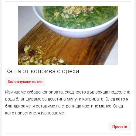
Каша от коприва с орехи
Зеленчукови ястия
Измиваме хубаво копривата, след което във вряща подсолена
вода бланшираме за десетина минути копривата. След като я
бланшираме, я оставяме на страни да изстине малко. След
като поизстине, я (запазваме...
Прочети