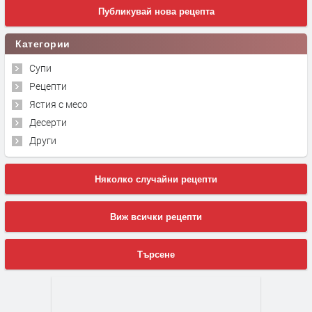
Публикувай нова рецепта
Категории
Супи
Рецепти
Ястия с месо
Десерти
Други
Няколко случайни рецепти
Виж всички рецепти
Търсене