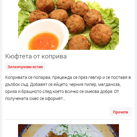
Кюфтета от коприва
Зеленчукови ястия
Копривата се попарва, прецежда се през гевгир и се поставя в
дълбок съд. Добавят се яйцето, черния пипер, магданоза,
ориза и брашното след което всичко се омесва добре. От
получената смес се оформят...
Прочети