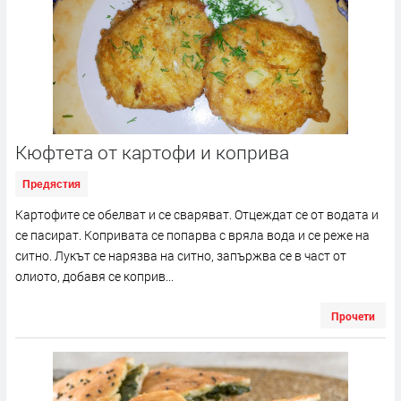
Кюфтета от картофи и коприва
Предястия
Картофите се обелват и се сваряват. Отцеждат се от водата и
се пасират. Копривата се попарва с вряла вода и се реже на
ситно. Лукът се нарязва на ситно, запържва се в част от
олиото, добавя се коприв...
Прочети