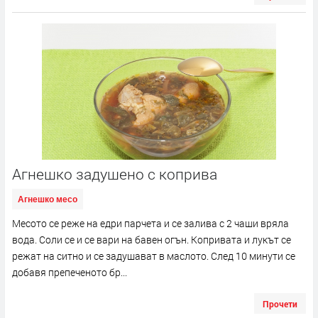
Агнешко задушено с коприва
Агнешко месо
Месото се реже на едри парчета и се залива с 2 чаши вряла
вода. Соли се и се вари на бавен огън. Копривата и лукът се
режат на ситно и се задушават в маслото. След 10 минути се
добавя препеченото бр...
Прочети