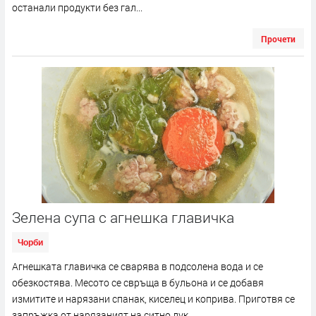
останали продукти без гал...
Прочети
Зелена супа с агнешка главичка
Чорби
Агнешката главичка се сварява в подсолена вода и се
обезкостява. Месото се свръща в бульона и се добавя
измитите и нарязани спанак, киселец и коприва. Приготвя се
запръжка от нарязаният на ситно лук,...