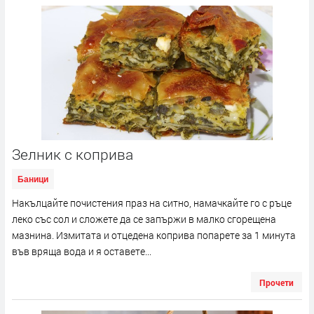
Зелник с коприва
Баници
Накълцайте почистения праз на ситно, намачкайте го с ръце
леко със сол и сложете да се запържи в малко сгорещена
мазнина. Измитата и отцедена коприва попарете за 1 минута
във вряща вода и я оставете...
Прочети