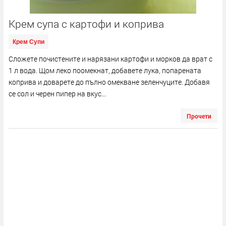
Крем супа с картофи и коприва
Крем Супи
Сложете почистените и нарязани картофи и морков да врат с
1 л вода. Щом леко поомекнат, добавете лука, попарената
коприва и доварете до пълно омекване зеленчуците. Добавя
се сол и черен пипер на вкус...
Прочети