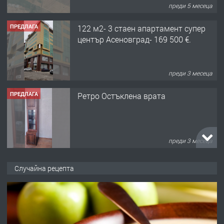
преди 5 месеца
ПРЕДЛАГА
122 м2- 3 стаен апартамент супер
център Асеновград- 169 500 €.
преди 3 месеца
ПРЕДЛАГА
Ретро Остъклена врата
преди 3 месеца
ПРЕДЛАГА
🌟HYUNDAI i10 - 2024 | Само 55 лв./
Случайна рецепта
ден от DL RENT🌟
преди 10 месеца