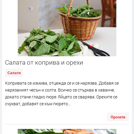
Салата от коприва и орехи
Салати
Копривата се измива, отцежда се и се нарязва. Добавя се
нарязаният чесън и солта. Всичко се стърква в хаванче,
докато стане гладко пюре. Яйцето се сварява. Орехите се
счукват, добавят се към пюрето...
Прочети