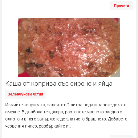
Прочети
Каша от коприва със сирене и яйца
Зеленчукови ястия
Измийте копривата, залейте с 2 литра вода и варете докато
омекне. В дълбока тенджера, разтопете маслото заедно с
олиото и в него запържете до златисто брашното. Добавете
червения пипер, разбъркайте и...