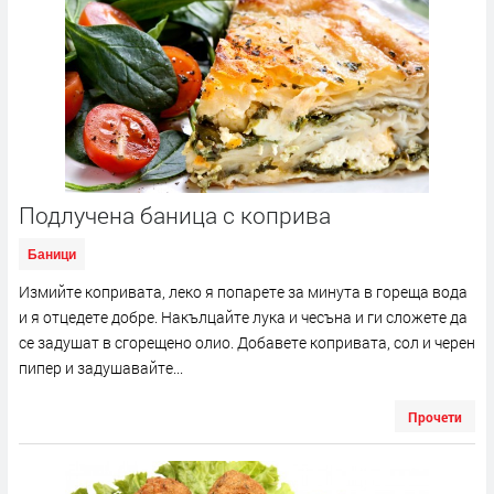
Подлучена баница с коприва
Баници
Измийте копривата, леко я попарете за минута в гореща вода
и я отцедете добре. Накълцайте лука и чесъна и ги сложете да
се задушат в сгорещено олио. Добавете копривата, сол и черен
пипер и задушавайте...
Прочети