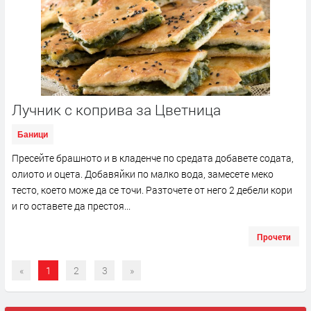
Лучник с коприва за Цветница
Баници
Пресейте брашното и в кладенче по средата добавете содата,
олиото и оцета. Добавяйки по малко вода, замесете меко
тесто, което може да се точи. Разточете от него 2 дебели кори
и го оставете да престоя...
Прочети
«
1
2
3
»