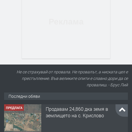
Не се страхувай от провала. Не провалът, а ниската цел е
престъпление. Във великите опити е славно дори да се
провалиш. - Брус Лий
Последни обяви
ПРЕДЛАГА
Продавам 24,860 дка земя в
землището на с. Крислово