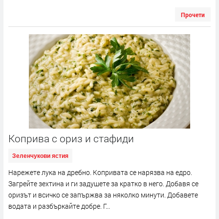
Прочети
Коприва с ориз и стафиди
Зеленчукови ястия
Нарежете лука на дребно. Копривата се нарязва на едро.
Загрейте зехтина и ги задушете за кратко в него. Добавя се
оризът и всичко се запържва за няколко минути. Добавете
водата и разбъркайте добре. Г...