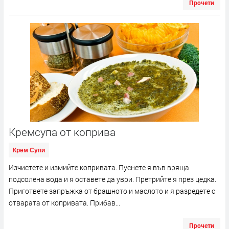
Прочети
Кремсупа от коприва
Крем Супи
Изчистете и измийте копривата. Пуснете я във вряща
подсолена вода и я оставете да уври. Претрийте я през цедка.
Пригответе запръжка от брашното и маслото и я разредете с
отварата от копривата. Прибав...
Прочети