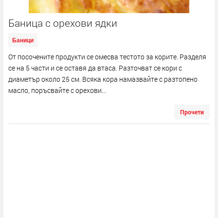
Баница с орехови ядки
Баници
От посочените продукти се омесва тестото за корите. Разделя
се на 5 части и се оставя да втаса. Разточват се кори с
диаметър около 25 см. Всяка кора намазвайте с разтопено
масло, поръсвайте с орехови...
Прочети