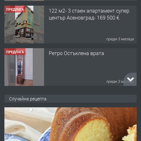
преди 3 месеца
ПРЕДЛАГА
Ретро Остъклена врата
преди 3 месеца
ПРЕДЛАГА
🌟HYUNDAI i10 - 2024 | Само 55 лв./
ден от DL RENT🌟
Случайна рецепта
преди 10 месеца
ПРЕДЛАГА
Професионална броячна машина -
със сертификат от ЕЦБ