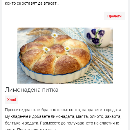
които се оставят да втасат...
Прочети
Лимонадена питка
Хляб
Пресейте два пъти брашното със солта, направете в средата
му кладенче и добавете лимонадата, маята, олиото, захарта,
белтъка и водата. Размесете до получаването на еластично
тесто. Прехвърлете го на п...