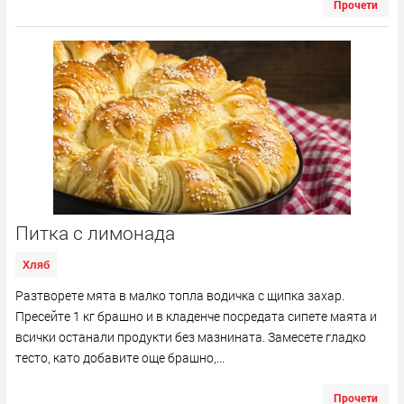
Прочети
Питка с лимонада
Хляб
Разтворете мята в малко топла водичка с щипка захар.
Пресейте 1 кг брашно и в кладенче посредата сипете маята и
всички останали продукти без мазнината. Замесете гладко
тесто, като добавите още брашно,...
Прочети