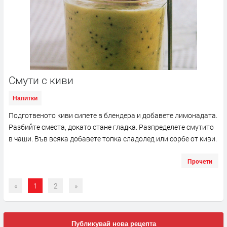
Смути с киви
Напитки
Подготвеното киви сипете в блендера и добавете лимонадата.
Разбийте сместа, докато стане гладка. Разпределете смутито
в чаши. Във всяка добавете топкa сладолед или сорбе от киви.
Прочети
«
1
2
»
Публикувай нова рецепта