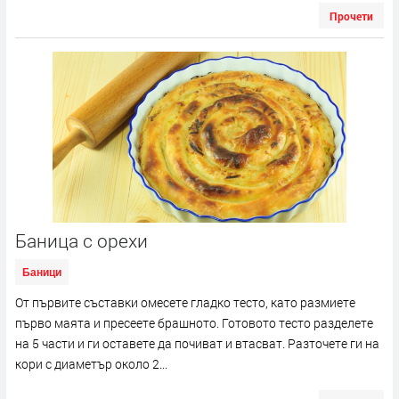
Прочети
Баница с орехи
Баници
От първите съставки омесете гладко тесто, като размиете
първо маята и пресеете брашното. Готовото тесто разделете
на 5 части и ги оставете да почиват и втасват. Разточете ги на
кори с диаметър около 2...