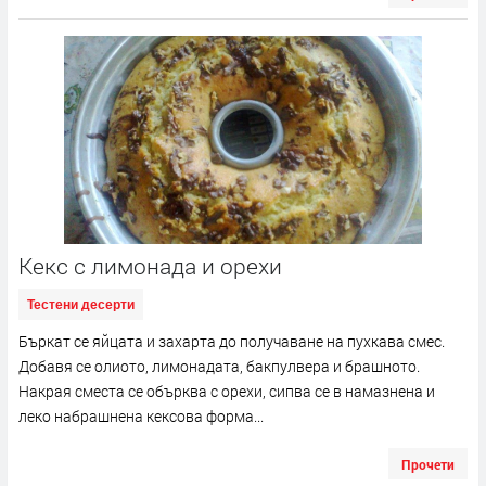
Кекс с лимонада и орехи
Тестени десерти
Бъркат се яйцата и захарта до получаване на пухкава смес.
Добавя се олиото, лимонадата, бакпулвера и брашното.
Накрая сместа се обърква с орехи, сипва се в намазнена и
леко набрашнена кексова форма...
Прочети