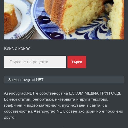
преди 1 година
ПРЕДЛАГА
Професионална зеленчукорезачка
за заведения и дома
преди 1 година
Кекс с кокос
ПРЕДЛАГА
Дава под наем Асеновград
Търси
За Asenovgrad.NET
преди 2 години
Asenovgrad.NET е собственост на ЕСКОМ МЕДИА ГРУП ООД.
ПРЕДЛАГА
Давам индивидуалани уроци по
Всички статии, репортажи, интервюта и други текстови,
Немски език
графични и видео материали, публикувани в сайта, са
собственост на Asenovgrad.NET, освен ако изрично е посочено
друго.
преди 2 години