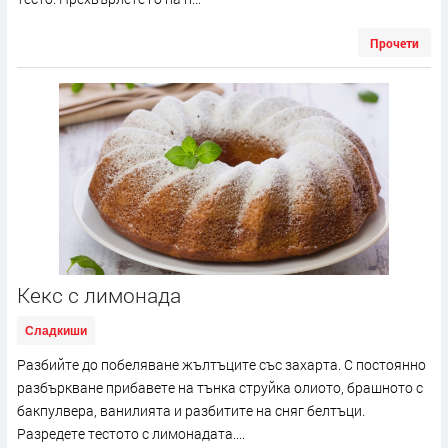
Прочети
Кекс с лимонада
Сладкиши
Разбийте до побеляване жълтъците със захарта. С постоянно
разбъркване прибавете на тънка струйка олиото, брашното с
бакпулвера, ванилията и разбитите на сняг белтъци.
Разредете тестото с лимонадата....