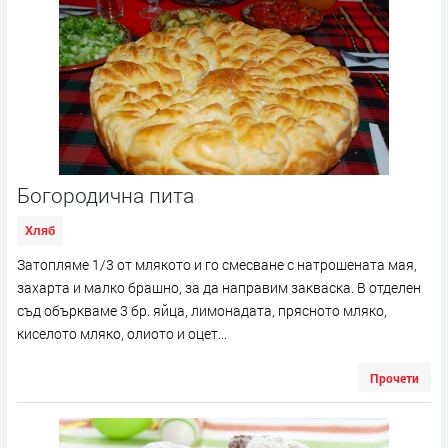
Богородична пита
Хляб
Затопляме 1/3 от млякото и го смесване с натрошената мая,
захарта и малко брашно, за да направим закваска. В отделен
съд объркваме 3 бр. яйца, лимонадата, прясното мляко,
киселото мляко, олиото и оцет...
Прочети