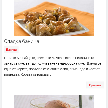
Сладка баница
Баници
Плънка 5 от яйцата, киселото мляко и около половината
захар се смесват до получаване на еднородна смес. Взема се
една от корите, поръсва се с малко олио, лимонада и част от
плънката. Кората се навива...
Прочети