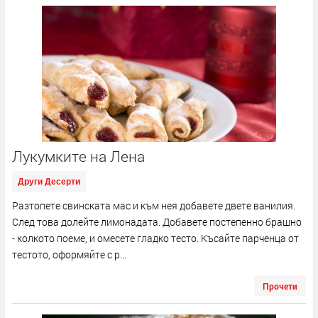
Лукумките на Лена
Други Десерти
Разтопете свинската мас и към нея добавете двете ванилия.
След това долейте лимонадата. Добавете постепенно брашно
- колкото поеме, и омесете гладко тесто. Късайте парченца от
тестото, оформяйте с р...
Прочети