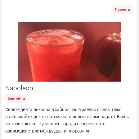
Прочети
Napoleon
Коктейли
Сипете двата ликьора в хайбол чаша заедно с леда. Леко
разбъркайте, докато се смесят и долейте лимонадата. Вкусът
на този коктейл е уникален заради невероятното
взаимодействие между двата плодови ли...