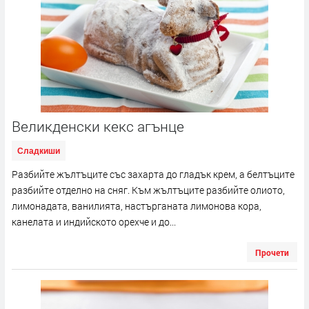
Великденски кекс агънце
Сладкиши
Разбийте жълтъците със захарта до гладък крем, а белтъците
разбийте отделно на сняг. Към жълтъците разбийте олиото,
лимонадата, ванилията, настърганата лимонова кора,
канелата и индийското орехче и до...
Прочети