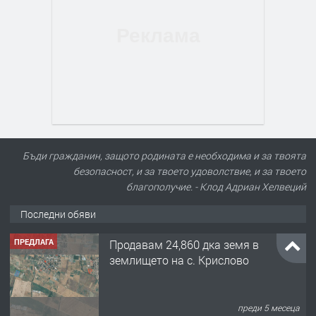
Бъди гражданин, защото родината е необходима и за твоята
безопасност, и за твоето удоволствие, и за твоето
благополучие. - Клод Адриан Хелвеций
ПРЕДЛАГА
Продавам 24,860 дка земя в
Последни обяви
землището на с. Крислово
преди 5 месеца
ПРЕДЛАГА
122 м2- 3 стаен апартамент супер
център Асеновград- 169 500 €.