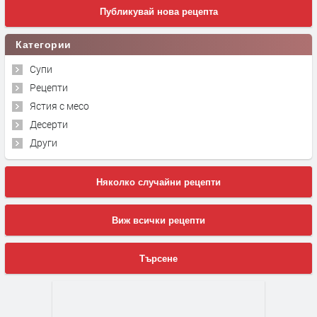
Публикувай нова рецепта
Категории
Супи
Рецепти
Ястия с месо
Десерти
Други
Няколко случайни рецепти
Виж всички рецепти
Търсене