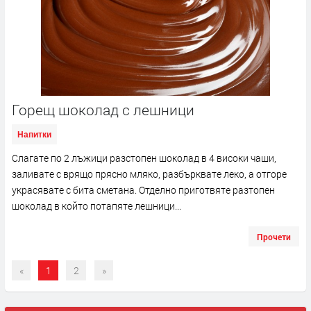
Горещ шоколад с лешници
Напитки
Слагате по 2 лъжици разстопен шоколад в 4 високи чаши,
заливате с врящо прясно мляко, разбърквате леко, а отгоре
украсявате с бита сметана. Отделно приготвяте разтопен
шоколад в който потапяте лешници...
Прочети
«
1
2
»