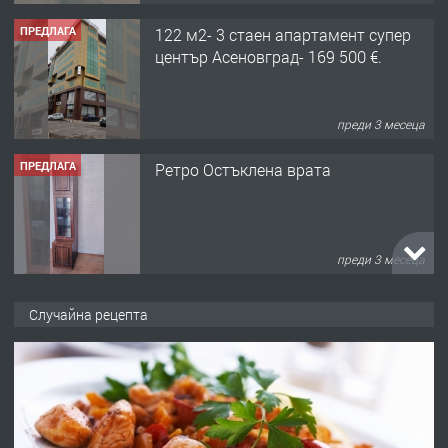
преди 3 месеца
ПРЕДЛАГА
Ретро Остъклена врата
преди 3 месеца
ПРЕДЛАГА
🌟HYUNDAI i10 - 2024 | Само 55 лв./
ден от DL RENT🌟
Случайна рецепта
преди 10 месеца
ПРЕДЛАГА
Професионална броячна машина -
със сертификат от ЕЦБ