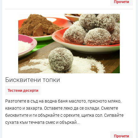
Прочети
Бисквитени топки
Тестени десерти
Разтопете в съд на водна баня маслото, прясното мляко,
какаото и захарта. Оставете леко да се охлади. Смелете
бисквитите и ги объркайте с орехите, щипка сол. Сипвайте
сухата към течната смес и объркай...
Прочети