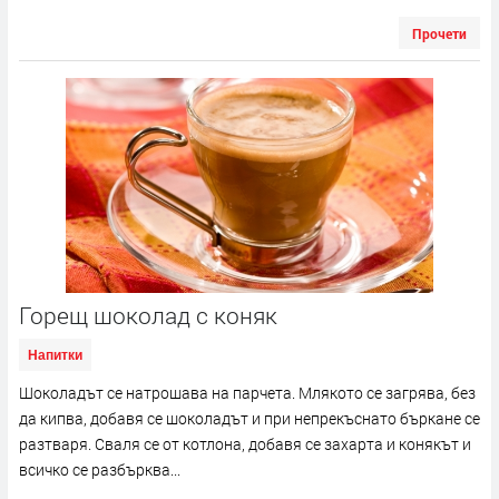
Прочети
Горещ шоколад с коняк
Напитки
Шоколадът се натрошава на парчета. Млякото се загрява, без
да кипва, добавя се шоколадът и при непрекъснато бъркане се
разтваря. Сваля се от котлона, добавя се захарта и конякът и
всичко се разбърква...