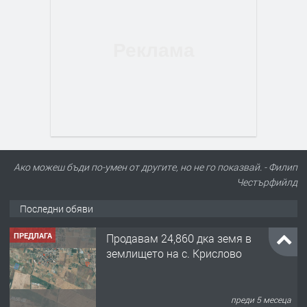
Ако можеш бъди по-умен от другите, но не го показвай. - Филип
Честърфийлд
ПРЕДЛАГА
Продавам 24,860 дка земя в
землището на с. Крислово
Последни обяви
преди 5 месеца
ПРЕДЛАГА
122 м2- 3 стаен апартамент супер
център Асеновград- 169 500 €.