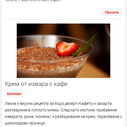
Прочети
Крем от извара с кафе
Кремове
Лесна и вкусна рецепта за бърз десерт! Кафето и захарта
разтваряме в топлото мляко. След като изстине, прибавяме
изварата, рома /коняка/ и разбъркваме на крем. Украсяваме с
шоколадови пръчици.