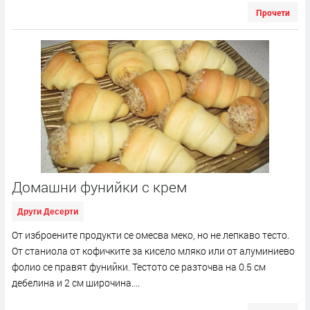
Прочети
Домашни фунийки с крем
Други Десерти
От изброените продукти се омесва меко, но не лепкаво тесто.
От станиола от кофичките за кисело мляко или от алуминиево
фолио се правят фунийки. Тестото се разточва на 0.5 см
дебелина и 2 см широчина....