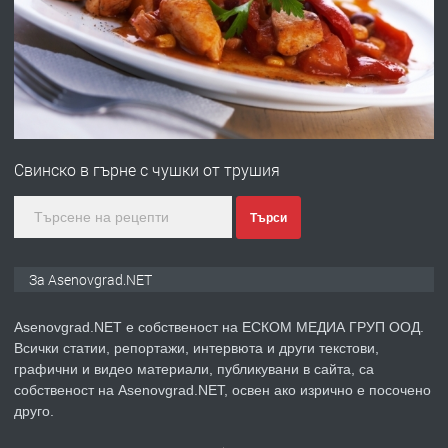
преди 1 година
ПРЕДЛАГА
Професионална зеленчукорезачка
за заведения и дома
преди 1 година
Свинско в гърне с чушки от трушия
ПРЕДЛАГА
Дава под наем Асеновград
Търси
преди 2 години
За Asenovgrad.NET
ПРЕДЛАГА
Давам индивидуалани уроци по
Asenovgrad.NET е собственост на ЕСКОМ МЕДИА ГРУП ООД.
Немски език
Всички статии, репортажи, интервюта и други текстови,
графични и видео материали, публикувани в сайта, са
собственост на Asenovgrad.NET, освен ако изрично е посочено
преди 2 години
друго.