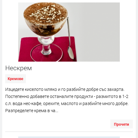
Нескрем
Кремове
Изцедете киселото мляко и го разбийте добре със захарта.
Постепенно добавете останалите продукти - размитото в 1-2
с.л. вода нес-кафе, орехите, маслото и разбийте много добре.
Разпределете крема в ча...
Прочети