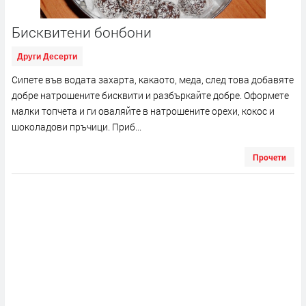
Бисквитени бонбони
Други Десерти
Сипете във водата захарта, какаото, меда, след това добавяте
добре натрошените бисквити и разбъркайте добре. Оформете
малки топчета и ги оваляйте в натрошените орехи, кокос и
шоколадови пръчици. Приб...
Прочети