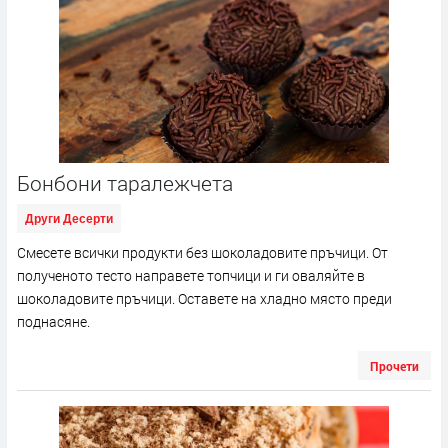
Бонбони таралежчета
Други Десерти
Смесете всички продукти без шоколадовите пръчици. От
полученото тесто направете топчици и ги оваляйте в
шоколадовите пръчици. Оставете на хладно място преди
поднасяне.
Прочети