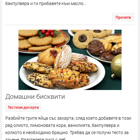
бакпулвера и ги прибавете към масло...
Прочети
Домашни бисквити
Тестени десерти
Разбийте трите яйца със захарта, след което добавете в този
ред олиото, лимоновата кора, ванилията, бакпулвера и
колкото е необходимо брашно. Трябва да се получи тесто за
точене. Разстелете лист с деб...