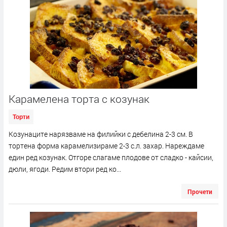
Карамелена торта с козунак
Торти
Козунаците нарязваме на филийки с дебелина 2-3 см. В
тортена форма карамелизираме 2-3 с.л. захар. Нареждаме
един ред козунак. Отгоре слагаме плодове от сладко - кайсии,
дюли, ягоди. Редим втори ред ко...
Прочети