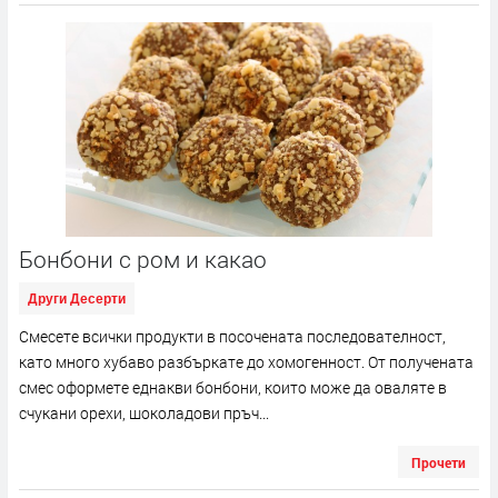
Бонбони с ром и какао
Други Десерти
Смесете всички продукти в посочената последователност,
като много хубаво разбъркате до хомогенност. От получената
смес оформете еднакви бонбони, които може да оваляте в
счукани орехи, шоколадови пръч...
Прочети