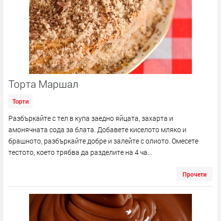
Торта Маршал
Торти
Разбъркайте с тел в купа заедно яйцата, захарта и
амонячната сода за блата. Добавете киселото мляко и
брашното, разбъркайте добре и залейте с олиото. Омесете
тестото, което трябва да разделите на 4 ча...
Прочети