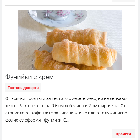
Фунийки с крем
Тестени десерти
От всички продукти за тестото омесете меко, но не лепкаво
тесто. Разточете го на 0.5 см дебелина и 2 см широчина. От
станиола от кофичките за кисело мляко или от алуминиево
фолио се оформят фунийки. О...
Прочети