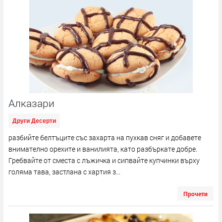
Алказари
Други Десерти
разбийте белтъците със захарта на пухкав сняг и добавете
внимателно орехите и ванилията, като разбъркате добре.
Гребвайте от сместа с лъжичка и сипвайте купчинки върху
голяма тава, застлана с хартия з...
Прочети