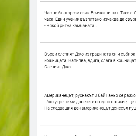
Час по български език. Всички пишат. Тихо е.
часа. Един ученик възпитано изчаква да свъ
- Някой ритна камбаната...
Върви слепият Джо из градината си и събира я
кошницата. Напипва, вдига, слага в кошницат
Слепият Джо...
Американецът, руснакът и бай Ганьо се разх
- Ако утре не ми донесете по едно оръжие, ще 
На следващия ден американецът донесъл пуш.