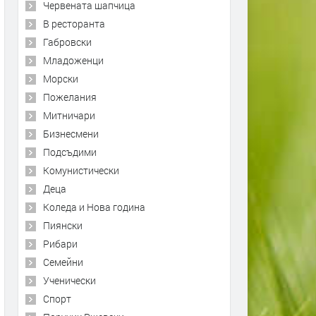
Червената шапчица
В ресторанта
Габровски
Младоженци
Морски
Пожелания
Митничари
Бизнесмени
Подсъдими
Комунистически
Деца
Коледа и Нова година
Пиянски
Рибари
Семейни
Ученически
Спорт