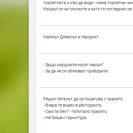
тоалетната и к’во да види - няма тоалетна чин
Изсрал се на плочките и като го погледнал не м
Майкъл Джексън е терорист.
- Защо хирурзите носят маски?
- За да не си облизват приборите.
Решил петелът да се пошегува с прасето:
- Вчера те видях в ресторанта.
- Сам ли бях? - попитало прасето.
- Не! Беше с гарнитура.