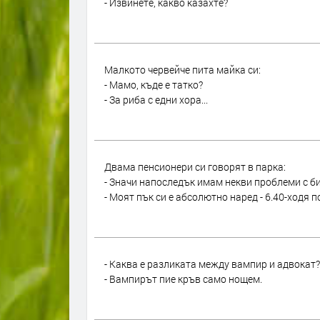
- Извинете, какво казахте?
Малкото червейче пита майка си:
- Мамо, къде е татко?
- За риба с едни хора...
Двама пенсионери си говорят в парка:
- Значи напоследък имам некви проблеми с б
- Моят пък си е абсолютно наред - 6.40-ходя по
- Каква е разликата между вампир и адвокат?
- Вампирът пие кръв само нощем.