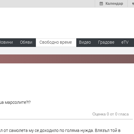
Календар
Новини
Обяви
Свободно време
Видео
Градове
eTV
рша марсолите?!?
Оценка 0 от
0 гласа
л от самолета му се доходило по голяма нужда. Влязъл той в