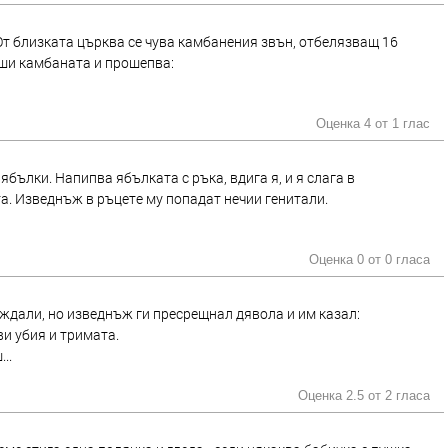
 От близката църква се чува камбанения звън, отбелязващ 16
рши камбаната и прошепва:
Оценка 4 от
1 глас
бълки. Напипва ябълката с ръка, вдига я, и я слага в
а. Изведнъж в ръцете му попадат нечии генитали.
Оценка 0 от
0 гласа
ождали, но изведнъж ги пресрещнал дявола и им казал:
ви убия и тримата.
..
Оценка 2.5 от
2 гласа