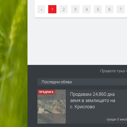
«
1
2
3
4
5
6
7
Правете така 
Последни обяви
ПРЕДЛАГА
Продавам 24,860 дка
земя в землището на
с. Крислово
преди 5 мес