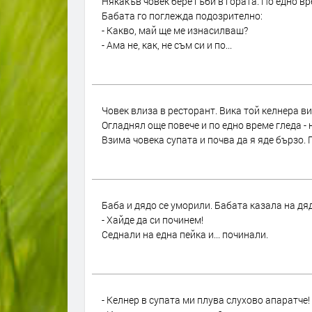
Някакъв човек бере гъби в гората. По едно вр
Бабата го поглежда подозрително:
- Какво, май ще ме изнасилваш?
- Ама не, как, не съм си и по...
Човек влиза в ресторант. Вика той келнера вик
Огладнял още повече и по едно време гледа - 
Взима човека супата и почва да я яде бързо. П
Баба и дядо се уморили. Бабата казала на дя
- Хайде да си починем!
Седнали на една пейка и... починали.
- Келнер в супата ми плува слухово апаратче!