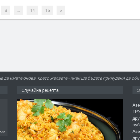
8
...
14
15
»
че да имате онова, което желаете - инак ще бъдете принудени да об
Случайна рецепта
З
Ase
ГРУ
дру
пуб
Ase
еца
дру