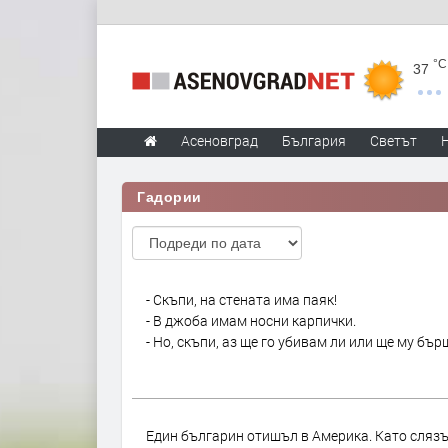
°C
37
Асеновград
България
Светът
Гадории
- Скъпи, на стената има паяк!
- В джоба имам носни карпички.
- Но, скъпи, аз ще го убивам ли или ще му бъ
Един българин отишъл в Америка. Като слязъ