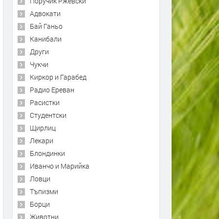
Поручик Ржевски
Адвокати
Бай Ганьо
Канибали
Други
Чукчи
Киркор и Гарабед
Радио Ереван
Расистки
Студентски
Щирлиц
Лекари
Блондинки
Иванчо и Марийка
Ловци
Тъпизми
Борци
Животни