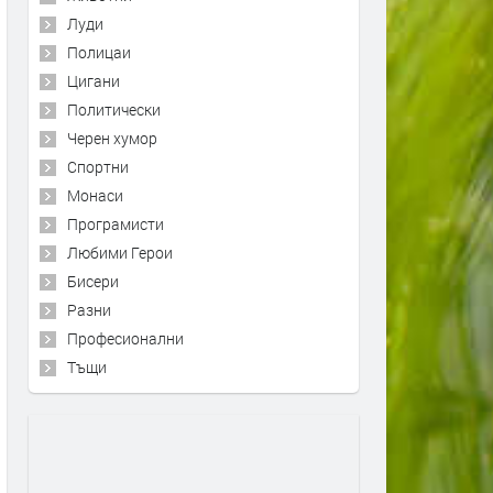
Луди
Полицаи
Цигани
Политически
Черен хумор
Спортни
Монаси
Програмисти
Любими Герои
Бисери
Разни
Професионални
Тъщи