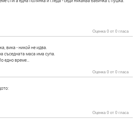
еме стига една полянка и гледа - седи някаква бабичка с пушка.
Оценка 0 от
0 гласа
а, вика - никой не идва.
на съседната маса има супа.
о едно време...
Оценка 0 от
0 гласа
дото:
Оценка 0 от
0 гласа