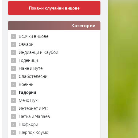
Покажи случайни вицове
Категории
Всички вицове
Овчари
Индианци и Каубои
Годеници
Нане и Вуте
Слаботелесни
Военни
Гадории
Мечо Пух
Интернет и PC
Петка и Чапаев
Шофьори
Шерлок Хоумс