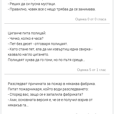
- Реших да си пусна мустаци.
- Правилно, човек все с нещо трябва да се занимава.
Оценка 0 от
0 гласа
Циганче пита полицай:
- Чичко, колко е часа?
- Пет без десет - отговаря полицаят.
- Като стане пет, ела да ми извъртиш една свирка -
казвало нагло цигането.
Полицаят хуква да го гони, но по пътя среща...
Оценка 5 от
1 глас
Разследват причината за пожар в някаква фабрика.
Питат пожарникаря, който води разследването:
- Според вас, защо се е запалила фабриката?
- Ами, основната версия е, че се е получил взрив от
някакъв га...