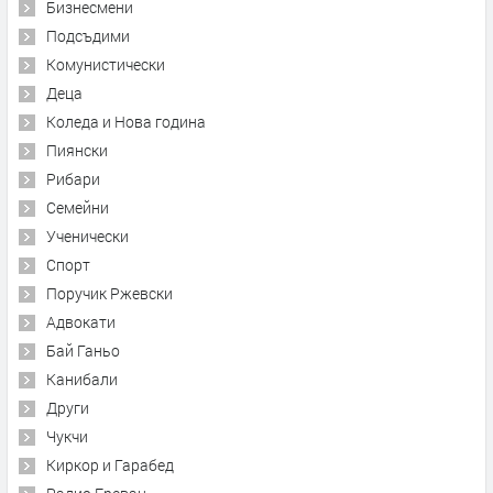
Бизнесмени
Подсъдими
Комунистически
Деца
Коледа и Нова година
Пиянски
Рибари
Семейни
Ученически
Спорт
Поручик Ржевски
Адвокати
Бай Ганьо
Канибали
Други
Чукчи
Киркор и Гарабед