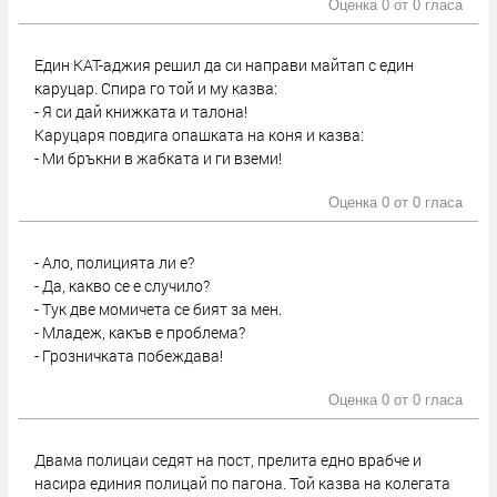
Оценка 0 от
0 гласа
Един КАТ-аджия решил да си направи майтап с един
каруцар. Спира го той и му казва:
- Я си дай книжката и талона!
Каруцаря повдига опашката на коня и казва:
- Ми бръкни в жабката и ги вземи!
Оценка 0 от
0 гласа
- Ало, полицията ли е?
- Да, какво се е случило?
- Тук две момичета се бият за мен.
- Младеж, какъв е проблема?
- Грозничката побеждава!
Оценка 0 от
0 гласа
Двама полицаи седят на пост, прелита едно врабче и
насира единия полицай по пагона. Той казва на колегата