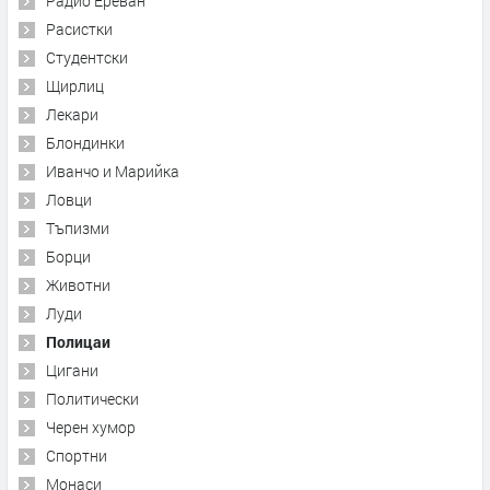
Радио Ереван
Расистки
Студентски
Щирлиц
Лекари
Блондинки
Иванчо и Марийка
Ловци
Тъпизми
Борци
Животни
Луди
Полицаи
Цигани
Политически
Черен хумор
Спортни
Монаси