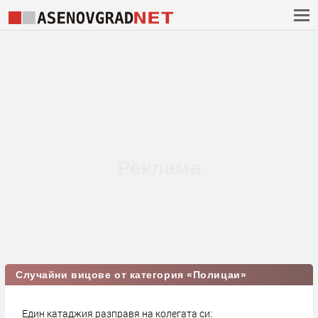
Случайни вицове от категория «Полицаи»
Един катаджия разправя на колегата си: