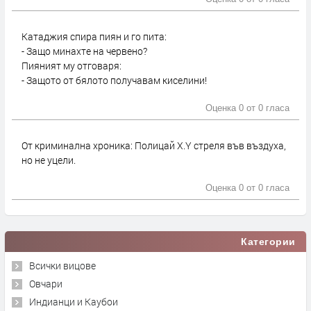
Катаджия спира пиян и го пита:
- Защо минахте на червено?
Пияният му отговаря:
- Защото от бялото получавам киселини!
Оценка 0 от
0 гласа
От криминална хроника: Полицай X.Y стреля във въздуха,
но не уцели.
Оценка 0 от
0 гласа
Категории
Всички вицове
Овчари
Индианци и Каубои