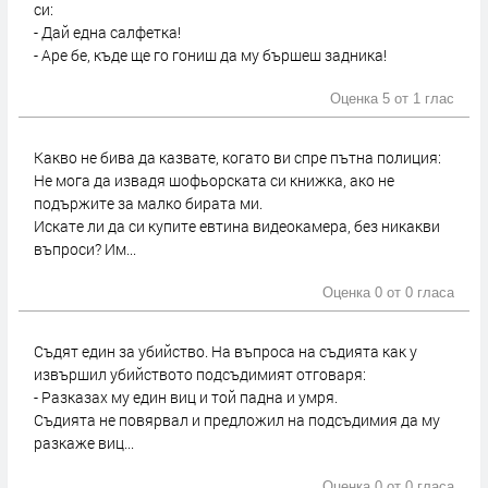
си:
- Дай една салфетка!
- Аре бе, къде ще го гониш да му бършеш задника!
Оценка 5 от
1 глас
Какво не бива да казвате, когато ви спре пътна полиция:
Не мога да извадя шофьорската си книжка, ако не
подържите за малко бирата ми.
Искате ли да си купите евтина видеокамера, без никакви
въпроси? Им...
Оценка 0 от
0 гласа
Съдят един за убийство. На въпроса на съдията как у
извършил убийството подсъдимият отговаря:
- Разказах му един виц и той падна и умря.
Съдията не повярвал и предложил на подсъдимия да му
разкаже виц...
Оценка 0 от
0 гласа