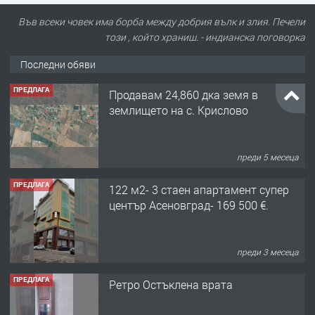
Във всеки човек има борба между добрия вълк и злия. Печели
този , който храниш. - индианска поговорка
Последни обяви
ПРЕДЛАГА
Продавам 24,860 дка земя в
землището на с. Крислово
преди 5 месеца
ПРЕДЛАГА
122 м2- 3 стаен апартамент супер
център Асеновград- 169 500 €.
преди 3 месеца
ПРЕДЛАГА
Ретро Остъклена врата