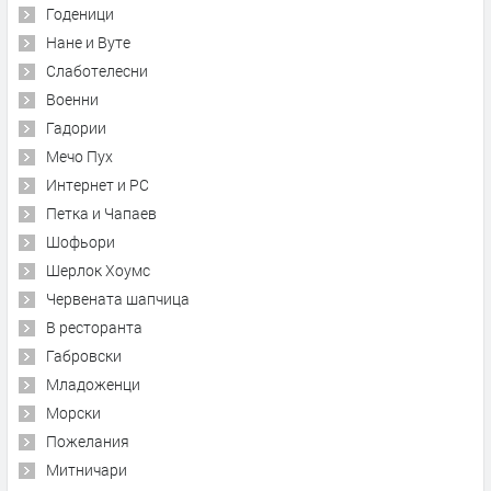
Годеници
Нане и Вуте
Слаботелесни
Военни
Гадории
Мечо Пух
Интернет и PC
Петка и Чапаев
Шофьори
Шерлок Хоумс
Червената шапчица
В ресторанта
Габровски
Младоженци
Морски
Пожелания
Митничари