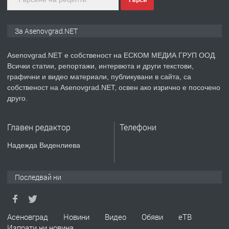
преди 1 година
ПРЕДЛАГА
Дава под наем Асеновград
За Asenovgrad.NET
Asenovgrad.NET е собственост на ЕСКОМ МЕДИА ГРУП ООД.
Всички статии, репортажи, интервюта и други текстови,
преди 2 години
графични и видео материали, публикувани в сайта, са
собственост на Asenovgrad.NET, освен ако изрично е посочено
ПРЕДЛАГА
Давам индивидуалани уроци по
друго.
Немски език
Главен редактор
Телефони
преди 2 години
Надежда Виденлиева
ПРЕДЛАГА
ремонт на покриви
Последвай ни
преди 2 години
Асеновград
Новини
Видео
Обяви
еТВ
Изпрати ни новина
ПРЕДЛАГА