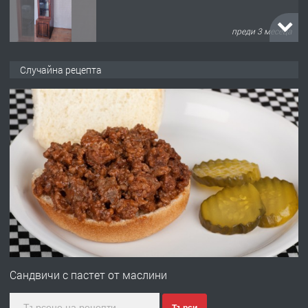
преди 3 месеца
ПРЕДЛАГА
🌟HYUNDAI i10 - 2024 | Само 55 лв./
Случайна рецепта
ден от DL RENT🌟
преди 10 месеца
ПРЕДЛАГА
Професионална броячна машина -
със сертификат от ЕЦБ
преди 1 година
ПРЕДЛАГА
Професионална зеленчукорезачка
за заведения и дома
Сандвичи с пастет от маслини
Търси