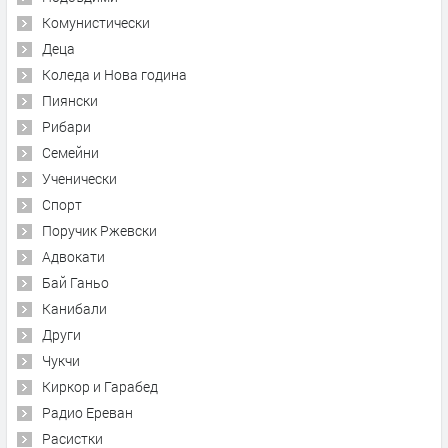
Комунистически
Деца
Коледа и Нова година
Пиянски
Рибари
Семейни
Ученически
Спорт
Поручик Ржевски
Адвокати
Бай Ганьо
Канибали
Други
Чукчи
Киркор и Гарабед
Радио Ереван
Расистки