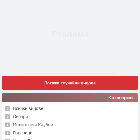
Покажи случайни вицове
Категории
Всички вицове
Овчари
Индианци и Каубои
Годеници