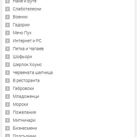
Нане и Вуте
Слаботелесни
Военни
Гадории
Мечо Пух
Интернет и PC
Петка и Чапаев
Шофьори
Шерлок Хоумс
Червената шапчица
В ресторанта
Габровски
Младоженци
Морски
Пожелания
Митничари
Бизнесмени
Подсъдими