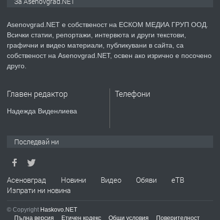
За Asenovgrad.NET
Asenovgrad.NET е собственост на ЕСКОМ МЕДИА ГРУП ООД.
Всички статии, репортажи, интервюта и други текстови,
преди 2 години
графични и видео материали, публикувани в сайта, са
собственост на Asenovgrad.NET, освен ако изрично е посочено
ПРЕДЛАГА
Давам индивидуалани уроци по
друго.
Немски език
Главен редактор
Телефони
преди 2 години
Надежда Виденлиева
ПРЕДЛАГА
ремонт на покриви
Последвай ни
преди 2 години
Асеновград
Новини
Видео
Обяви
еТВ
Изпрати ни новина
ПРЕДЛАГА
Висококачествени Целофанови
Пликове - СКОРПИОПЛАСТ
© Copyright
Haskovo.NET
Пълна версия
Етичен кодекс
Общи условия
Поверителност