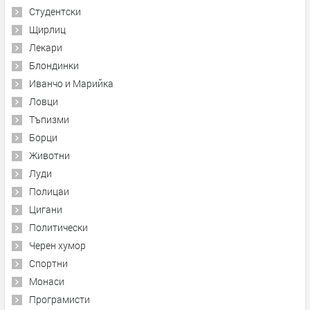
Студентски
Щирлиц
Лекари
Блондинки
Иванчо и Марийка
Ловци
Тъпизми
Борци
Животни
Луди
Полицаи
Цигани
Политически
Черен хумор
Спортни
Монаси
Програмисти