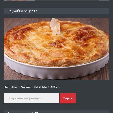
ПРЕДЛАГА
🌟HYUNDAI i10 - 2024 | Само 55 лв./
Случайна рецепта
ден от DL RENT🌟
преди 10 месеца
ПРЕДЛАГА
Професионална броячна машина -
със сертификат от ЕЦБ
преди 1 година
ПРЕДЛАГА
Професионална зеленчукорезачка
за заведения и дома
Баница със салам и майонеза
Търси
преди 1 година
ПРЕДЛАГА
Дава под наем Асеновград