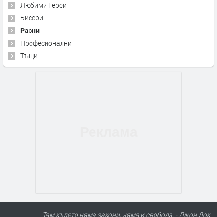
Любими Герои
Бисери
Разни
Професионални
Тъщи
Там където няма закони, няма и свобода. - Джон Лок