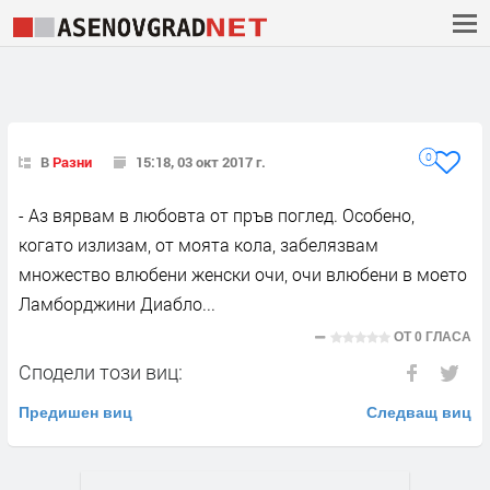
0
В
Разни
15:18, 03 окт 2017 г.
- Аз вярвам в любовта от пръв поглед. Особено,
когато излизам, от моята кола, забелязвам
множество влюбени женски очи, очи влюбени в моето
Ламборджини Диабло...
ОТ
0 ГЛАСА
Сподели този виц:
Предишен виц
Следващ виц