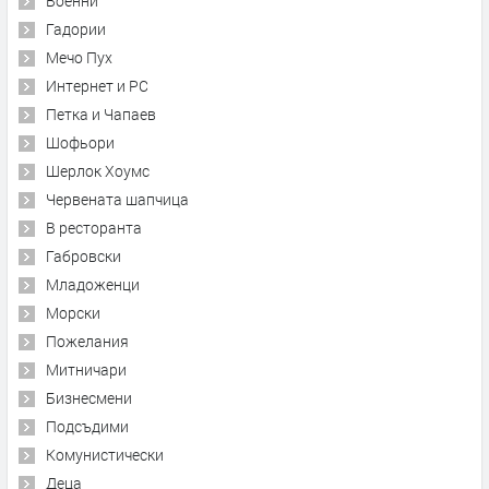
Военни
Гадории
Мечо Пух
Интернет и PC
Петка и Чапаев
Шофьори
Шерлок Хоумс
Червената шапчица
В ресторанта
Габровски
Младоженци
Морски
Пожелания
Митничари
Бизнесмени
Подсъдими
Комунистически
Деца