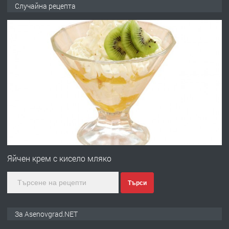
🌟HYUNDAI i10 - 2024 | Само 55 лв./
Случайна рецепта
ден от DL RENT🌟
преди 10 месеца
ПРЕДЛАГА
Професионална броячна машина -
със сертификат от ЕЦБ
преди 1 година
ПРЕДЛАГА
Професионална зеленчукорезачка
за заведения и дома
Яйчен крем с кисело мляко
Търси
преди 1 година
ПРЕДЛАГА
Дава под наем Асеновград
За Asenovgrad.NET