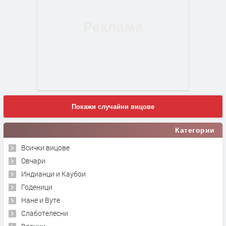
Покажи случайни вицове
Категории
Всички вицове
Овчари
Индианци и Каубои
Годеници
Нане и Вуте
Слаботелесни