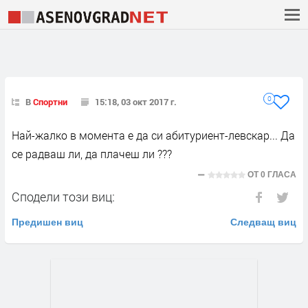
0
В
Спортни
15:18, 03 окт 2017 г.
Най-жалко в момента е да си абитуриент-левскар... Да
се радваш ли, да плачеш ли ???
ОТ
0 ГЛАСА
Сподели този виц:
Предишен виц
Следващ виц