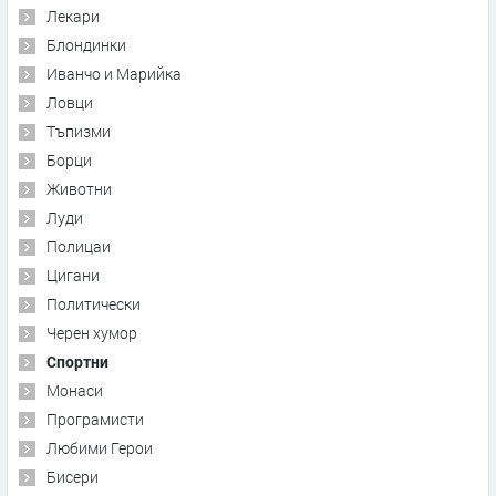
Лекари
Блондинки
Иванчо и Марийка
Ловци
Тъпизми
Борци
Животни
Луди
Полицаи
Цигани
Политически
Черен хумор
Спортни
Монаси
Програмисти
Любими Герои
Бисери