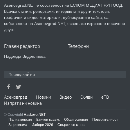
Asenovgrad.NET е собственост на ЕСКОМ МЕДИА ГРУП ООД.
Всички статии, репортажи, интервюта и други текстови,
преди 2 години
графични и видео материали, публикувани в сайта, са
собственост на Asenovgrad.NET, освен ако изрично е посочено
ПРЕДЛАГА
Давам индивидуалани уроци по
друго.
Немски език
Главен редактор
Телефони
преди 2 години
Надежда Виденлиева
ПРЕДЛАГА
ремонт на покриви
Последвай ни
преди 2 години
Асеновград
Новини
Видео
Обяви
еТВ
Изпрати ни новина
ПРЕДЛАГА
Висококачествени Целофанови
Пликове - СКОРПИОПЛАСТ
© Copyright
Haskovo.NET
Пълна версия
Етичен кодекс
Общи условия
Поверителност
За реклама
Избори 2026
Свържи се с нас