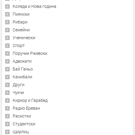
Коледа и Нова година
Пиянски
Рибари
Семейни
Ученически
Спорт
Поручик Ржевски
Адвокати
Бай Ганьо
Канибали
Други
Чукчи
Киркор и Гарабед
Радио Ереван
Расистки
Студентски
Щирлиц