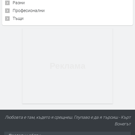
Разни
Професионални
Тъщи
Любовта е там, където я срещнеш. Глупаво е да я търсиш - Кърт
Вонегът