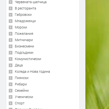
Червената шапчица
В ресторанта
Габровски
Младоженци
Морски
Пожелания
Митничари
Бизнесмени
Подсъдими
Комунистически
Деца
Коледа и Нова година
Пиянски
Рибари
Семейни
Ученически
Спорт