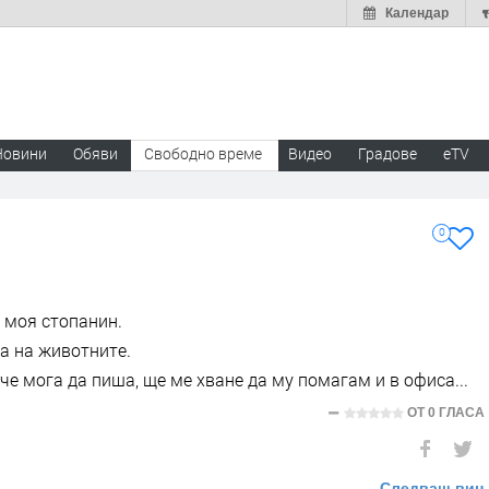
Календар
Новини
Обяви
Свободно време
Видео
Градове
eTV
0
а моя стопанин.
а на животните.
, че мога да пиша, ще ме хване да му помагам и в офиса...
ОТ
0 ГЛАСА
Следващ виц