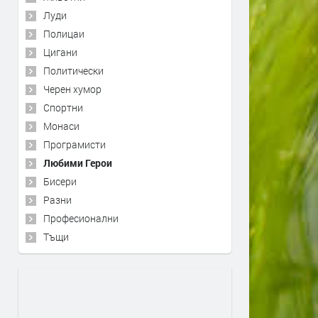
Луди
Полицаи
Цигани
Политически
Черен хумор
Спортни
Монаси
Програмисти
Любими Герои
Бисери
Разни
Професионални
Тъщи