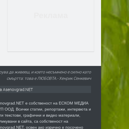
рува да живееш, и което несъмнено е силно като
смъртта: това е ЛЮБОВТА.- Хенрик Сенкевич
а Asenovgrad.NET
novgrad.NET е собственост на ЕСКОМ МЕДИА
П ООД. Всички статии, репортажи, интервюта и
ги текстови, графични и видео материали,
ликувани в сайта, са собственост на
novgrad.NET, освен ако изрично е посочено