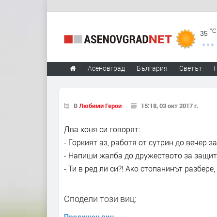
°C
35
Асеновград
България
Светът
В
Любими Герои
15:18, 03 окт 2017 г.
Два коня си говорят:
- Горкият аз, работя от сутрин до вечер з
- Напиши жалба до дружеството за защит
- Ти в ред ли си?! Ако стопанинът разбере
Сподели този виц:
Предишен виц