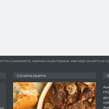
ността и съмненията, наричан съществуване, има нещо за което си ст
Случайна рецепта
З
Ase
ГРУ
дру
пуб
Ase
еца