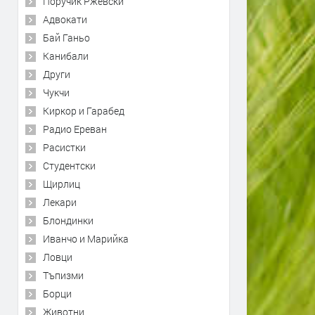
Поручик Ржевски
Адвокати
Бай Ганьо
Канибали
Други
Чукчи
Киркор и Гарабед
Радио Ереван
Расистки
Студентски
Щирлиц
Лекари
Блондинки
Иванчо и Марийка
Ловци
Тъпизми
Борци
Животни