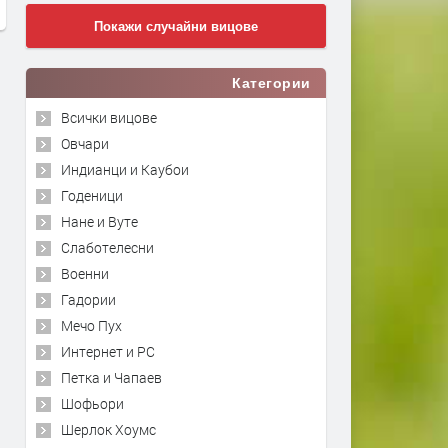
Покажи случайни вицове
Категории
Всички вицове
Овчари
Индианци и Каубои
Годеници
Нане и Вуте
Слаботелесни
Военни
Гадории
Мечо Пух
Интернет и PC
Петка и Чапаев
Шофьори
Шерлок Хоумс