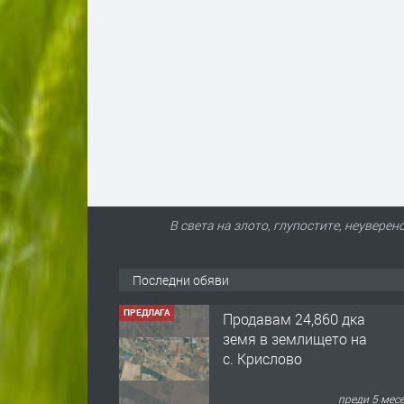
В света на злото, глупостите, неувере
Последни обяви
ПРЕДЛАГА
Продавам 24,860 дка
земя в землището на
с. Крислово
преди 5 мес