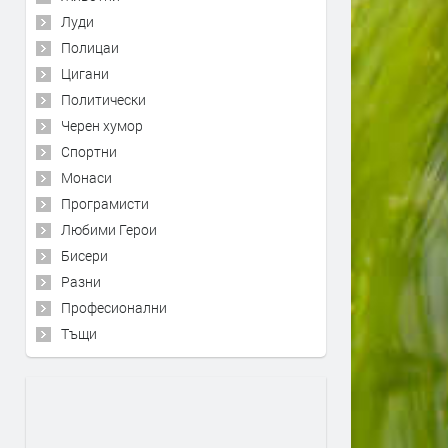
Луди
Полицаи
Цигани
Политически
Черен хумор
Спортни
Монаси
Програмисти
Любими Герои
Бисери
Разни
Професионални
Тъщи