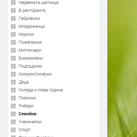
Червената шапчица
В ресторанта
Габровски
Младоженци
Морски
Пожелания
Митничари
Бизнесмени
Подсъдими
Комунистически
Деца
Коледа и Нова година
Пиянски
Рибари
Семейни
Ученически
Спорт