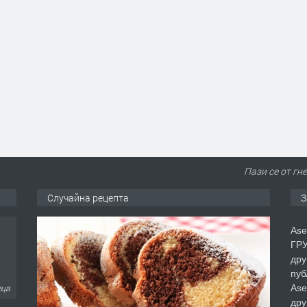
Пази се от гн
Случайна рецепта
З
Ase
ГРУ
дру
пуб
Ase
еца
дру