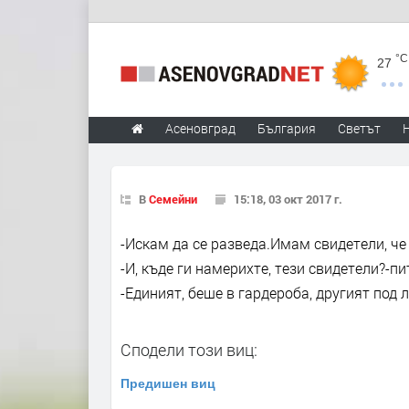
°C
27
Асеновград
България
Светът
В
Семейни
15:18, 03 окт 2017 г.
-Искам да се разведа.Имам свидетели, че
-И, къде ги намерихте, тези свидетели?-пи
-Единият, беше в гардероба, другият под 
Сподели този виц:
Предишен виц