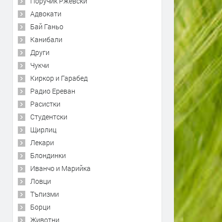
Поручик Ржевски
Адвокати
Бай Ганьо
Канибали
Други
Чукчи
Киркор и Гарабед
Радио Ереван
Расистки
Студентски
Щирлиц
Лекари
Блондинки
Иванчо и Марийка
Ловци
Тъпизми
Борци
Животни