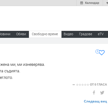
Календар
Новини
Обяви
Свободно време
Видео
Градове
eTV
0
 жена ми, ми изневерява.
та съдията.
леглото.
ОТ
0 ГЛАСА
Следващ виц