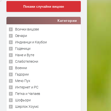
Покажи случайни вицове
Категории
Всички вицове
Овчари
Индианци и Каубои
Годеници
Нане и Вуте
Слаботелесни
Военни
Гадории
Мечо Пух
Интернет и PC
Петка и Чапаев
Шофьори
Шерлок Хоумс