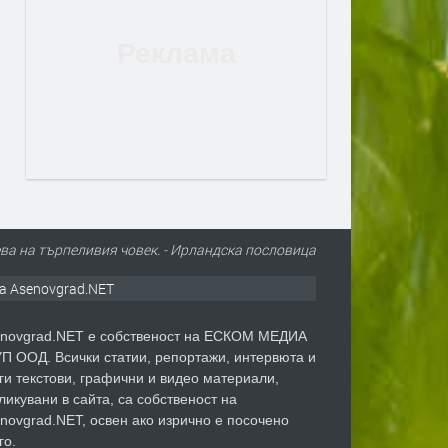
ева на търпеливия човек. - Ирландскa пословицa
а Asenovgrad.NET
novgrad.NET е собственост на ЕСКОМ МЕДИА
П ООД. Всички статии, репортажи, интервюта и
ги текстови, графични и видео материали,
ликувани в сайта, са собственост на
novgrad.NET, освен ако изрично е посочено
го.