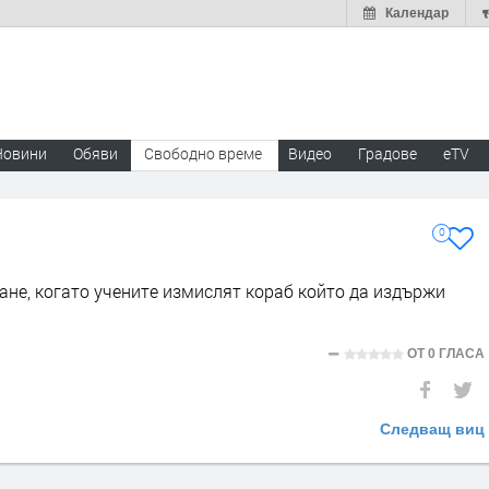
Календар
Новини
Обяви
Свободно време
Видео
Градове
eTV
0
ане, когато учените измислят кораб който да издържи
ОТ
0 ГЛАСА
Следващ виц