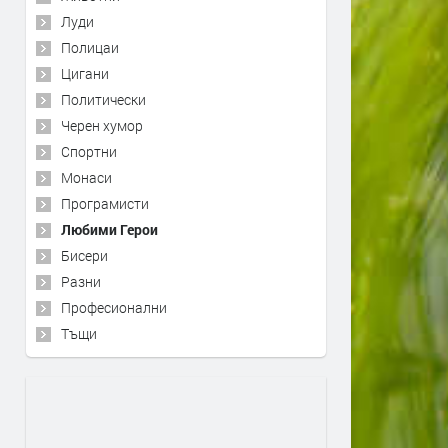
Луди
Полицаи
Цигани
Политически
Черен хумор
Спортни
Монаси
Програмисти
Любими Герои
Бисери
Разни
Професионални
Тъщи