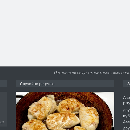
Оставиш ли се да те опитомят, има опас
Случайна рецепта
З
Ase
ГРУ
дру
пуб
Ase
еца
дру