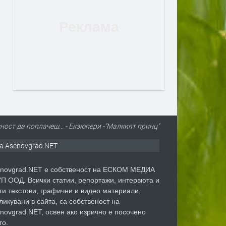
ност да поплачеш... - Екзюпери -"Малкият принц"
а Asenovgrad.NET
novgrad.NET е собственост на ЕСКОМ МЕДИА
П ООД. Всички статии, репортажи, интервюта и
ги текстови, графични и видео материали,
ликувани в сайта, са собственост на
novgrad.NET, освен ако изрично е посочено
го.