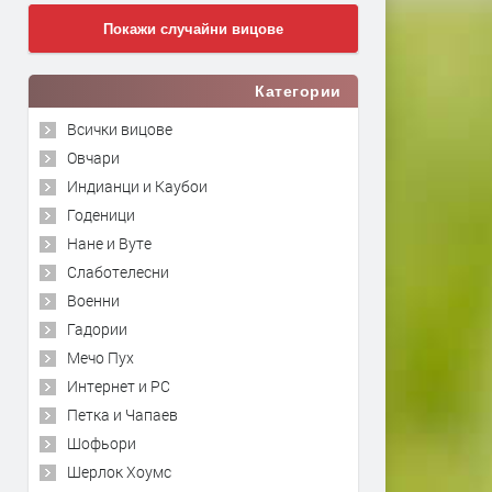
Покажи случайни вицове
Категории
Всички вицове
Овчари
Индианци и Каубои
Годеници
Нане и Вуте
Слаботелесни
Военни
Гадории
Мечо Пух
Интернет и PC
Петка и Чапаев
Шофьори
Шерлок Хоумс