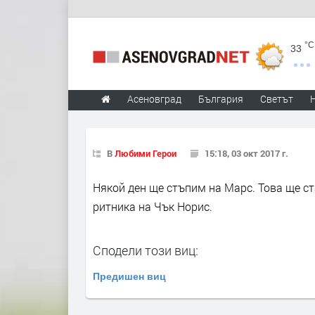
°C
33
Асеновград
България
Светът
В
Любими Герои
15:18, 03 окт 2017 г.
Някой ден ще стъпим на Марс. Това ще ст
ритника на Чък Норис.
Сподели този виц:
Предишен виц