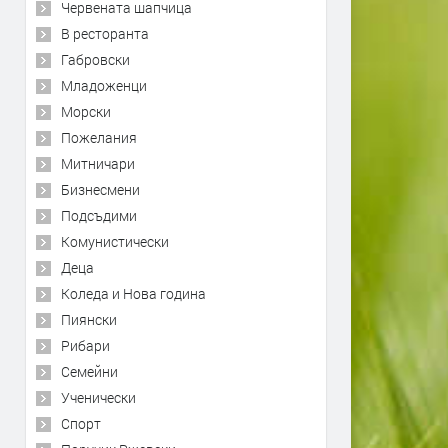
Червената шапчица
В ресторанта
Габровски
Младоженци
Морски
Пожелания
Митничари
Бизнесмени
Подсъдими
Комунистически
Деца
Коледа и Нова година
Пиянски
Рибари
Семейни
Ученически
Спорт