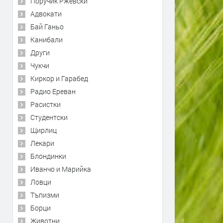
Поручик Ржевски
Адвокати
Бай Ганьо
Канибали
Други
Чукчи
Киркор и Гарабед
Радио Ереван
Расистки
Студентски
Щирлиц
Лекари
Блондинки
Иванчо и Марийка
Ловци
Тъпизми
Борци
Животни