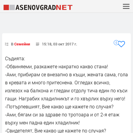
0
В
Семейни
15:18, 03 окт 2017 г.
Съдията:
-Обвиняеми, разкажете накратко какво стана!
-Ами, прибирам се внезапно в къщи, жената сама, гола
в кревата и много притеснена. Огледах всичко,
излезох на балкона и гледам отдолу тича един по къси
гащи. Награбих хладилникът и го хвърлих върху него!
-Потърпевшият, Вие какво ще кажете по случая?
-Ами, бягам си за здраве по тротоара и от 2-я етаж
върху мен падна един хладилник!
-Свидетелят, Вие какво ще кажете по случая?