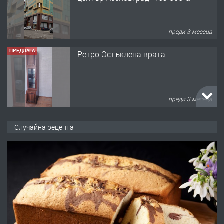
преди 3 месеца
ПРЕДЛАГА
Ретро Остъклена врата
преди 3 месеца
ПРЕДЛАГА
🌟HYUNDAI i10 - 2024 | Само 55 лв./
Случайна рецепта
ден от DL RENT🌟
преди 10 месеца
ПРЕДЛАГА
Професионална броячна машина -
със сертификат от ЕЦБ