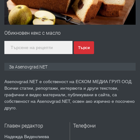
преди 1 година
ПРЕДЛАГА
Професионална зеленчукорезачка
за заведения и дома
Обикновен кекс с масло
Търси
преди 1 година
ПРЕДЛАГА
Дава под наем Асеновград
За Asenovgrad.NET
Asenovgrad.NET е собственост на ЕСКОМ МЕДИА ГРУП ООД.
Всички статии, репортажи, интервюта и други текстови,
преди 2 години
графични и видео материали, публикувани в сайта, са
собственост на Asenovgrad.NET, освен ако изрично е посочено
ПРЕДЛАГА
Давам индивидуалани уроци по
друго.
Немски език
Главен редактор
Телефони
преди 2 години
Надежда Виденлиева