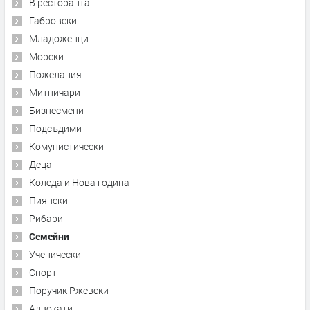
В ресторанта
Габровски
Младоженци
Морски
Пожелания
Митничари
Бизнесмени
Подсъдими
Комунистически
Деца
Коледа и Нова година
Пиянски
Рибари
Семейни
Ученически
Спорт
Поручик Ржевски
Адвокати