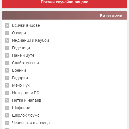
Покажи случайни вицове
Категории
Всички вицове
Овчари
Индианци и Каубои
Годеници
Нане и Вуте
Слаботелесни
Военни
Гадории
Мечо Пух
Интернет и PC
Петка и Чапаев
Шофьори
Шерлок Хоумс
Червената шапчица