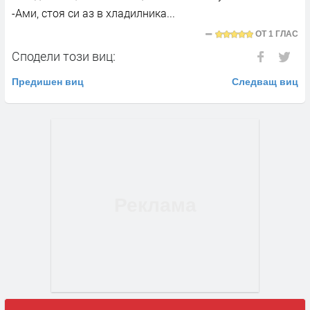
-Ами, стоя си аз в хладилника...
ОТ
1 ГЛАС
Сподели този виц:
Предишен виц
Следващ виц