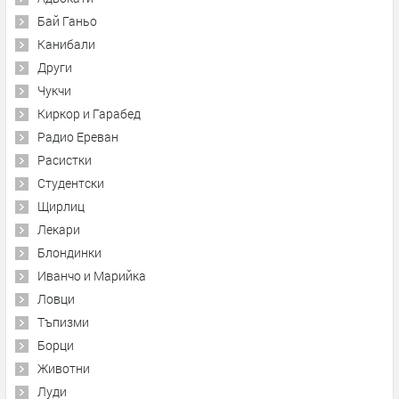
Бай Ганьо
Канибали
Други
Чукчи
Киркор и Гарабед
Радио Ереван
Расистки
Студентски
Щирлиц
Лекари
Блондинки
Иванчо и Марийка
Ловци
Тъпизми
Борци
Животни
Луди