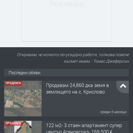
Откривам, че колкото по-усърдно работя, толкова повече
късмет имам. - Томас Джеферсън
Последни обяви
ПРЕДЛАГА
Продавам 24,860 дка земя в
землището на с. Крислово
преди 5 месеца
ПРЕДЛАГА
122 м2- 3 стаен апартамент супер
център Асеновград- 169 500 €.