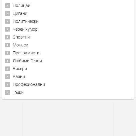
Полицаи
Цигани
Политически
Черен хумор
Спортни
Монаси
Програмисти
Любими Герои
Бисери
Разни
Професионални
Тъщи