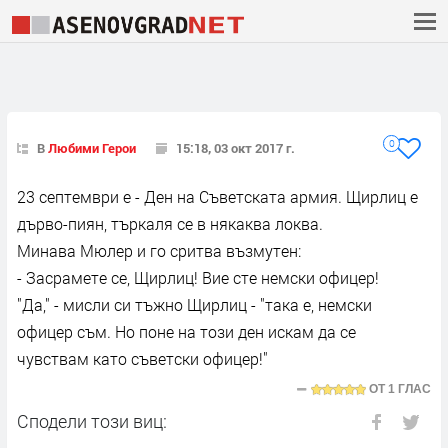
0
В
Любими Герои
15:18, 03 окт 2017 г.
23 септември е - Ден на Съветската армия. Щирлиц е
дърво-пиян, търкаля се в някаква локва.
Минава Мюлер и го сритва възмутен:
- Засрамете се, Щирлиц! Вие сте немски офицер!
"Да," - мисли си тъжно Щирлиц - "така е, немски
офицер съм. Но поне на този ден искам да се
чувствам като съветски офицер!"
ОТ
1 ГЛАС
Сподели този виц: