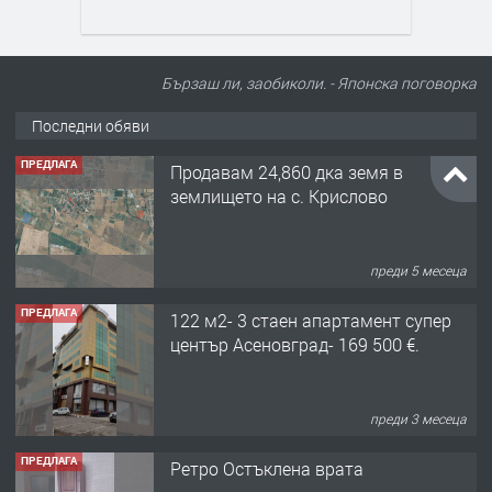
Бързаш ли, заобиколи. - Японска поговорка
Последни обяви
ПРЕДЛАГА
Продавам 24,860 дка земя в
землището на с. Крислово
преди 5 месеца
ПРЕДЛАГА
122 м2- 3 стаен апартамент супер
център Асеновград- 169 500 €.
преди 3 месеца
ПРЕДЛАГА
Ретро Остъклена врата