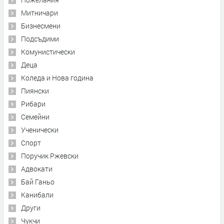
Митничари
Бизнесмени
Подсъдими
Комунистически
Деца
Коледа и Нова година
Пиянски
Рибари
Семейни
Ученически
Спорт
Поручик Ржевски
Адвокати
Бай Ганьо
Канибали
Други
Чукчи