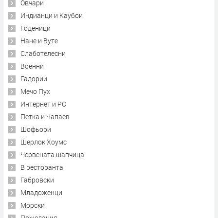
Овчари
Индианци и Каубои
Годеници
Нане и Вуте
Слаботелесни
Военни
Гадории
Мечо Пух
Интернет и PC
Петка и Чапаев
Шофьори
Шерлок Хоумс
Червената шапчица
В ресторанта
Габровски
Младоженци
Морски
Пожелания