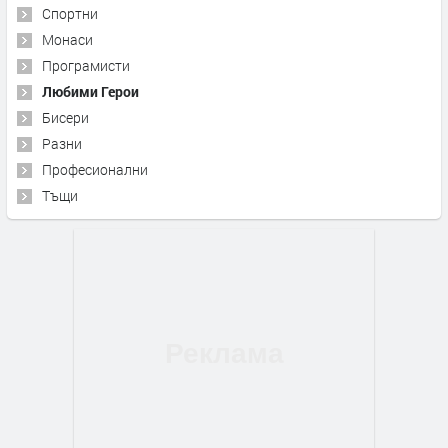
Спортни
Монаси
Програмисти
Любими Герои
Бисери
Разни
Професионални
Тъщи