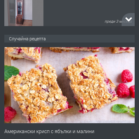
преди 3 месеца
ПРЕДЛАГА
🌟HYUNDAI i10 - 2024 | Само 55 лв./
Случайна рецепта
ден от DL RENT🌟
преди 10 месеца
ПРЕДЛАГА
Професионална броячна машина -
със сертификат от ЕЦБ
преди 1 година
ПРЕДЛАГА
Професионална зеленчукорезачка
за заведения и дома
Американски крисп с ябълки и малини