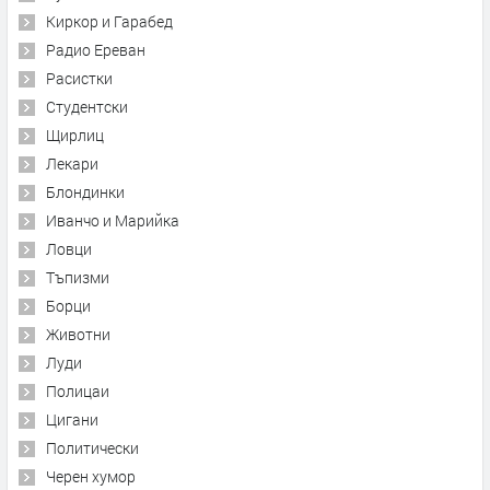
Киркор и Гарабед
Радио Ереван
Расистки
Студентски
Щирлиц
Лекари
Блондинки
Иванчо и Марийка
Ловци
Тъпизми
Борци
Животни
Луди
Полицаи
Цигани
Политически
Черен хумор