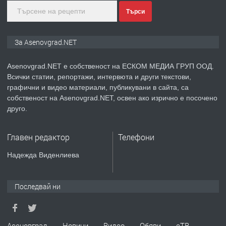
Търси
преди 1 година
ПРЕДЛАГА
Дава под наем Асеновград
За Asenovgrad.NET
Asenovgrad.NET е собственост на ЕСКОМ МЕДИА ГРУП ООД.
Всички статии, репортажи, интервюта и други текстови,
преди 2 години
графични и видео материали, публикувани в сайта, са
собственост на Asenovgrad.NET, освен ако изрично е посочено
ПРЕДЛАГА
Давам индивидуалани уроци по
друго.
Немски език
Главен редактор
Телефони
преди 2 години
Надежда Виденлиева
ПРЕДЛАГА
ремонт на покриви
Последвай ни
преди 2 години
Асеновград
Новини
Видео
Обяви
еТВ