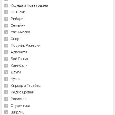
Коледа и Нова година
Пиянски
Рибари
Семейни
Ученически
Спорт
Поручик Ржевски
Адвокати
Бай Ганьо
Канибали
Други
Чукчи
Киркор и Гарабед
Радио Ереван
Расистки
Студентски
Щирлиц