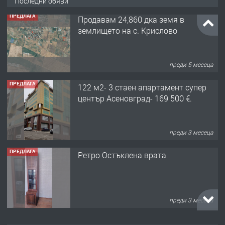
Последни обяви
ПРЕДЛАГА
122 м2- 3 стаен апартамент супер
център Асеновград- 169 500 €.
преди 3 месеца
ПРЕДЛАГА
Ретро Остъклена врата
преди 3 месеца
ПРЕДЛАГА
🌟HYUNDAI i10 - 2024 | Само 55 лв./
ден от DL RENT🌟
преди 10 месеца
ПРЕДЛАГА