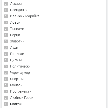
Лекари
Блондинки
Иванчо и Марийка
Ловци
Тъпизми
Борци
Животни
Луди
Полицаи
Цигани
Политически
Черен хумор
Спортни
Монаси
Програмисти
Любими Герои
Бисери