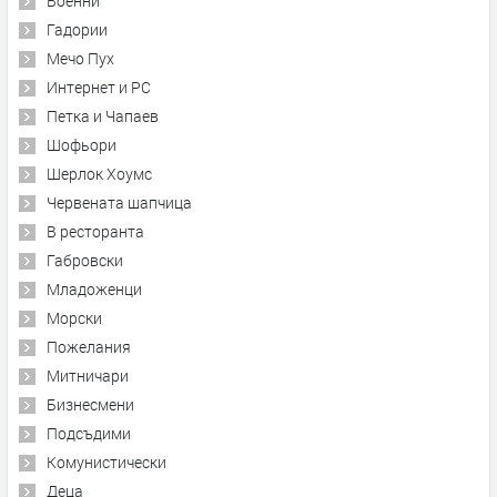
Военни
Гадории
Мечо Пух
Интернет и PC
Петка и Чапаев
Шофьори
Шерлок Хоумс
Червената шапчица
В ресторанта
Габровски
Младоженци
Морски
Пожелания
Митничари
Бизнесмени
Подсъдими
Комунистически
Деца