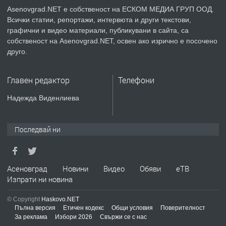
Asenovgrad.NET е собственост на ЕСКОМ МЕДИА ГРУП ООД.
Всички статии, репортажи, интервюта и други текстови,
преди 2 години
графични и видео материали, публикувани в сайта, са
собственост на Asenovgrad.NET, освен ако изрично е посочено
ПРЕДЛАГА
ремонт на покриви
друго.
Главен редактор
Телефони
преди 2 години
Надежда Виденлиева
ПРЕДЛАГА
Висококачествени Целофанови
Пликове - СКОРПИОПЛАСТ
Последвай ни
преди 3 години
Асеновград
Новини
Видео
Обяви
еТВ
Изпрати ни новина
ПРЕДЛАГА
Кутии с подаръци
© Copyright
Haskovo.NET
Пълна версия
Етичен кодекс
Общи условия
Поверителност
За реклама
Избори 2026
Свържи се с нас