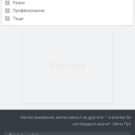
Разни
Професионални
Тъщи
Малко внимание, малко мисъл за другите — и всичко би
изглеждало иначе! - Мечо Пух