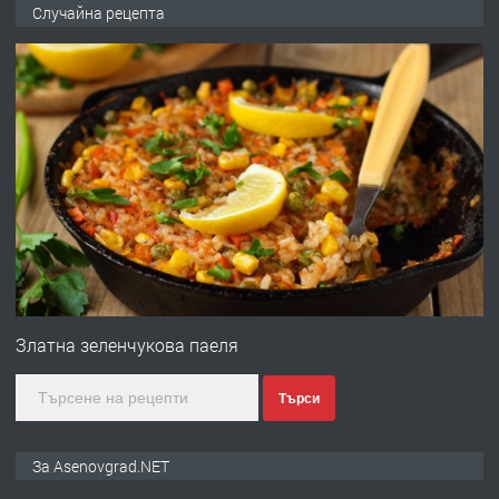
Професионална броячна машина -
Случайна рецепта
със сертификат от ЕЦБ
преди 1 година
ПРЕДЛАГА
Професионална зеленчукорезачка
за заведения и дома
преди 1 година
ПРЕДЛАГА
Дава под наем Асеновград
Златна зеленчукова паеля
Търси
преди 2 години
ПРЕДЛАГА
Давам индивидуалани уроци по
За Asenovgrad.NET
Немски език