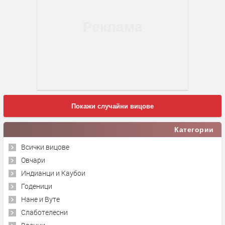
Покажи случайни вицове
Категории
Всички вицове
Овчари
Индианци и Каубои
Годеници
Нане и Вуте
Слаботелесни