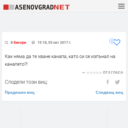
0
В
Бисери
15:18, 03 окт 2017 г.
Как няма да те хване канапа, като си се изпънал на
канапето?!
ОТ
0 ГЛАСА
Сподели този виц:
Предишен виц
Следващ виц