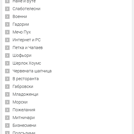
Нане и Вуте
Слаботелесни
Военни
Гадории
Мечо Пух
Интернет и PC
Петка и Чапаев
Шофьори
Шерлок Хоумс
Червената шапчица
В ресторанта
Габровски
Младоженци
Морски
Пожелания
Митничари
Бизнесмени
Подсъдими