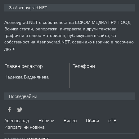
ПРЕДЛАГА
Дава под наем Асеновград
За Asenovgrad.NET
Asenovgrad.NET е собственост на ЕСКОМ МЕДИА ГРУП ООД.
Всички статии, репортажи, интервюта и други текстови,
преди 2 години
графични и видео материали, публикувани в сайта, са
собственост на Asenovgrad.NET, освен ако изрично е посочено
ПРЕДЛАГА
Давам индивидуалани уроци по
друго.
Немски език
Главен редактор
Телефони
преди 2 години
Надежда Виденлиева
ПРЕДЛАГА
ремонт на покриви
Последвай ни
преди 2 години
Асеновград
Новини
Видео
Обяви
еТВ
Изпрати ни новина
ПРЕДЛАГА
Висококачествени Целофанови
Пликове - СКОРПИОПЛАСТ