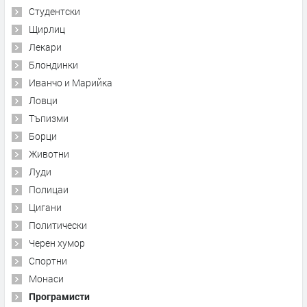
Студентски
Щирлиц
Лекари
Блондинки
Иванчо и Марийка
Ловци
Тъпизми
Борци
Животни
Луди
Полицаи
Цигани
Политически
Черен хумор
Спортни
Монаси
Програмисти