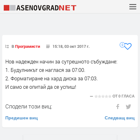
0
В
Програмисти
15:18, 03 окт 2017 г.
Нов надежден начин за сутрешното събуждане:
1. Будулникът се наглася за 07:00.
2. Форматиране на хард диска за 07:03.
И само се опитай да се успиш!
ОТ
0 ГЛАСА
Сподели този виц:
Предишен виц
Следващ виц