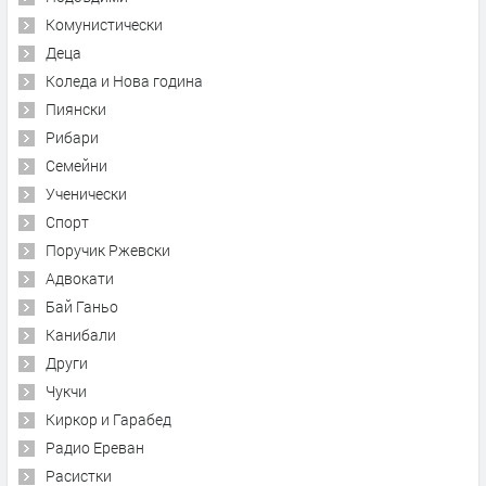
Комунистически
Деца
Коледа и Нова година
Пиянски
Рибари
Семейни
Ученически
Спорт
Поручик Ржевски
Адвокати
Бай Ганьо
Канибали
Други
Чукчи
Киркор и Гарабед
Радио Ереван
Расистки