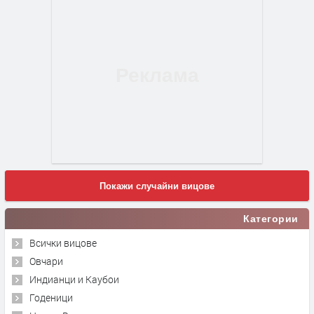
Покажи случайни вицове
Категории
Всички вицове
Овчари
Индианци и Каубои
Годеници