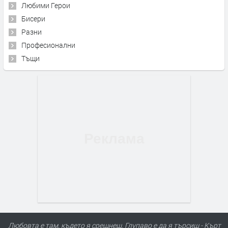
Любими Герои
Бисери
Разни
Професионални
Тъщи
Любовта е там, където я срещнеш. Глупаво е да я търсиш - Кърт