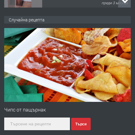
преди 3 месеца
ПРЕДЛАГА
🌟HYUNDAI i10 - 2024 | Само 55 лв./
Случайна рецепта
ден от DL RENT🌟
преди 10 месеца
ПРЕДЛАГА
Професионална броячна машина -
със сертификат от ЕЦБ
преди 1 година
ПРЕДЛАГА
Професионална зеленчукорезачка
за заведения и дома
Чипс от пащърнак
Търси
преди 1 година