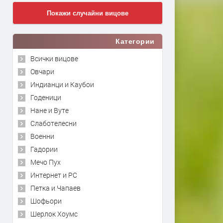
Покажи случайни вицове
Категории
Всички вицове
Овчари
Индианци и Каубои
Годеници
Нане и Вуте
Слаботелесни
Военни
Гадории
Мечо Пух
Интернет и PC
Петка и Чапаев
Шофьори
Шерлок Хоумс