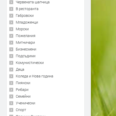
Червената шапчица
В ресторанта
Габровски
Младоженци
Морски
Пожелания
Митничари
Бизнесмени
Подсъдими
Комунистически
Деца
Коледа и Нова година
Пиянски
Рибари
Семейни
Ученически
Спорт