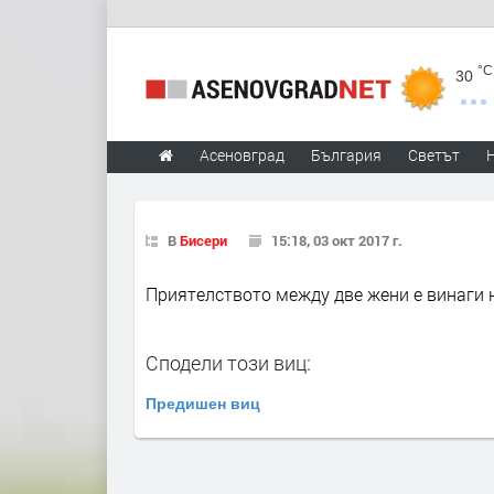
°C
30
Асеновград
България
Светът
В
Бисери
15:18, 03 окт 2017 г.
Приятелството между две жени е винаги 
Сподели този виц:
Предишен виц