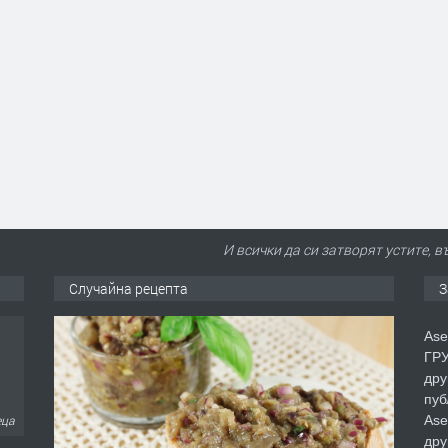
И всички да си затворят устите, 
Случайна рецепта
З
Ase
ГРУ
дру
пуб
Ase
еца
дру