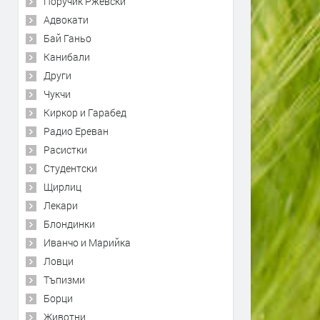
Поручик Ржевски
Адвокати
Бай Ганьо
Канибали
Други
Чукчи
Киркор и Гарабед
Радио Ереван
Расистки
Студентски
Щирлиц
Лекари
Блондинки
Иванчо и Марийка
Ловци
Тъпизми
Борци
Животни