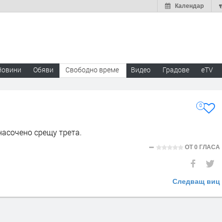
Календар
Новини
Обяви
Свободно време
Видео
Градове
eTV
0
насочено срещу трета.
ОТ
0 ГЛАСА
Следващ виц