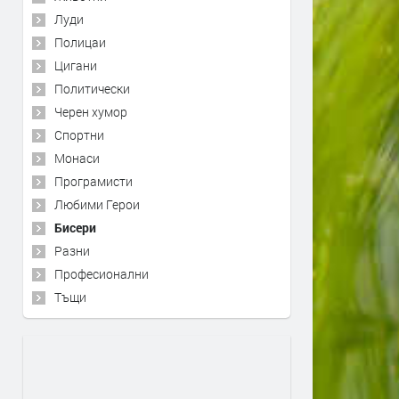
Луди
Полицаи
Цигани
Политически
Черен хумор
Спортни
Монаси
Програмисти
Любими Герои
Бисери
Разни
Професионални
Тъщи