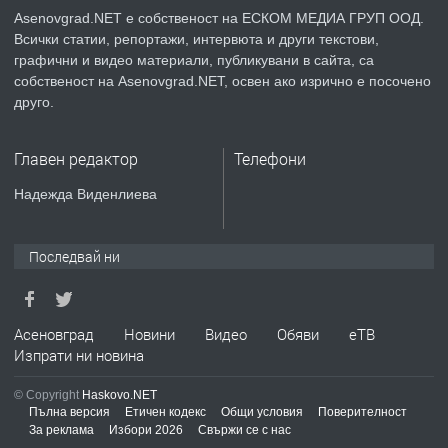
Asenovgrad.NET е собственост на ЕСКОМ МЕДИА ГРУП ООД.
Всички статии, репортажи, интервюта и други текстови,
преди 2 години
графични и видео материали, публикувани в сайта, са
собственост на Asenovgrad.NET, освен ако изрично е посочено
ПРЕДЛАГА
Давам индивидуалани уроци по
друго.
Немски език
Главен редактор
Телефони
преди 2 години
Надежда Виденлиева
ПРЕДЛАГА
ремонт на покриви
Последвай ни
преди 2 години
Асеновград
Новини
Видео
Обяви
еТВ
Изпрати ни новина
ПРЕДЛАГА
Висококачествени Целофанови
Пликове - СКОРПИОПЛАСТ
© Copyright
Haskovo.NET
Пълна версия
Етичен кодекс
Общи условия
Поверителност
За реклама
Избори 2026
Свържи се с нас