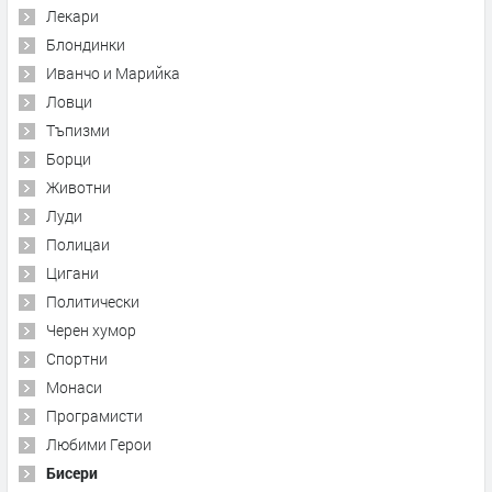
Лекари
Блондинки
Иванчо и Марийка
Ловци
Тъпизми
Борци
Животни
Луди
Полицаи
Цигани
Политически
Черен хумор
Спортни
Монаси
Програмисти
Любими Герои
Бисери