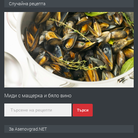
🌟HYUNDAI i10 - 2024 | Само 55 лв./
Случайна рецепта
ден от DL RENT🌟
преди 10 месеца
ПРЕДЛАГА
Професионална броячна машина -
със сертификат от ЕЦБ
преди 1 година
ПРЕДЛАГА
Професионална зеленчукорезачка
за заведения и дома
Миди с мащерка и бяло вино
Търси
преди 1 година
ПРЕДЛАГА
Дава под наем Асеновград
За Asenovgrad.NET