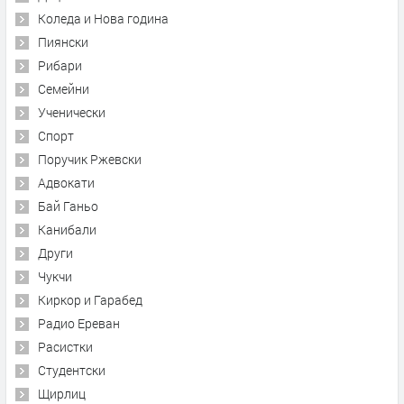
Коледа и Нова година
Пиянски
Рибари
Семейни
Ученически
Спорт
Поручик Ржевски
Адвокати
Бай Ганьо
Канибали
Други
Чукчи
Киркор и Гарабед
Радио Ереван
Расистки
Студентски
Щирлиц