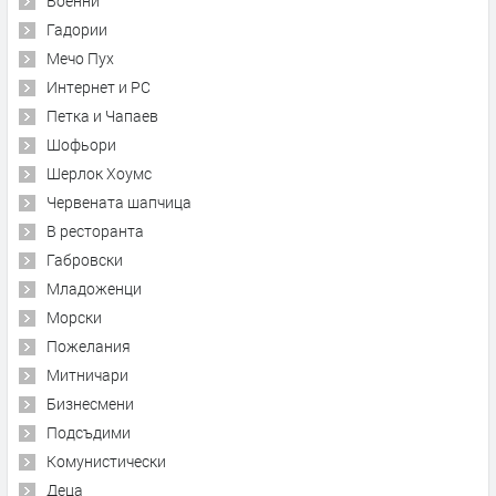
Военни
Гадории
Мечо Пух
Интернет и PC
Петка и Чапаев
Шофьори
Шерлок Хоумс
Червената шапчица
В ресторанта
Габровски
Младоженци
Морски
Пожелания
Митничари
Бизнесмени
Подсъдими
Комунистически
Деца