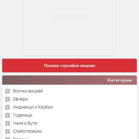
Покажи случайни вицове
Категории
Всички вицове
Овчари
Индианци и Каубои
Годеници
Нане и Вуте
Слаботелесни