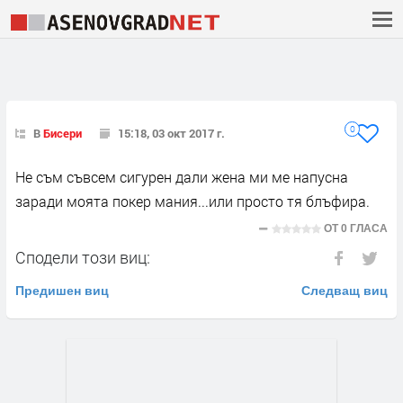
0
В
Бисери
15:18, 03 окт 2017 г.
Не съм съвсем сигурен дали жена ми ме напусна
заради моята покер мания...или просто тя блъфира.
ОТ
0 ГЛАСА
Сподели този виц:
Предишен виц
Следващ виц