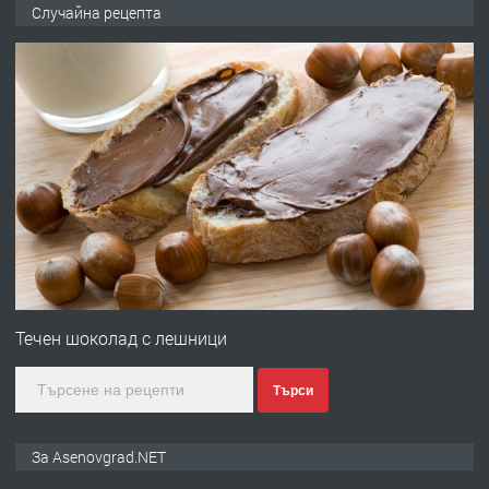
🌟HYUNDAI i10 - 2024 | Само 55 лв./
Случайна рецепта
ден от DL RENT🌟
преди 10 месеца
ПРЕДЛАГА
Професионална броячна машина -
със сертификат от ЕЦБ
преди 1 година
ПРЕДЛАГА
Професионална зеленчукорезачка
за заведения и дома
Течен шоколад с лешници
Търси
преди 1 година
ПРЕДЛАГА
Дава под наем Асеновград
За Asenovgrad.NET