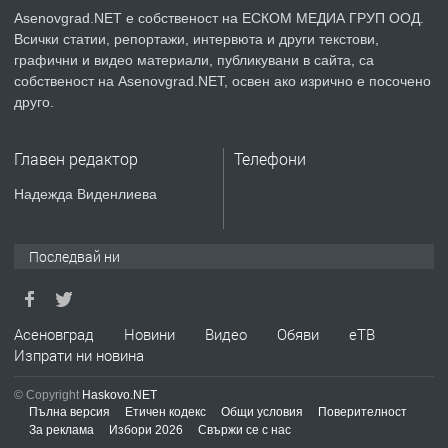
Asenovgrad.NET е собственост на ЕСКОМ МЕДИА ГРУП ООД.
Всички статии, репортажи, интервюта и други текстови,
преди 2 години
графични и видео материали, публикувани в сайта, са
собственост на Asenovgrad.NET, освен ако изрично е посочено
ПРЕДЛАГА
Давам индивидуалани уроци по
друго.
Немски език
Главен редактор
Телефони
преди 2 години
Надежда Виденлиева
ПРЕДЛАГА
ремонт на покриви
Последвай ни
преди 2 години
Асеновград
Новини
Видео
Обяви
еТВ
Изпрати ни новина
ПРЕДЛАГА
Висококачествени Целофанови
Пликове - СКОРПИОПЛАСТ
© Copyright
Haskovo.NET
Пълна версия
Етичен кодекс
Общи условия
Поверителност
За реклама
Избори 2026
Свържи се с нас