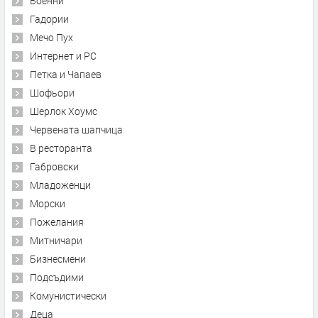
Военни
Гадории
Мечо Пух
Интернет и PC
Петка и Чапаев
Шофьори
Шерлок Хоумс
Червената шапчица
В ресторанта
Габровски
Младоженци
Морски
Пожелания
Митничари
Бизнесмени
Подсъдими
Комунистически
Деца