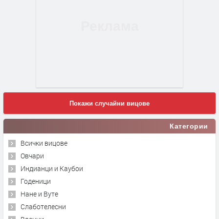
Покажи случайни вицове
Категории
Всички вицове
Овчари
Индианци и Каубои
Годеници
Нане и Вуте
Слаботелесни