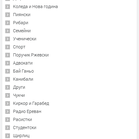
Коледа и Нова година
Пиянски
Рибари
Семейни
Ученически
Спорт
Поручик Ржевски
Адвокати
Бай Ганьо
Канибали
Други
Чукчи
Киркор и Гарабед
Радио Ереван
Расистки
Студентски
Щирлиц