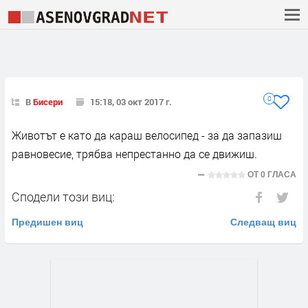
0
В
Бисери
15:18, 03 окт 2017 г.
Животът е като да караш велосипед - за да запазиш
равновесие, трябва непрестанно да се движиш.
ОТ
0 ГЛАСА
Сподели този виц:
Предишен виц
Следващ виц