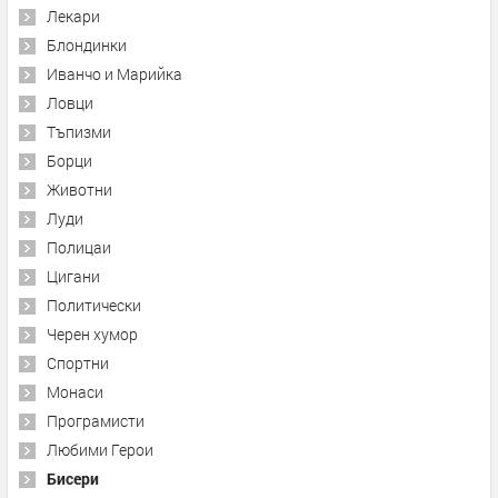
Лекари
Блондинки
Иванчо и Марийка
Ловци
Тъпизми
Борци
Животни
Луди
Полицаи
Цигани
Политически
Черен хумор
Спортни
Монаси
Програмисти
Любими Герои
Бисери