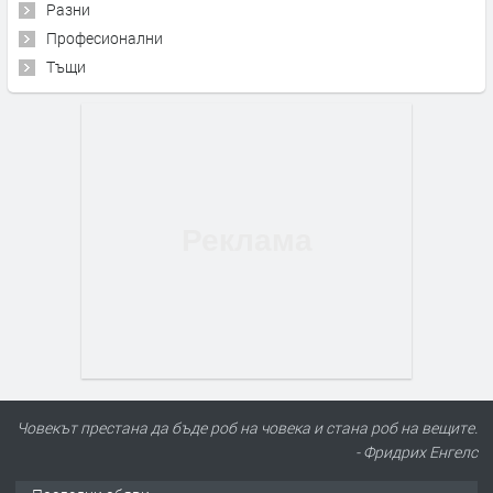
Разни
Професионални
Тъщи
Човекът престана да бъде роб на човека и стана роб на вещите.
- Фридрих Енгелс