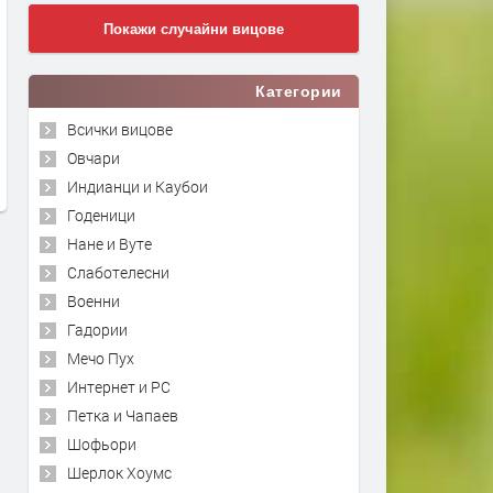
Покажи случайни вицове
Категории
Всички вицове
Овчари
Индианци и Каубои
Годеници
Нане и Вуте
Слаботелесни
Военни
Гадории
Мечо Пух
Интернет и PC
Петка и Чапаев
Шофьори
Шерлок Хоумс