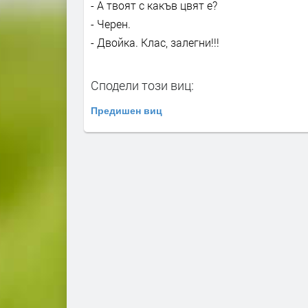
- А твоят с какъв цвят е?
- Черен.
- Двойка. Клас, залегни!!!
Сподели този виц:
Предишен виц