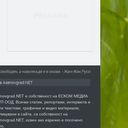
свободен, а навсякъде е в окови. - Жан-Жак Русо
а Asenovgrad.NET
novgrad.NET е собственост на ЕСКОМ МЕДИА
П ООД. Всички статии, репортажи, интервюта и
ги текстови, графични и видео материали,
ликувани в сайта, са собственост на
novgrad.NET, освен ако изрично е посочено
го.