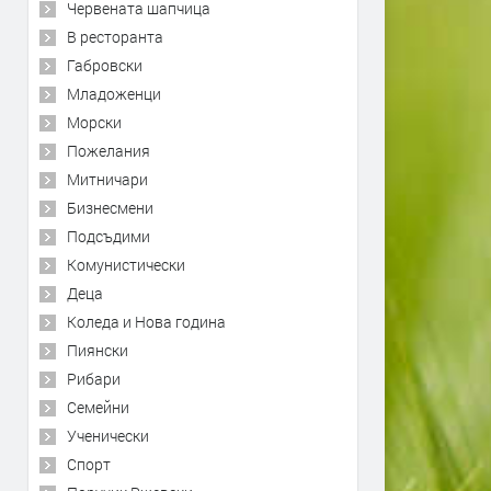
Червената шапчица
В ресторанта
Габровски
Младоженци
Морски
Пожелания
Митничари
Бизнесмени
Подсъдими
Комунистически
Деца
Коледа и Нова година
Пиянски
Рибари
Семейни
Ученически
Спорт