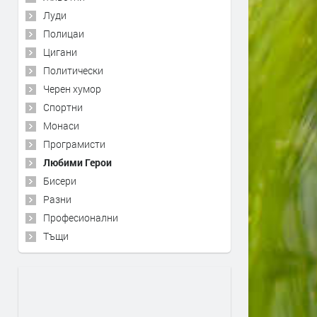
Луди
Полицаи
Цигани
Политически
Черен хумор
Спортни
Монаси
Програмисти
Любими Герои
Бисери
Разни
Професионални
Тъщи