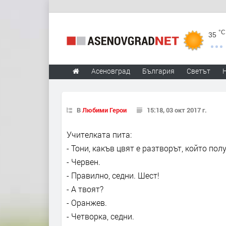
°C
35
Асеновград
България
Светът
В
Любими Герои
15:18, 03 окт 2017 г.
Учителката пита:
- Тони, какъв цвят е разтворът, който пол
- Червен.
- Правилно, седни. Шест!
- А твоят?
- Оранжев.
- Четворка, седни.