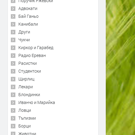
Поручик Ржевски
Адвокати
Бай Ганьо
Канибали
Други
Чукчи
Киркор и Гарабед
Радио Ереван
Расистки
Студентски
Щирлиц
Лекари
Блондинки
Иванчо и Марийка
Ловци
Тъпизми
Борци
Животни