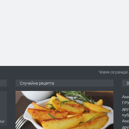
Човек се ражда 
Случайна рецепта
З
Ase
ГРУ
дру
пуб
Ase
еца
дру