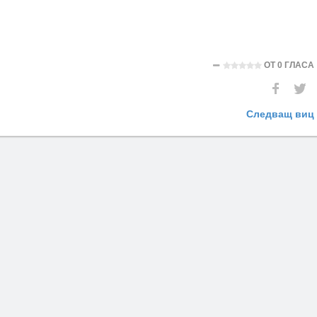
ОТ
0 ГЛАСА
Следващ виц