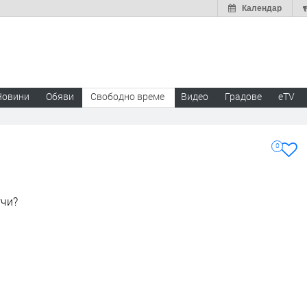
Календар
Новини
Обяви
Свободно време
Видео
Градове
eTV
0
учи?