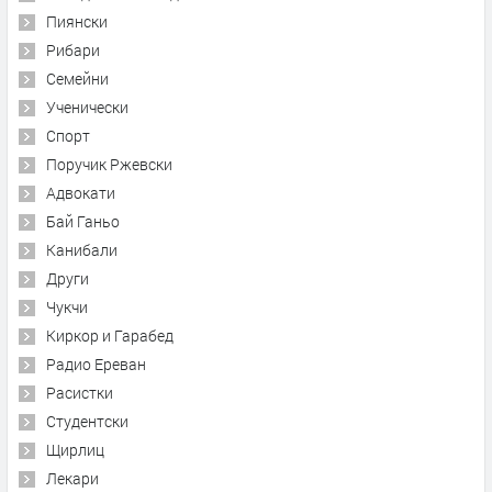
Пиянски
Рибари
Семейни
Ученически
Спорт
Поручик Ржевски
Адвокати
Бай Ганьо
Канибали
Други
Чукчи
Киркор и Гарабед
Радио Ереван
Расистки
Студентски
Щирлиц
Лекари