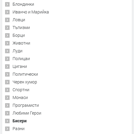
Блондинки
Иванчо и Марийка
Ловци
Тъпизми
Борци
Животни
Луди
Полицаи
Цигани
Политически
Черен хумор
Спортни
Монаси
Програмисти
Любими Герои
Бисери
Разни