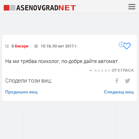
0
В
Бисери
15:18, 03 окт 2017 г.
На ми трябва психолог, по-добре дайте автомат.
ОТ
0 ГЛАСА
Сподели този виц:
Предишен виц
Следващ виц