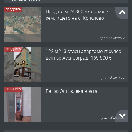
преди 5 месеца
ПРЕДЛАГА
122 м2- 3 стаен апартамент супер
център Асеновград- 169 500 €.
преди 3 месеца
ПРЕДЛАГА
Ретро Остъклена врата
преди 3 месеца
ПРЕДЛАГА
🌟HYUNDAI i10 - 2024 | Само 55 лв./
ден от DL RENT🌟
преди 10 месеца