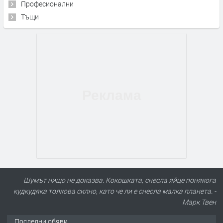
Професионални
Тъщи
ПРЕДЛАГА
Шумът нищо не доказва. Кокошката, снесла яйце понякога
Продавам 24,860 дка земя в
кудкудяка толкова силно, като че ли е снесла малка планета. -
землището на с. Крислово
Марк Твен
Последни обяви