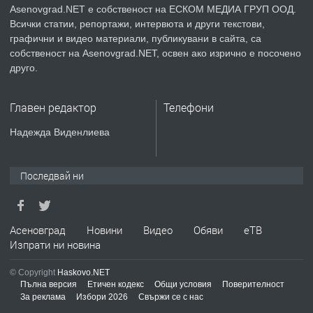
Asenovgrad.NET е собственост на ЕСКОМ МЕДИА ГРУП ООД.
Всички статии, репортажи, интервюта и други текстови,
преди 2 години
графични и видео материали, публикувани в сайта, са
собственост на Asenovgrad.NET, освен ако изрично е посочено
ПРЕДЛАГА
друго.
ремонт на покриви
Главен редактор
Телефони
Надежда Виденлиева
преди 2 години
ПРЕДЛАГА
Висококачествени Целофанови
Последвай ни
Пликове - СКОРПИОПЛАСТ
преди 3 години
Асеновград
Новини
Видео
Обяви
еТВ
Изпрати ни новина
ПРЕДЛАГА
Кутии с подаръци
© Copyright
Haskovo.NET
Пълна версия
Етичен кодекс
Общи условия
Поверителност
За реклама
Избори 2026
Свържи се с нас