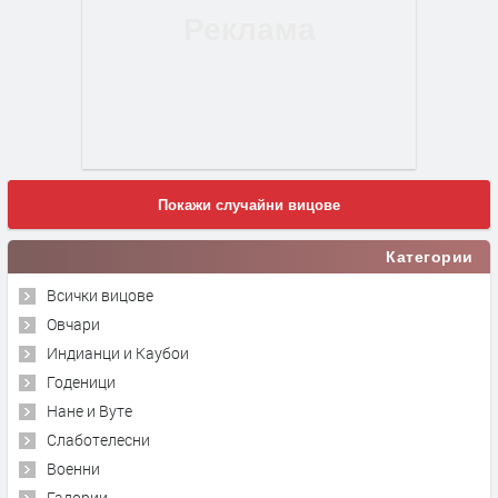
Покажи случайни вицове
Категории
Всички вицове
Овчари
Индианци и Каубои
Годеници
Нане и Вуте
Слаботелесни
Военни
Гадории