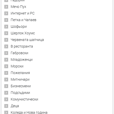
Мечо Пух
Интернет и PC
Петка и Чапаев
Шофьори
Шерлок Хоумс
Червената шапчица
В ресторанта
Габровски
Младоженци
Морски
Пожелания
Митничари
Бизнесмени
Подсъдими
Комунистически
Деца
Коледа и Нова година