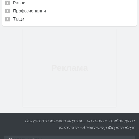
Разни
Професионални
Тъщи
Изкуството изисква жертви..., но това не трябва да са
зрителите. - Александър Фюрстенберг