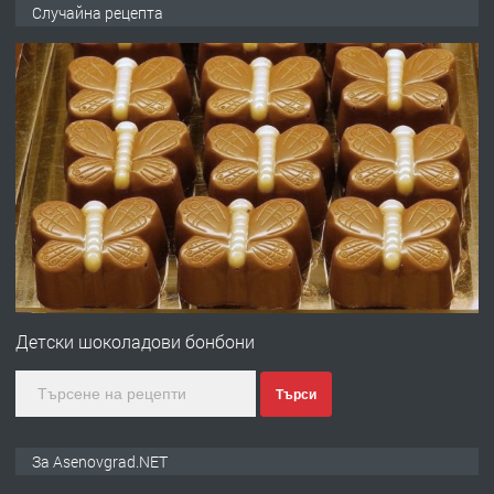
🌟HYUNDAI i10 - 2024 | Само 55 лв./
Случайна рецепта
ден от DL RENT🌟
преди 10 месеца
ПРЕДЛАГА
Професионална броячна машина -
със сертификат от ЕЦБ
преди 1 година
ПРЕДЛАГА
Професионална зеленчукорезачка
за заведения и дома
Детски шоколадови бонбони
Търси
преди 1 година
ПРЕДЛАГА
Дава под наем Асеновград
За Asenovgrad.NET