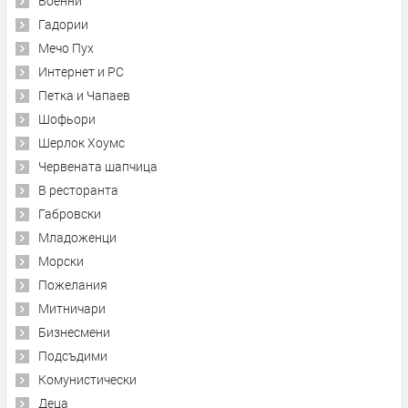
Военни
Гадории
Мечо Пух
Интернет и PC
Петка и Чапаев
Шофьори
Шерлок Хоумс
Червената шапчица
В ресторанта
Габровски
Младоженци
Морски
Пожелания
Митничари
Бизнесмени
Подсъдими
Комунистически
Деца