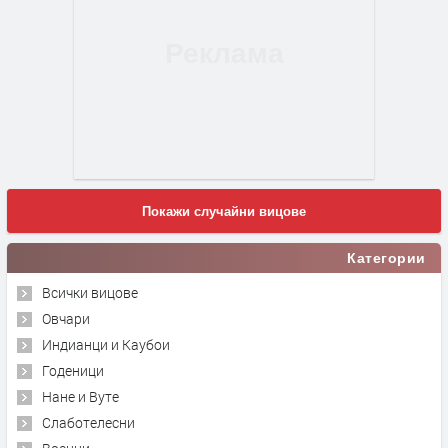
Покажи случайни вицове
Категории
Всички вицове
Овчари
Индианци и Каубои
Годеници
Нане и Вуте
Слаботелесни