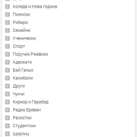
Коледа и Нова година
Пиянски
Рибари
Семейни
Ученически
Спорт
Поручик Ржевски
Адвокати
Бай Ганьо
Канибали
Други
Чукчи
Киркор и Гарабед
Радио Ереван
Расистки
Студентски
Щирлиц