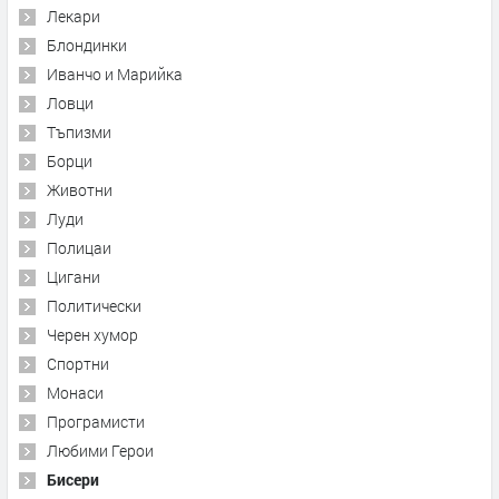
Лекари
Блондинки
Иванчо и Марийка
Ловци
Тъпизми
Борци
Животни
Луди
Полицаи
Цигани
Политически
Черен хумор
Спортни
Монаси
Програмисти
Любими Герои
Бисери