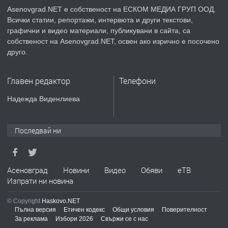
Asenovgrad.NET е собственост на ЕСКОМ МЕДИА ГРУП ООД.
Всички статии, репортажи, интервюта и други текстови,
преди 2 години
графични и видео материали, публикувани в сайта, са
собственост на Asenovgrad.NET, освен ако изрично е посочено
ПРЕДЛАГА
Давам индивидуалани уроци по
друго.
Немски език
Главен редактор
Телефони
преди 2 години
Надежда Виденлиева
ПРЕДЛАГА
ремонт на покриви
Последвай ни
преди 2 години
Асеновград
Новини
Видео
Обяви
еТВ
Изпрати ни новина
ПРЕДЛАГА
Висококачествени Целофанови
Пликове - СКОРПИОПЛАСТ
© Copyright
Haskovo.NET
Пълна версия
Етичен кодекс
Общи условия
Поверителност
За реклама
Избори 2026
Свържи се с нас