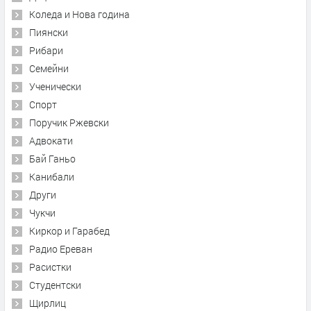
Коледа и Нова година
Пиянски
Рибари
Семейни
Ученически
Спорт
Поручик Ржевски
Адвокати
Бай Ганьо
Канибали
Други
Чукчи
Киркор и Гарабед
Радио Ереван
Расистки
Студентски
Щирлиц