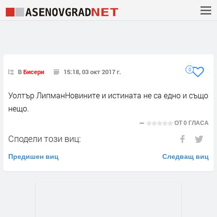
0
В
Бисери
15:18, 03 окт 2017 г.
Уолтър ЛипманНовините и истината не са едно и също
нещо.
ОТ
0 ГЛАСА
Сподели този виц:
Предишен виц
Следващ виц