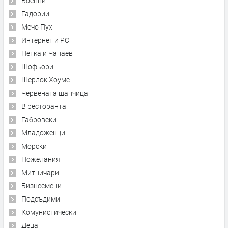
Военни
Гадории
Мечо Пух
Интернет и PC
Петка и Чапаев
Шофьори
Шерлок Хоумс
Червената шапчица
В ресторанта
Габровски
Младоженци
Морски
Пожелания
Митничари
Бизнесмени
Подсъдими
Комунистически
Деца