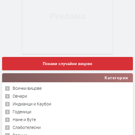
Покажи случайни вицове
Категории
Всички вицове
Овчари
Индианци и Каубои
Годеници
Нане и Вуте
Слаботелесни