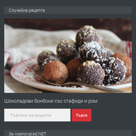
ПРЕДЛАГА
🌟HYUNDAI i10 - 2024 | Само 55 лв./
Случайна рецепта
ден от DL RENT🌟
преди 10 месеца
ПРЕДЛАГА
Професионална броячна машина -
със сертификат от ЕЦБ
преди 1 година
ПРЕДЛАГА
Професионална зеленчукорезачка
за заведения и дома
Шоколадови бонбони със стафиди и ром
Търси
преди 1 година
ПРЕДЛАГА
Дава под наем Асеновград
За Asenovgrad.NET