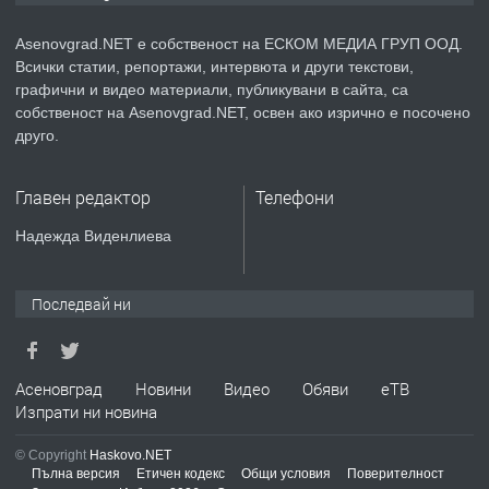
Asenovgrad.NET е собственост на ЕСКОМ МЕДИА ГРУП ООД.
Всички статии, репортажи, интервюта и други текстови,
преди 2 години
графични и видео материали, публикувани в сайта, са
собственост на Asenovgrad.NET, освен ако изрично е посочено
ПРЕДЛАГА
Давам индивидуалани уроци по
друго.
Немски език
Главен редактор
Телефони
преди 2 години
Надежда Виденлиева
ПРЕДЛАГА
ремонт на покриви
Последвай ни
преди 2 години
Асеновград
Новини
Видео
Обяви
еТВ
Изпрати ни новина
ПРЕДЛАГА
Висококачествени Целофанови
Пликове - СКОРПИОПЛАСТ
© Copyright
Haskovo.NET
Пълна версия
Етичен кодекс
Общи условия
Поверителност