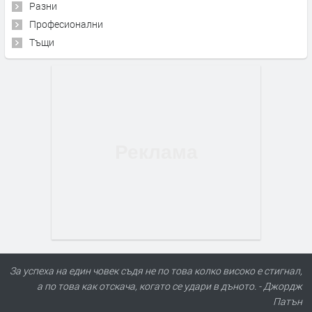
Разни
Професионални
Тъщи
За успеха на един човек съдя не по това колко високо е стигнал,
а по това как отскача, когато се удари в дъното. - Джордж
Патън