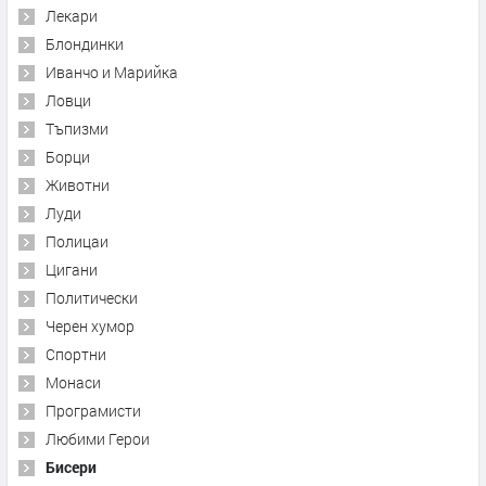
Лекари
Блондинки
Иванчо и Марийка
Ловци
Тъпизми
Борци
Животни
Луди
Полицаи
Цигани
Политически
Черен хумор
Спортни
Монаси
Програмисти
Любими Герои
Бисери