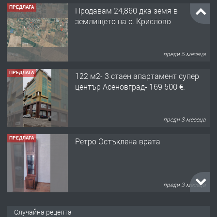
ПРЕДЛАГА
Продавам 24,860 дка земя в
землището на с. Крислово
преди 5 месеца
ПРЕДЛАГА
122 м2- 3 стаен апартамент супер
център Асеновград- 169 500 €.
преди 3 месеца
ПРЕДЛАГА
Ретро Остъклена врата
преди 3 месеца
ПРЕДЛАГА
🌟HYUNDAI i10 - 2024 | Само 55 лв./
Случайна рецепта