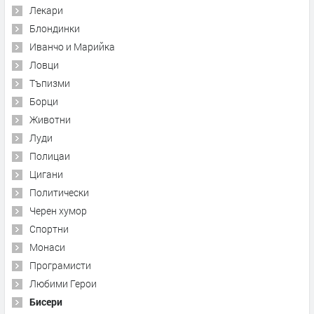
Лекари
Блондинки
Иванчо и Марийка
Ловци
Тъпизми
Борци
Животни
Луди
Полицаи
Цигани
Политически
Черен хумор
Спортни
Монаси
Програмисти
Любими Герои
Бисери