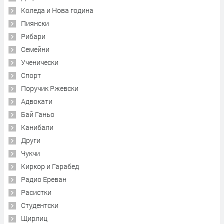
Коледа и Нова година
Пиянски
Рибари
Семейни
Ученически
Спорт
Поручик Ржевски
Адвокати
Бай Ганьо
Канибали
Други
Чукчи
Киркор и Гарабед
Радио Ереван
Расистки
Студентски
Щирлиц