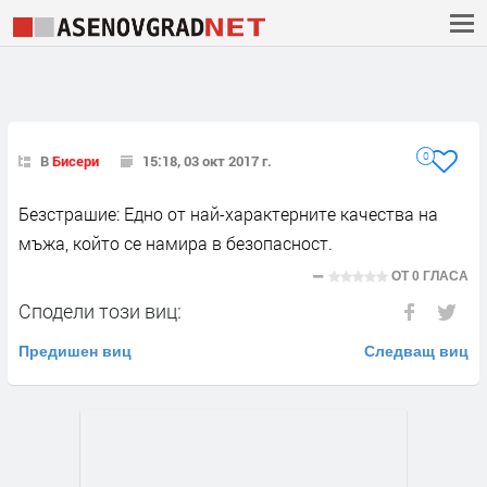
0
В
Бисери
15:18, 03 окт 2017 г.
Безстрашие: Едно от най-характерните качества на
мъжа, който се намира в безопасност.
ОТ
0 ГЛАСА
Сподели този виц:
Предишен виц
Следващ виц