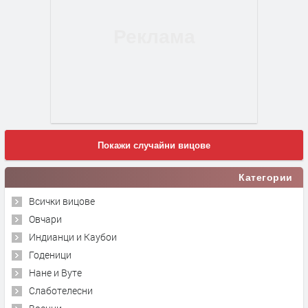
Покажи случайни вицове
Категории
Всички вицове
Овчари
Индианци и Каубои
Годеници
Нане и Вуте
Слаботелесни