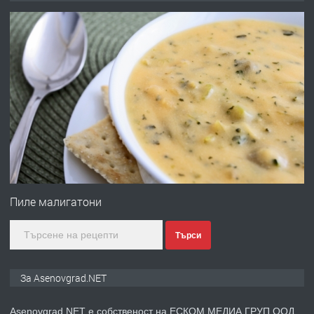
ден от DL RENT🌟
преди 10 месеца
ПРЕДЛАГА
Професионална броячна машина -
със сертификат от ЕЦБ
преди 1 година
ПРЕДЛАГА
Професионална зеленчукорезачка
за заведения и дома
Пиле малигатони
Търси
преди 1 година
ПРЕДЛАГА
Дава под наем Асеновград
За Asenovgrad.NET
Asenovgrad.NET е собственост на ЕСКОМ МЕДИА ГРУП ООД.