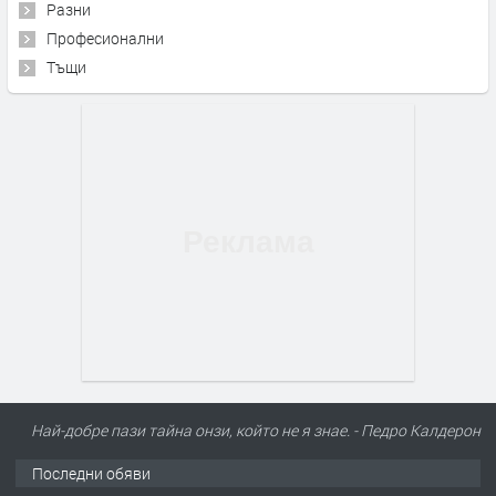
Разни
Професионални
Тъщи
Най-добре пази тайна онзи, който не я знае. - Педро Калдерон
Последни обяви