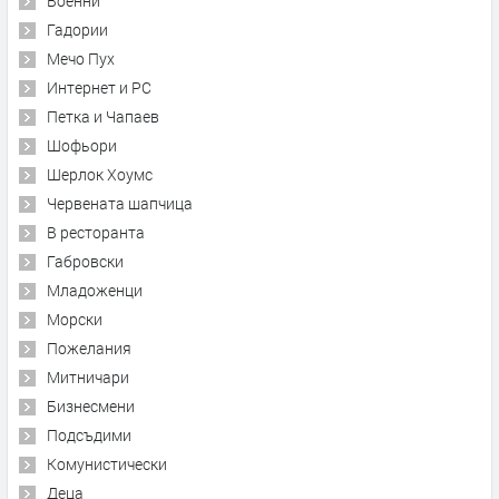
Военни
Гадории
Мечо Пух
Интернет и PC
Петка и Чапаев
Шофьори
Шерлок Хоумс
Червената шапчица
В ресторанта
Габровски
Младоженци
Морски
Пожелания
Митничари
Бизнесмени
Подсъдими
Комунистически
Деца