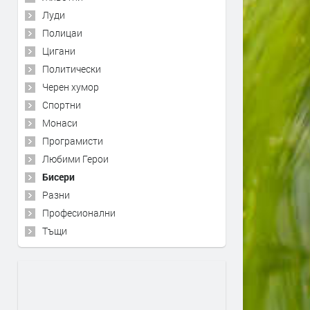
Луди
Полицаи
Цигани
Политически
Черен хумор
Спортни
Монаси
Програмисти
Любими Герои
Бисери
Разни
Професионални
Тъщи