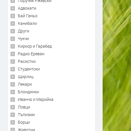
Поручик Ржевски
Адвокати
Бай Ганьо
Канибали
Други
Чукчи
Киркор и Гарабед
Радио Ереван
Расистки
Студентски
Щирлиц
Лекари
Блондинки
Иванчо и Марийка
Ловци
Тъпизми
Борци
Животни