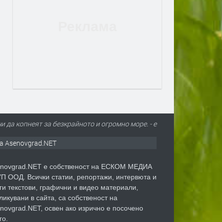
и да копнеят за безкрайното и огромно море. - е
а Asenovgrad.NET
novgrad.NET е собственост на ЕСКОМ МЕДИА
П ООД. Всички статии, репортажи, интервюта и
ги текстови, графични и видео материали,
ликувани в сайта, са собственост на
novgrad.NET, освен ако изрично е посочено
го.