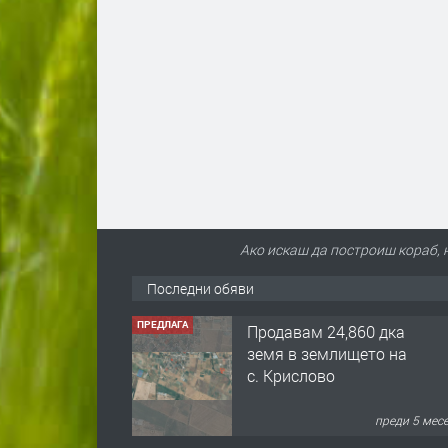
Ако искаш да построиш кораб, н
Последни обяви
ПРЕДЛАГА
Продавам 24,860 дка
земя в землището на
с. Крислово
преди 5 мес