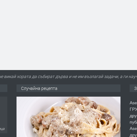
е викай хората да събират дърва и не им възлагай задачи, а ги науч
Случайна рецепта
З
Ase
ГРУ
дру
пуб
Ase
еца
дру