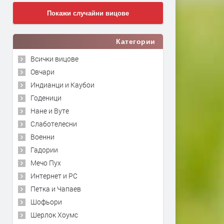
Покажи случайни вицове
Категории
Всички вицове
Овчари
Индианци и Каубои
Годеници
Нане и Вуте
Слаботелесни
Военни
Гадории
Мечо Пух
Интернет и PC
Петка и Чапаев
Шофьори
Шерлок Хоумс