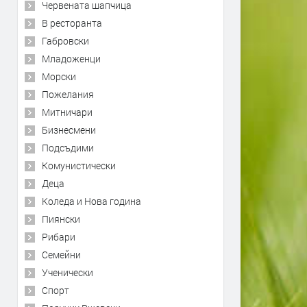
Червената шапчица
В ресторанта
Габровски
Младоженци
Морски
Пожелания
Митничари
Бизнесмени
Подсъдими
Комунистически
Деца
Коледа и Нова година
Пиянски
Рибари
Семейни
Ученически
Спорт