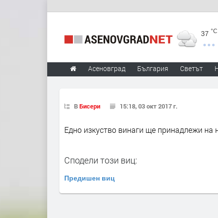
°C
37
Асеновград
България
Светът
В
Бисери
15:18, 03 окт 2017 г.
Едно изкуство винаги ще принадлежи на н
Сподели този виц:
Предишен виц