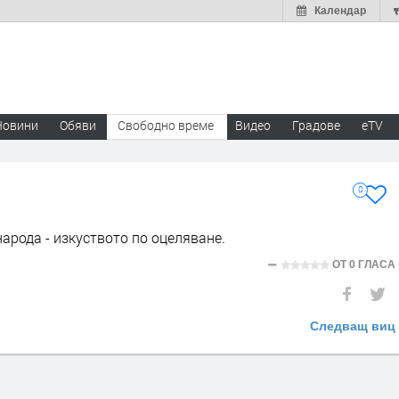
Календар
Новини
Обяви
Свободно време
Видео
Градове
eTV
0
арода - изкуството по оцеляване.
ОТ
0 ГЛАСА
Следващ виц