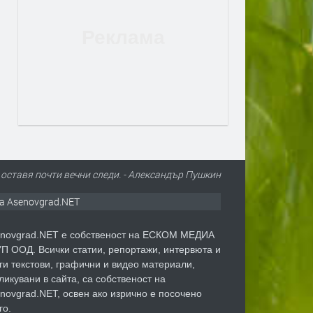
 оставя почти вечни следи. - Александър Пушкин
а Asenovgrad.NET
novgrad.NET е собственост на ЕСКОМ МЕДИА
П ООД. Всички статии, репортажи, интервюта и
ги текстови, графични и видео материали,
ликувани в сайта, са собственост на
novgrad.NET, освен ако изрично е посочено
го.