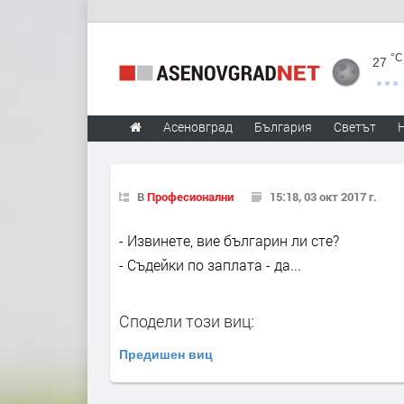
°C
27
Асеновград
България
Светът
В
Професионални
15:18, 03 окт 2017 г.
- Извинете, вие българин ли сте?
- Съдейки по заплата - да...
Сподели този виц:
Предишен виц