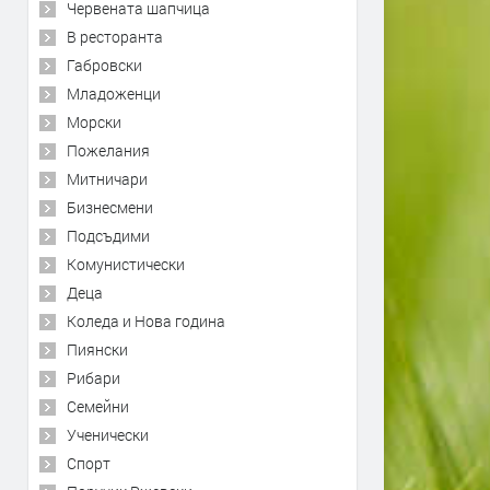
Червената шапчица
В ресторанта
Габровски
Младоженци
Морски
Пожелания
Митничари
Бизнесмени
Подсъдими
Комунистически
Деца
Коледа и Нова година
Пиянски
Рибари
Семейни
Ученически
Спорт