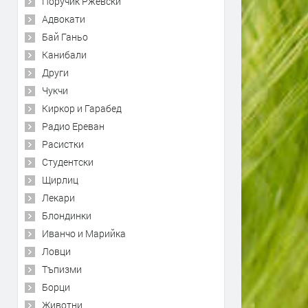
Поручик Ржевски
Адвокати
Бай Ганьо
Канибали
Други
Чукчи
Киркор и Гарабед
Радио Ереван
Расистки
Студентски
Щирлиц
Лекари
Блондинки
Иванчо и Марийка
Ловци
Тъпизми
Борци
Животни