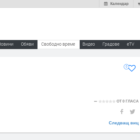
Календар
Новини
Обяви
Свободно време
Видео
Градове
eTV
0
ОТ
0 ГЛАСА
Следващ виц