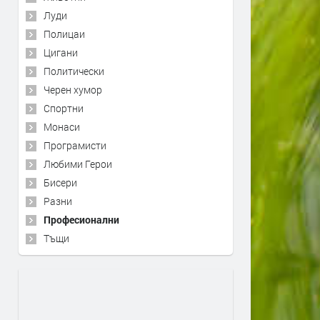
Луди
Полицаи
Цигани
Политически
Черен хумор
Спортни
Монаси
Програмисти
Любими Герои
Бисери
Разни
Професионални
Тъщи