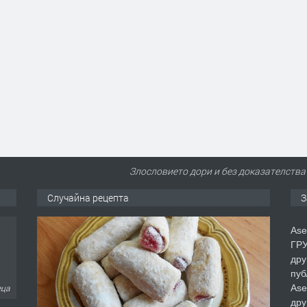
Злословието дори и без доказателства
Случайна рецепта
З
Ase
ГРУ
дру
пуб
Ase
еца
дру