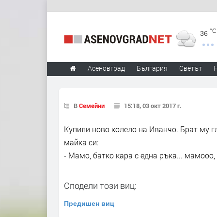
°C
36
Асеновград
България
Светът
В
Семейни
15:18, 03 окт 2017 г.
Купили ново колело на Иванчо. Брат му г
майка си:
- Мамо, батко кара с една ръка... мамооо, 
Сподели този виц:
Предишен виц