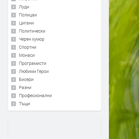
Луди
Полицаи
Цигани
Политически
Черен хумор
Спортни
Монаси
Програмисти
Любими Герои
Бисери
Разни
Професионални
Тъщи