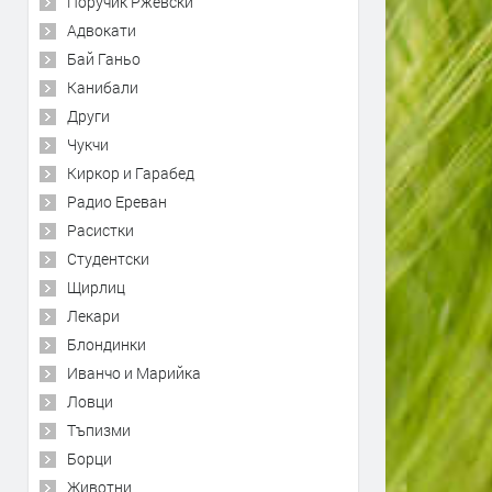
Поручик Ржевски
Адвокати
Бай Ганьо
Канибали
Други
Чукчи
Киркор и Гарабед
Радио Ереван
Расистки
Студентски
Щирлиц
Лекари
Блондинки
Иванчо и Марийка
Ловци
Тъпизми
Борци
Животни