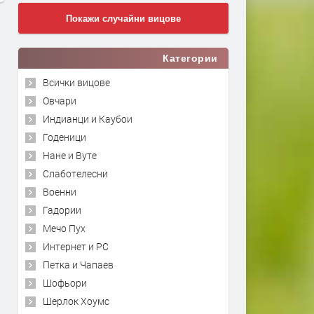
Покажи случайни вицове
Категории
Всички вицове
Овчари
Индианци и Каубои
Годеници
Нане и Вуте
Слаботелесни
Военни
Гадории
Мечо Пух
Интернет и PC
Петка и Чапаев
Шофьори
Шерлок Хоумс