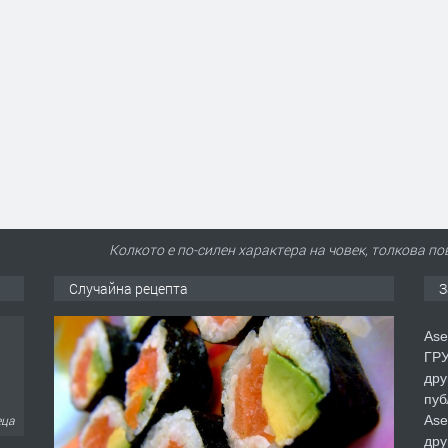
Колкото е по-силен характера на човек, толкова по
Случайна рецепта
З
Ase
ГРУ
дру
пуб
Ase
еца
дру