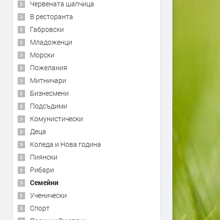
Червената шапчица
В ресторанта
Габровски
Младоженци
Морски
Пожелания
Митничари
Бизнесмени
Подсъдими
Комунистически
Деца
Коледа и Нова година
Пиянски
Рибари
Семейни
Ученически
Спорт