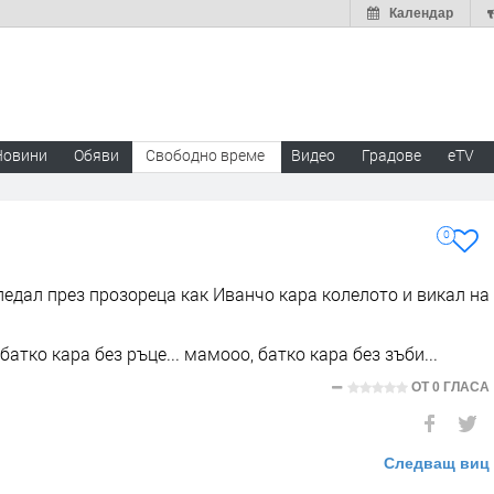
Календар
Новини
Обяви
Свободно време
Видео
Градове
eTV
0
ледал през прозореца как Иванчо кара колелото и викал на
батко кара без ръце... мамооо, батко кара без зъби...
ОТ
0 ГЛАСА
Следващ виц