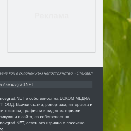
вече той е склонен към непостоянство. - Стендал
а Asenovgrad.NET
novgrad.NET е собственост на ЕСКОМ МЕДИА
П ООД. Всички статии, репортажи, интервюта и
ги текстови, графични и видео материали,
ликувани в сайта, са собственост на
novgrad.NET, освен ако изрично е посочено
го.