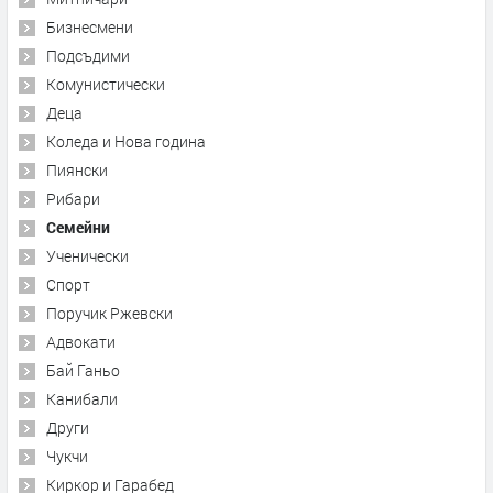
Бизнесмени
Подсъдими
Комунистически
Деца
Коледа и Нова година
Пиянски
Рибари
Семейни
Ученически
Спорт
Поручик Ржевски
Адвокати
Бай Ганьо
Канибали
Други
Чукчи
Киркор и Гарабед