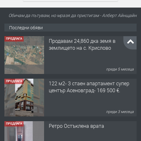
Обичам да пътувам, но мразя да пристигам - Алберт Айнщайн
Последни обяви
ПРЕДЛАГА
Продавам 24,860 дка земя в
землището на с. Крислово
преди 5 месеца
ПРЕДЛАГА
122 м2- 3 стаен апартамент супер
център Асеновград- 169 500 €.
преди 3 месеца
ПРЕДЛАГА
Ретро Остъклена врата