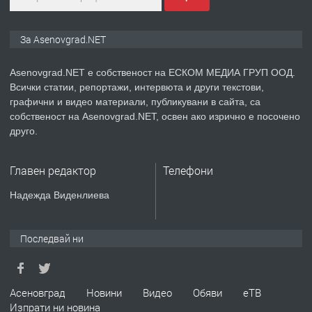
ПРЕДЛАГА
Дава под наем Асеновград
За Asenovgrad.NET
Asenovgrad.NET е собственост на ЕСКОМ МЕДИА ГРУП ООД.
Всички статии, репортажи, интервюта и други текстови,
преди 2 години
графични и видео материали, публикувани в сайта, са
собственост на Asenovgrad.NET, освен ако изрично е посочено
ПРЕДЛАГА
Давам индивидуалани уроци по
друго.
Немски език
Главен редактор
Телефони
преди 2 години
Надежда Виденлиева
ПРЕДЛАГА
ремонт на покриви
Последвай ни
преди 2 години
Асеновград
Новини
Видео
Обяви
еТВ
Изпрати ни новина
ПРЕДЛАГА