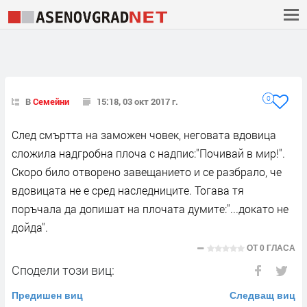
0
В
Семейни
15:18, 03 окт 2017 г.
След смъртта на заможен човек, неговата вдовица
сложила надгробна плоча с надпис:"Почивай в мир!".
Скоро било отворено завещанието и се разбрало, че
вдовицата не е сред наследниците. Тогава тя
поръчала да допишат на плочата думите:"...докато не
дойда".
ОТ
0 ГЛАСА
Сподели този виц:
Предишен виц
Следващ виц