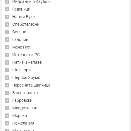
Индианци и Каубои
Годеници
Нане и Вуте
Слаботелесни
Военни
Гадории
Мечо Пух
Интернет и PC
Петка и Чапаев
Шофьори
Шерлок Хоумс
Червената шапчица
В ресторанта
Габровски
Младоженци
Морски
Пожелания
Митничари