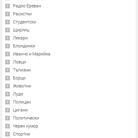
Радио Ереван
Расистки
Студентски
Щирлиц
Лекари
Блондинки
Иванчо и Марийка
Ловци
Тъпизми
Борци
Животни
Луди
Полицаи
Цигани
Политически
Черен хумор
Спортни