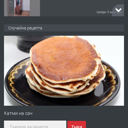
преди 3 месеца
ПРЕДЛАГА
🌟HYUNDAI i10 - 2024 | Само 55 лв./
Случайна рецепта
ден от DL RENT🌟
преди 10 месеца
ПРЕДЛАГА
Професионална броячна машина -
със сертификат от ЕЦБ
преди 1 година
ПРЕДЛАГА
Професионална зеленчукорезачка
за заведения и дома
Катми на сач
Търси
преди 1 година