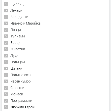
Щирлиц
Лекари
Блондинки
Иванчо и Марийка
Ловци
Тъпизми
Борци
Животни
Луди
Полицаи
Цигани
Политически
Черен хумор
Спортни
Монаси
Програмисти
Любими Герои