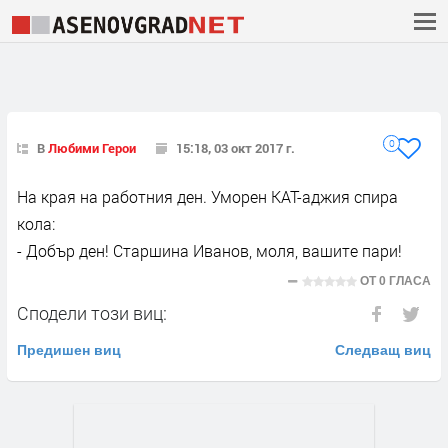
0
В
Любими Герои
15:18, 03 окт 2017 г.
На края на работния ден. Уморен КАТ-аджия спира
кола:
- Добър ден! Старшина Иванов, моля, вашите пари!
ОТ
0 ГЛАСА
Сподели този виц:
Предишен виц
Следващ виц