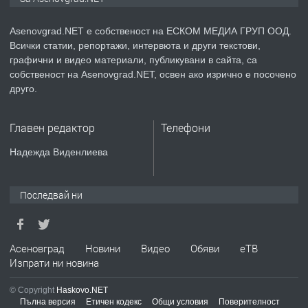
Asenovgrad.NET е собственост на ЕСКОМ МЕДИА ГРУП ООД.
Всички статии, репортажи, интервюта и други текстови,
преди 2 години
графични и видео материали, публикувани в сайта, са
собственост на Asenovgrad.NET, освен ако изрично е посочено
ПРЕДЛАГА
Давам индивидуалани уроци по
друго.
Немски език
Главен редактор
Телефони
преди 2 години
Надежда Виденлиева
ПРЕДЛАГА
ремонт на покриви
Последвай ни
преди 2 години
Асеновград
Новини
Видео
Обяви
еТВ
Изпрати ни новина
ПРЕДЛАГА
Висококачествени Целофанови
Пликове - СКОРПИОПЛАСТ
© Copyright
Haskovo.NET
Пълна версия
Етичен кодекс
Общи условия
Поверителност