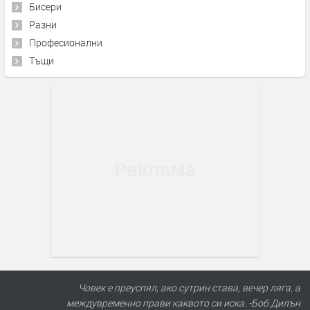
Бисери
Разни
Професионални
Тъщи
Човек е преуспял, ако сутрин става, вечер ляга, а
междувременно прави каквото си иска. -Боб Дилън