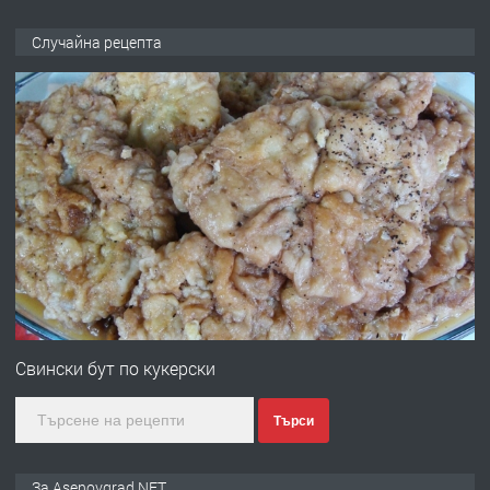
ПРЕДЛАГА
🌟HYUNDAI i10 - 2024 | Само 55 лв./
Случайна рецепта
ден от DL RENT🌟
преди 10 месеца
ПРЕДЛАГА
Професионална броячна машина -
със сертификат от ЕЦБ
преди 1 година
ПРЕДЛАГА
Професионална зеленчукорезачка
за заведения и дома
Свински бут по кукерски
Търси
преди 1 година
ПРЕДЛАГА
Дава под наем Асеновград
За Asenovgrad.NET