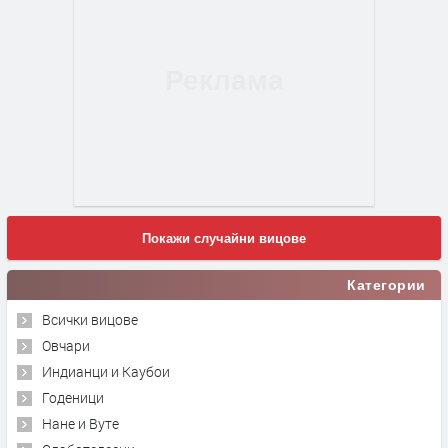
Покажи случайни вицове
Категории
Всички вицове
Овчари
Индианци и Каубои
Годеници
Нане и Вуте