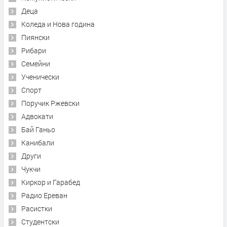
Деца
Коледа и Нова година
Пиянски
Рибари
Семейни
Ученически
Спорт
Поручик Ржевски
Адвокати
Бай Ганьо
Канибали
Други
Чукчи
Киркор и Гарабед
Радио Ереван
Расистки
Студентски