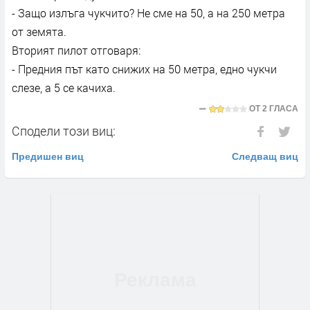
- Защо излъга чукчито? Не сме на 50, а на 250 метра
от земята.
Вторият пилот отговаря:
- Предния път като снижих на 50 метра, едно чукчи
слезе, а 5 се качиха.
ОТ
2 ГЛАСА
Сподели този виц:
Предишен виц
Следващ виц