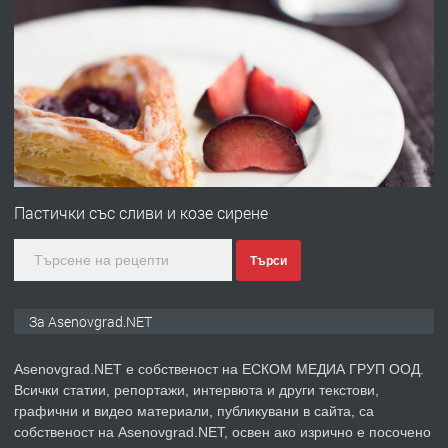
ПРЕДЛАГА
Професионална броячна машина -
със сертификат от ЕЦБ
преди 1 година
ПРЕДЛАГА
Професионална зеленчукорезачка
за заведения и дома
Пастички със сливи и козе сирене
Търси
преди 1 година
ПРЕДЛАГА
Дава под наем Асеновград
За Asenovgrad.NET
Asenovgrad.NET е собственост на ЕСКОМ МЕДИА ГРУП ООД.
Всички статии, репортажи, интервюта и други текстови,
преди 2 години
графични и видео материали, публикувани в сайта, са
собственост на Asenovgrad.NET, освен ако изрично е посочено
ПРЕДЛАГА
Давам индивидуалани уроци по