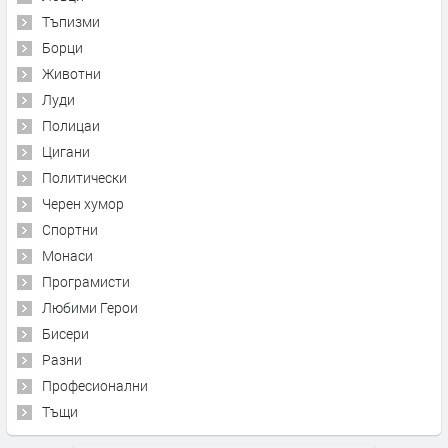
Тъпизми
Борци
Животни
Луди
Полицаи
Цигани
Политически
Черен хумор
Спортни
Монаси
Програмисти
Любими Герои
Бисери
Разни
Професионални
Тъщи