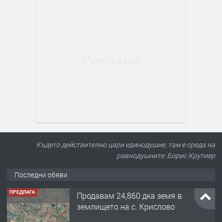
Където действително цари единодушие, там е среда на
равнодушните. Борис Крутиер
Последни обяви
ПРЕДЛАГА
Продавам 24,860 дка земя в
землището на с. Крислово