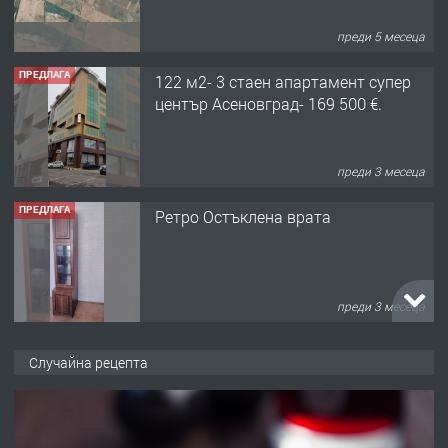
преди 5 месеца
ПРЕДЛАГА
122 м2- 3 стаен апартамент супер
център Асеновград- 169 500 €.
преди 3 месеца
ПРЕДЛАГА
Ретро Остъклена врата
преди 3 месеца
ПРЕДЛАГА
🌟HYUNDAI i10 - 2024 | Само 55 лв./
Случайна рецепта
ден от DL RENT🌟
преди 10 месеца