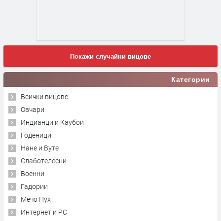
Покажи случайни вицове
Категории
Всички вицове
Овчари
Индианци и Каубои
Годеници
Нане и Вуте
Слаботелесни
Военни
Гадории
Мечо Пух
Интернет и PC