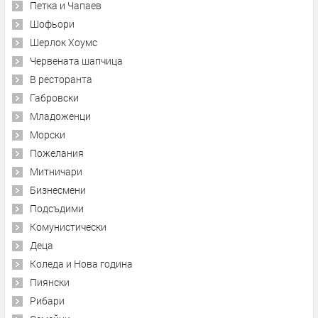
Петка и Чапаев
Шофьори
Шерлок Хоумс
Червената шапчица
В ресторанта
Габровски
Младоженци
Морски
Пожелания
Митничари
Бизнесмени
Подсъдими
Комунистически
Деца
Коледа и Нова година
Пиянски
Рибари