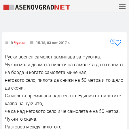
0
В
Чукчи
15:18, 03 окт 2017 г.
Руски военен самолет заминава за Чукотка.
Чукчи моли двамата пилоти на самолета да го вземат
на борда и когато самолета мине над
неговото село, пилота да снижи на 50 метра и то щяло
да скочи.
Самолета преминава над селото. Единия от пилотите
казва на чукчито,
че са над неговото село и че самолета е на 50 метра.
Чукчито скача.
Разговор между пилототе: