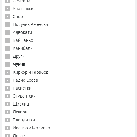
Семейни
Ученически
Спорт
Поручик Ржевски
Адвокати
Бай Ганьо
Канибали
Други
Чукчи
Киркор и Гарабед
Радио Ереван
Расистки
Студентски
Щирлиц
Лекари
Блондинки
Иванчо и Марийка
Ловци