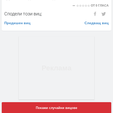
ОТ
0 ГЛАСА
Сподели този виц:
Предишен виц
Следващ виц
Покажи случайни вицове