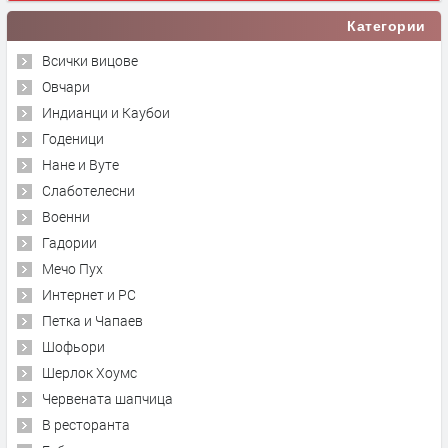
Категории
Всички вицове
Овчари
Индианци и Каубои
Годеници
Нане и Вуте
Слаботелесни
Военни
Гадории
Мечо Пух
Интернет и PC
Петка и Чапаев
Шофьори
Шерлок Хоумс
Червената шапчица
В ресторанта