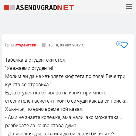
0
В
Студентски
15:18, 03 окт 2017 г.
Табелка в студентски стол:
"Уважаеми студенти!
Молим ви да не хвърляте кюфтета по пода! Вече три
кучета се отровиха."
Една студентка се явява на изпит при много
стеснителен асистент, който се чуди как да си поиска.
Хък-мък, по едно време той казал:
- Ами не знаете колежке, ама нали, ако може така...
разбирате за какво става дума...
- Да изплюя дъвката или да си сваля бикините?