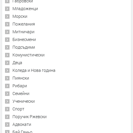
Габровски
Младоженци
Морски
Пожелания
Митничари
Бизнесмени
Подсъдими
Комунистически
Деца
Коледа и Нова година
Пиянски
Рибари
Семейни
Ученически
Спорт
Поручик Ржевски
Адвокати
Бай Ганьо