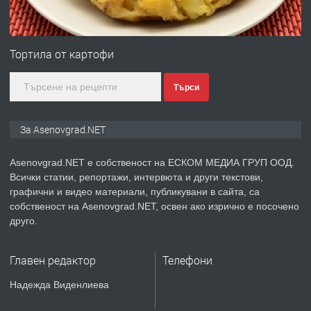
ПРЕДЛАГА
Професионална зеленчукорезачка
за заведения и дома
Тортила от картофи
Търси
преди 1 година
ПРЕДЛАГА
Дава под наем Асеновград
За Asenovgrad.NET
Asenovgrad.NET е собственост на ЕСКОМ МЕДИА ГРУП ООД.
Всички статии, репортажи, интервюта и други текстови,
преди 2 години
графични и видео материали, публикувани в сайта, са
собственост на Asenovgrad.NET, освен ако изрично е посочено
ПРЕДЛАГА
Давам индивидуалани уроци по
друго.
Немски език
Главен редактор
Телефони
преди 2 години
Надежда Виденлиева
ПРЕДЛАГА
ремонт на покриви