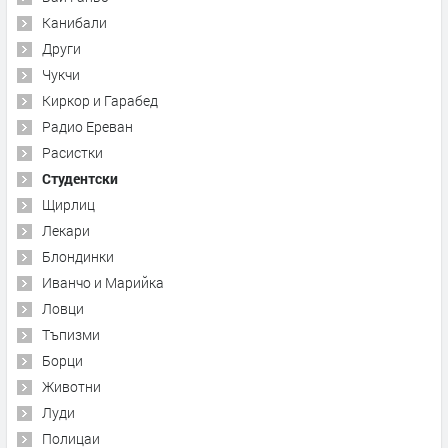
Канибали
Други
Чукчи
Киркор и Гарабед
Радио Ереван
Расистки
Студентски
Щирлиц
Лекари
Блондинки
Иванчо и Марийка
Ловци
Тъпизми
Борци
Животни
Луди
Полицаи