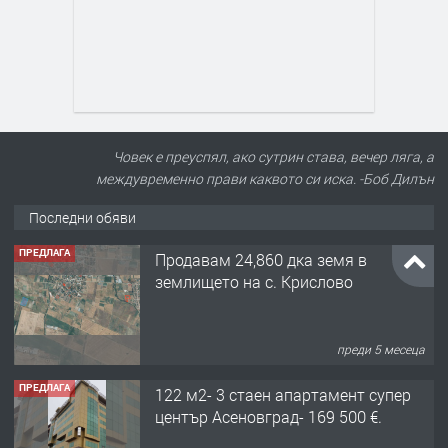
Човек е преуспял, ако сутрин става, вечер ляга, а
междувременно прави каквото си иска. -Боб Дилън
Последни обяви
ПРЕДЛАГА
Продавам 24,860 дка земя в
землището на с. Крислово
преди 5 месеца
ПРЕДЛАГА
122 м2- 3 стаен апартамент супер
център Асеновград- 169 500 €.