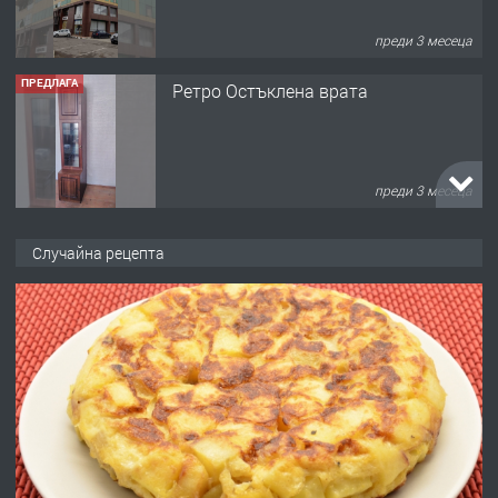
преди 3 месеца
ПРЕДЛАГА
Ретро Остъклена врата
преди 3 месеца
ПРЕДЛАГА
🌟HYUNDAI i10 - 2024 | Само 55 лв./
Случайна рецепта
ден от DL RENT🌟
преди 10 месеца
ПРЕДЛАГА
Професионална броячна машина -
със сертификат от ЕЦБ
преди 1 година