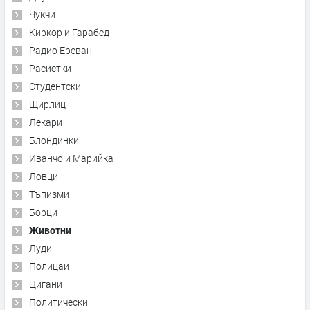
Чукчи
Киркор и Гарабед
Радио Ереван
Расистки
Студентски
Щирлиц
Лекари
Блондинки
Иванчо и Марийка
Ловци
Тъпизми
Борци
Животни
Луди
Полицаи
Цигани
Политически