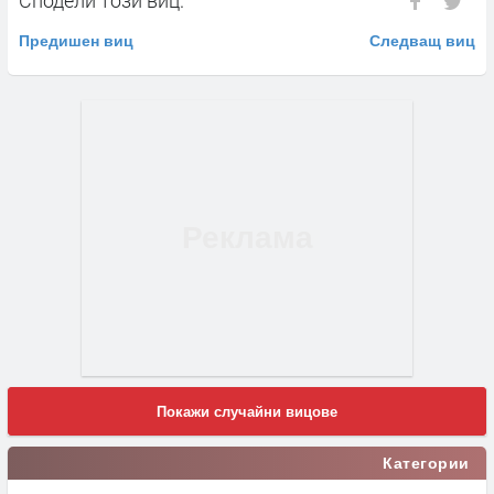
Предишен виц
Следващ виц
Покажи случайни вицове
Категории