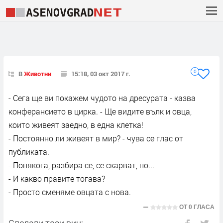
0
В
Животни
15:18, 03 окт 2017 г.
- Сега ще ви покажем чудото на дресурата - казва
конферансието в цирка. - Ще видите вълк и овца,
които живеят заедно, в една клетка!
- Постоянно ли живеят в мир? - чува се глас от
публиката.
- Понякога, разбира се, се скарват, но...
- И какво правите тогава?
- Просто сменяме овцата с нова.
ОТ
0 ГЛАСА
Сподели този виц: