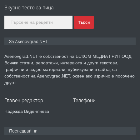
за заведения и дома
Вкусно тесто за пица
Търси
преди 1 година
ПРЕДЛАГА
Дава под наем Асеновград
За Asenovgrad.NET
Asenovgrad.NET е собственост на ЕСКОМ МЕДИА ГРУП ООД.
Всички статии, репортажи, интервюта и други текстови,
преди 2 години
графични и видео материали, публикувани в сайта, са
собственост на Asenovgrad.NET, освен ако изрично е посочено
ПРЕДЛАГА
Давам индивидуалани уроци по
друго.
Немски език
Главен редактор
Телефони
преди 2 години
Надежда Виденлиева
ПРЕДЛАГА
ремонт на покриви
Последвай ни