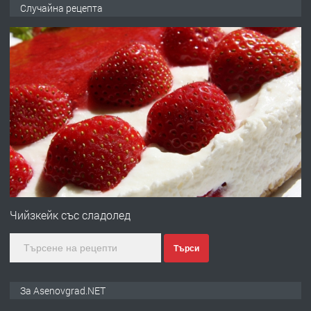
🌟HYUNDAI i10 - 2024 | Само 55 лв./
Случайна рецепта
ден от DL RENT🌟
преди 10 месеца
ПРЕДЛАГА
Професионална броячна машина -
със сертификат от ЕЦБ
преди 1 година
ПРЕДЛАГА
Професионална зеленчукорезачка
за заведения и дома
Чийзкейк със сладолед
Търси
преди 1 година
ПРЕДЛАГА
Дава под наем Асеновград
За Asenovgrad.NET