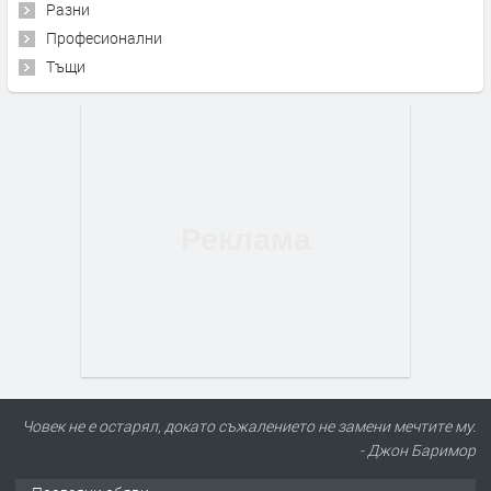
Разни
Професионални
Тъщи
Човек не е остарял, докато съжалението не замени мечтите му.
- Джон Баримор