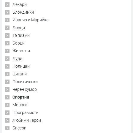
Лекари
Блондинки
Иванчо и Марийка
Ловци
Тъпизми
Борци
Животни
Луди
Полицаи
Цигани
Политически
Черен хумор
Спортни
Монаси
Програмисти
Любими Герои
Бисери