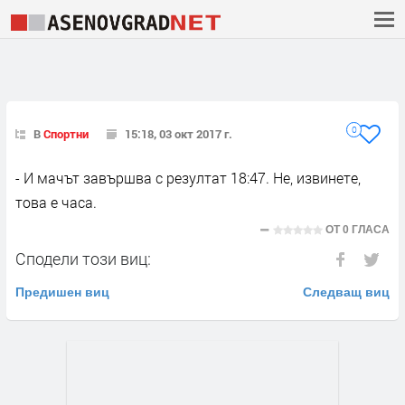
0
В
Спортни
15:18, 03 окт 2017 г.
- И мачът завършва с резултат 18:47. Не, извинете,
това е часа.
ОТ
0 ГЛАСА
Сподели този виц:
Предишен виц
Следващ виц