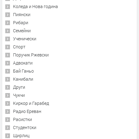
Коледа и Нова година
Пиянски
Рибари
Семейни
Ученически
Спорт
Поручик Ржевски
Адвокати
Бай Ганьо
Канибали
Други
Чукчи
Киркор и Гарабед
Радио Ереван
Расистки
Студентски
Щирлиц