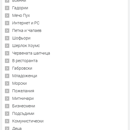
Военни
Гадории
Мечо Пух
Интернет и PC
Петка и Чапаев
Шофьори
Шерлок Хоумс
Червената шапчица
В ресторанта
Габровски
Младоженци
Морски
Пожелания
Митничари
Бизнесмени
Подсъдими
Комунистически
Деца