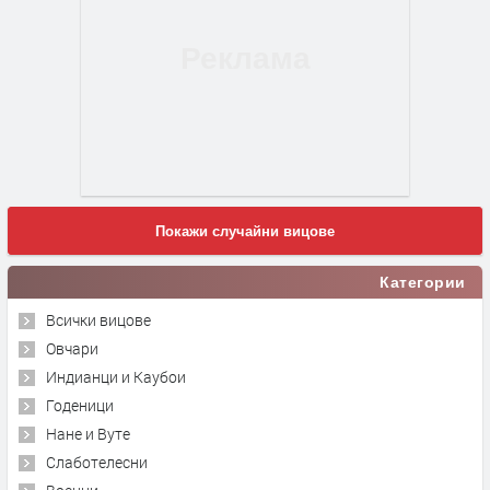
Покажи случайни вицове
Категории
Всички вицове
Овчари
Индианци и Каубои
Годеници
Нане и Вуте
Слаботелесни