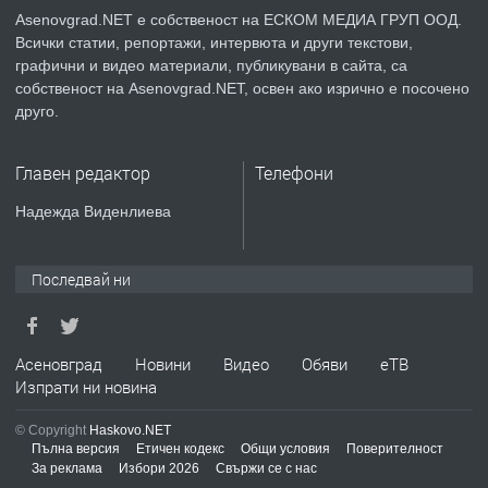
Asenovgrad.NET е собственост на ЕСКОМ МЕДИА ГРУП ООД.
Всички статии, репортажи, интервюта и други текстови,
преди 2 години
графични и видео материали, публикувани в сайта, са
собственост на Asenovgrad.NET, освен ако изрично е посочено
ПРЕДЛАГА
Давам индивидуалани уроци по
друго.
Немски език
Главен редактор
Телефони
преди 2 години
Надежда Виденлиева
ПРЕДЛАГА
ремонт на покриви
Последвай ни
преди 2 години
Асеновград
Новини
Видео
Обяви
еТВ
Изпрати ни новина
ПРЕДЛАГА
Висококачествени Целофанови
Пликове - СКОРПИОПЛАСТ
© Copyright
Haskovo.NET
Пълна версия
Етичен кодекс
Общи условия
Поверителност
За реклама
Избори 2026
Свържи се с нас