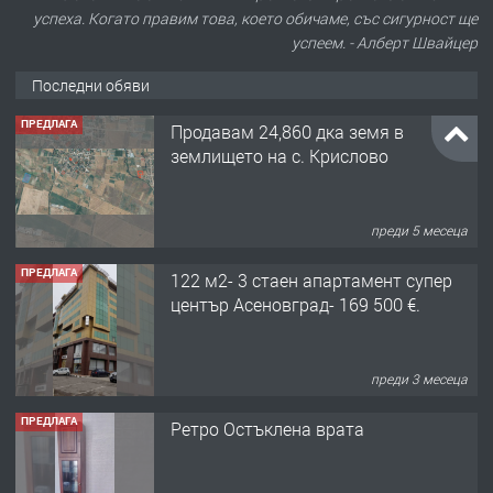
успеха. Когато правим това, което обичаме, със сигурност ще
успеем. - Алберт Швайцер
Последни обяви
ПРЕДЛАГА
Продавам 24,860 дка земя в
землището на с. Крислово
преди 5 месеца
ПРЕДЛАГА
122 м2- 3 стаен апартамент супер
център Асеновград- 169 500 €.
преди 3 месеца
ПРЕДЛАГА
Ретро Остъклена врата