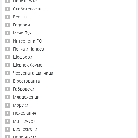
Нане и Вуте
Слаботелесни
Военни
Гадории
Мечо Пух
Интернет и PC
Петка и Чапаев
Шофьори
Шерлок Хоумс
Червената шапчица
В ресторанта
Габровски
Младоженци
Морски
Пожелания
Митничари
Бизнесмени
Подсъдими