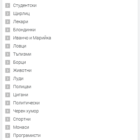
Студентски
Щирлиц
Лекари
Блондинки
Иванчо и Марийка
Ловци
Тъпизми
Борци
Животни
Луди
Полицаи
Цигани
Политически
Черен хумор
Спортни
Монаси
Програмисти