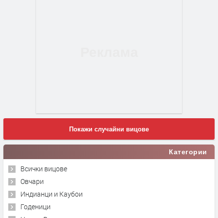
Покажи случайни вицове
Категории
Всички вицове
Овчари
Индианци и Каубои
Годеници