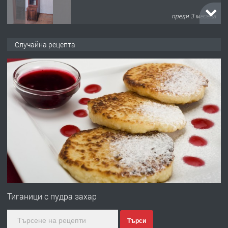
преди 3 месеца
ПРЕДЛАГА
🌟HYUNDAI i10 - 2024 | Само 55 лв./
Случайна рецепта
ден от DL RENT🌟
преди 10 месеца
ПРЕДЛАГА
Професионална броячна машина -
със сертификат от ЕЦБ
преди 1 година
ПРЕДЛАГА
Професионална зеленчукорезачка
за заведения и дома
Тиганици с пудра захар
Търси
преди 1 година