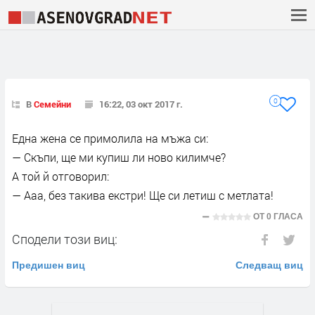
0
В
Семейни
16:22, 03 окт 2017 г.
Една жена се примолила на мъжа си:
— Скъпи, ще ми купиш ли ново килимче?
А той й отговорил:
— Ааа, без такива екстри! Ще си летиш с метлата!
ОТ
0 ГЛАСА
Сподели този виц:
Предишен виц
Следващ виц