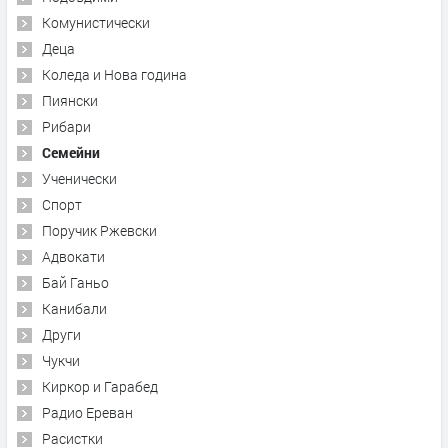
Комунистически
Деца
Коледа и Нова година
Пиянски
Рибари
Семейни
Ученически
Спорт
Поручик Ржевски
Адвокати
Бай Ганьо
Канибали
Други
Чукчи
Киркор и Гарабед
Радио Ереван
Расистки