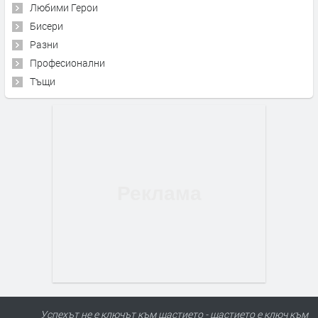
Любими Герои
Бисери
Разни
Професионални
Тъщи
Успехът не е ключът към щастието - щастието е ключ към