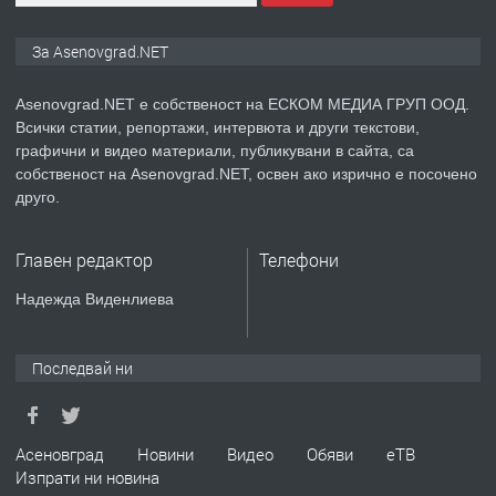
ПРЕДЛАГА
Дава под наем Асеновград
За Asenovgrad.NET
Asenovgrad.NET е собственост на ЕСКОМ МЕДИА ГРУП ООД.
Всички статии, репортажи, интервюта и други текстови,
преди 2 години
графични и видео материали, публикувани в сайта, са
собственост на Asenovgrad.NET, освен ако изрично е посочено
ПРЕДЛАГА
Давам индивидуалани уроци по
друго.
Немски език
Главен редактор
Телефони
преди 2 години
Надежда Виденлиева
ПРЕДЛАГА
ремонт на покриви
Последвай ни
преди 2 години
Асеновград
Новини
Видео
Обяви
еТВ
Изпрати ни новина
ПРЕДЛАГА
Висококачествени Целофанови