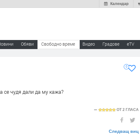
Календар
Новини
Обяви
Свободно време
Видео
Градове
eTV
0
а се чудя дали да му кажа?
ОТ
2 ГЛАСА
Следващ виц