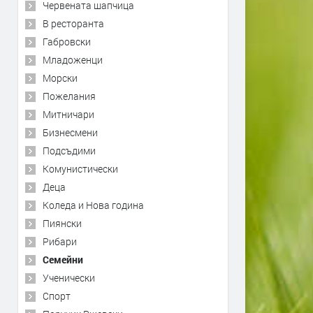
Червената шапчица
В ресторанта
Габровски
Младоженци
Морски
Пожелания
Митничари
Бизнесмени
Подсъдими
Комунистически
Деца
Коледа и Нова година
Пиянски
Рибари
Семейни
Ученически
Спорт