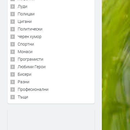
Луди
Полицаи
Цигани
Политически
Черен хумор
Спортни
Монаси
Програмисти
Любими Герои
Бисери
Разни
Професионални
Тъщи