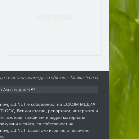
да ти остане време да ги обичаш. - Майка Тереза
а Asenovgrad.NET
novgrad.NET е собственост на ЕСКОМ МЕДИА
П ООД. Всички статии, репортажи, интервюта и
ги текстови, графични и видео материали,
ликувани в сайта, са собственост на
novgrad.NET, освен ако изрично е посочено
го.