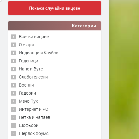
Покажи случайни вицове
Категории
Всички вицове
Овчари
Индианци и Каубои
Годеници
Нане и Вуте
Слаботелесни
Военни
Гадории
Мечо Пух
Интернет и PC
Петка и Чапаев
Шофьори
Шерлок Хоумс