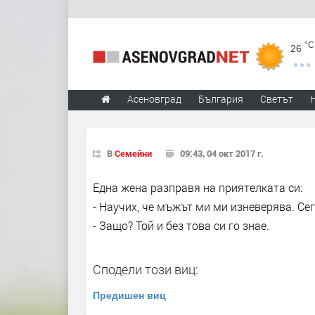
°C
26
Асеновград
България
Светът
В
Семейни
09:43, 04 окт 2017 г.
Една жена разправя на приятелката си:
- Научих, че мъжът ми ми изневерява. Сег
- Защо? Той и без това си го знае.
Сподели този виц:
Предишен виц