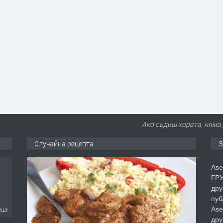
Ако съдиш хората, няма 
Случайна рецепта
З
Ase
ГРУ
дру
пуб
Ase
еца
дру