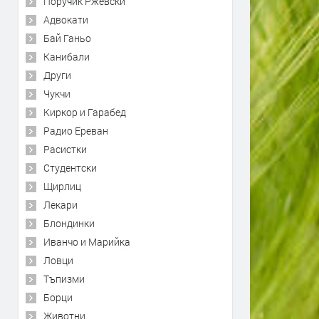
Поручик Ржевски
Адвокати
Бай Ганьо
Канибали
Други
Чукчи
Киркор и Гарабед
Радио Ереван
Расистки
Студентски
Щирлиц
Лекари
Блондинки
Иванчо и Марийка
Ловци
Тъпизми
Борци
Животни