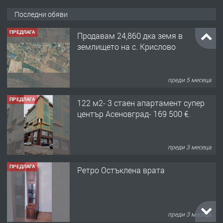
Последни обяви
ПРЕДЛАГА
122 м2- 3 стаен апартамент супер
център Асеновград- 169 500 €.
преди 3 месеца
ПРЕДЛАГА
Ретро Остъклена врата
преди 3 месеца
ПРЕДЛАГА
🌟HYUNDAI i10 - 2024 | Само 55 лв./
ден от DL RENT🌟
преди 10 месеца