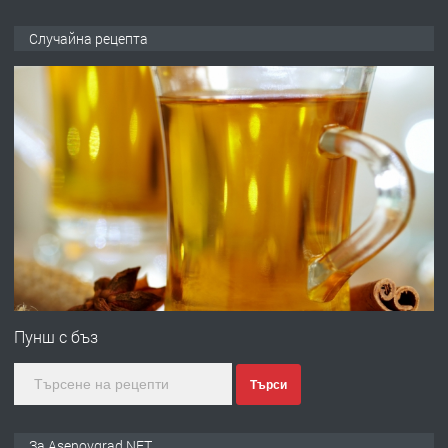
ПРЕДЛАГА
Професионална броячна машина -
Случайна рецепта
със сертификат от ЕЦБ
преди 1 година
ПРЕДЛАГА
Професионална зеленчукорезачка
за заведения и дома
преди 1 година
ПРЕДЛАГА
Дава под наем Асеновград
Пунш с бъз
Търси
преди 2 години
ПРЕДЛАГА
Давам индивидуалани уроци по
За Asenovgrad.NET