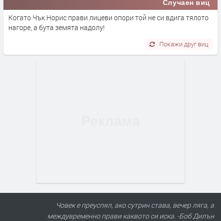
Случаен виц
Когато Чък Норис прави лицеви опори той не си вдига тялото
нагоре, а бута земята надолу!
Покажи друг виц
Човек е преуспял, ако сутрин става, вечер ляга, а
междувременно прави каквото си иска. -Боб Дилън