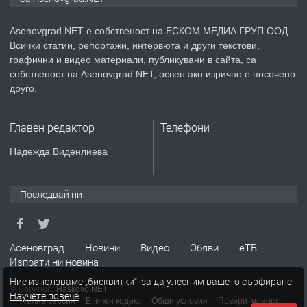
Немски език
Asenovgrad.NET е собственост на ЕСКОМ МЕДИА ГРУП ООД.
Всички статии, репортажи, интервюта и други текстови,
преди 2 години
графични и видео материали, публикувани в сайта, са
собственост на Asenovgrad.NET, освен ако изрично е посочено
ПРЕДЛАГА
ремонт на покриви
друго.
Главен редактор
Телефони
преди 2 години
Надежда Виденлиева
ПРЕДЛАГА
Висококачествени Целофанови
Пликове - СКОРПИОПЛАСТ
Последвай ни
преди 3 години
Асеновград
Новини
Видео
Обяви
еТВ
Изпрати ни новина
ПРЕДЛАГА
Кутии с подаръци
Ние използваме „бисквитки“, за да улесним вашето сърфиране.
© Copyright
Haskovo.NET
Научете повече
.
Пълна версия
Етичен кодекс
Общи условия
Поверителност