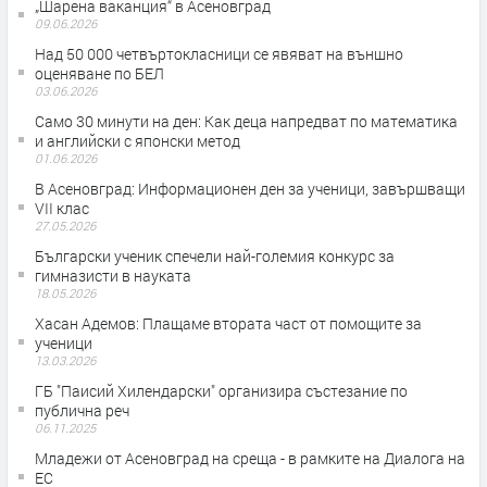
„Шарена ваканция“ в Асеновград
09.06.2026
Над 50 000 четвъртокласници се явяват на външно
оценяване по БЕЛ
03.06.2026
Само 30 минути на ден: Как деца напредват по математика
и английски с японски метод
01.06.2026
В Асеновград: Информационен ден за ученици, завършващи
VII клас
27.05.2026
Български ученик спечели най-големия конкурс за
гимназисти в науката
18.05.2026
Хасан Адемов: Плащаме втората част от помощите за
ученици
13.03.2026
ГБ "Паисий Хилендарски" организира състезание по
публична реч
06.11.2025
Младежи от Асеновград на среща - в рамките на Диалога на
ЕС