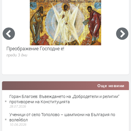
Преображение Господне е!
Г
д
преди 3 дни
п
Още новини
Горан Благоев: Въвеждането на „Добродетели и религии“
противоречи на Конституцията
28.07.2026
Ученици от село Тополово – шампиони на България по
волейбол
10.06.2026