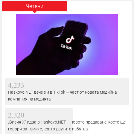
Четени
4,233
Haskovo.NET вече е и в TikTok – част от новата медийна
кампания на медията
2,320
„Визия Х“ идва в Haskovo.NET – новото предаване, което ще
говори за темите, които другите избягват