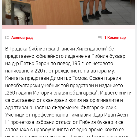
Асеновград
1 Коментар
В Градска библиотека „Паисий Хилендарски” бе
представено юбилейното издание на Рибния буквар
на д-р Петър Берон по повод 195 г. от неговото
написване и 220 г. от рождението на автора му.
Книгата представи Димитър Томов. Освен първия
новобългарски учебник той представи и изданието
„250 години История славянобългарска”. И двете книги
са съставени от сканирани копия на оригиналите и
адаптирана част на съвременен български език.
Ученици от професионална гимназия „Цар Иван Асен
II” прочетоха избрани откъси от Рибния буквар и се
запознаха с нравоученията от едно време, които се
оказват валидни и до днес. Димитър Томов подари на