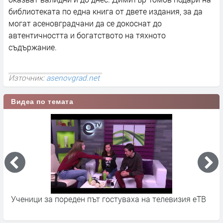
библиотеката по една книга от двете издания, за да
могат асеновградчани да се докоснат до
автентичността и богатството на тяхното
съдържание.
Източник:
asenovgrad.net
Видеа по темата
Ученици за пореден път гостуваха на телевизия еТВ
У
с