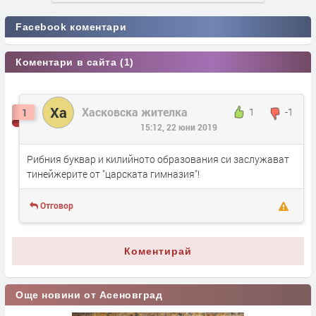
Facebook коментари
Коментари в сайта (1)
Ха
Хасковска жителка
1
-1
1
15:12, 22 юни 2019
Рибния буквар и килийното образования си заслужават
тинейжерите от "царската гимназия"!
Отговор
Коментирай
Още новини от Асеновград