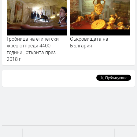
Гробница на египетски
Съкровищата на
жрец отпреди 4400
България
години , открита през
2018 г