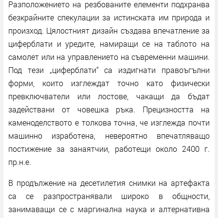
Разположението на резбованите елементи подхранва
безкрайните спекулации за истинската им природа и
произход. Цялостният дизайн създава впечатление за
циферблати и уредите, намиращи се на таблото на
самолет или на управлението на съвременни машини.
Под тези „циферблати“ са издигнати правоъгълни
форми, които изглеждат точно като физически
превключватели или лостове, чакащи да бъдат
задействани от човешка ръка. Прецизността на
каменоделството е толкова точна, че изглежда почти
машинно изработена, невероятно впечатляващо
постижение за занаятчии, работещи около 2400 г.
пр.н.е.
В продължение на десетилетия снимки на артефакта
са се разпространявали широко в общности,
занимаващи се с маргинална наука и алтернативна