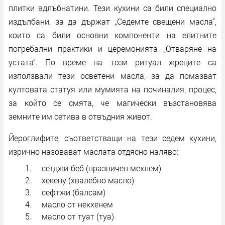
плитки вдлъбнатини. Тези кухини са били специално
издълбани, за да държат „Седемте свещени масла“,
които са били основни компоненти на елитните
погребални практики и церемонията „Отваряне на
устата“. По време на този ритуал жреците са
използвали тези осветени масла, за да помазват
култовата статуя или мумията на починалия, процес,
за който се смята, че магически възстановява
земните им сетива в отвъдния живот.
Йероглифите, съответстващи на тези седем кухини,
изрично назовават маслата отдясно наляво:
сетджи-беб (празничен мехлем)
хекену (хвалебно масло)
сефтжи (балсам)
масло от некхенем
масло от туат (туа)