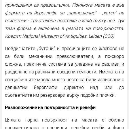
приношения са правоъгълни. Понякога масата е във
формата на йероглифа за „приношение“ - „хетеп“ на
египетски - тръстикова постелка с хляб върху нея. Тук
тази форма е включена в резбата на повърхността.
Кредит: National Museum of Antiquities, Leiden (CC0)
Повдигнатите „бутони“ и пресичащите се жлебове не
са били механични превключватели, а по-скоро
сложна, практична система за улавяне на разливи и
разделяне на различни свещени течности. Имената на
специфичните масла много често са били изписвани с
деликатни йероглифи директно над или до
съответните им резервоари върху подобни плочки.
Разположение на повърхността и релефи
Цялата горна повърхност на масата е обилно
орнаментирана с прецизни, релефни резби и фино