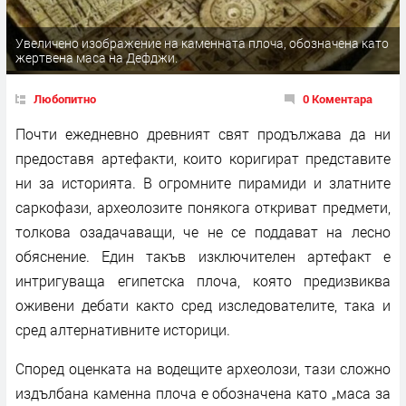
Увеличено изображение на каменната плоча, обозначена като
жертвена маса на Дефджи.
Любопитно
0 Коментара
Почти ежедневно древният свят продължава да ни
предоставя артефакти, които коригират представите
ни за историята. В огромните пирамиди и златните
саркофази, археолозите понякога откриват предмети,
толкова озадачаващи, че не се поддават на лесно
обяснение. Един такъв изключителен артефакт е
интригуваща египетска плоча, която предизвиква
оживени дебати както сред изследователите, така и
сред алтернативните историци.
Според оценката на водещите археолози, тази сложно
издълбана каменна плоча е обозначена като „маса за