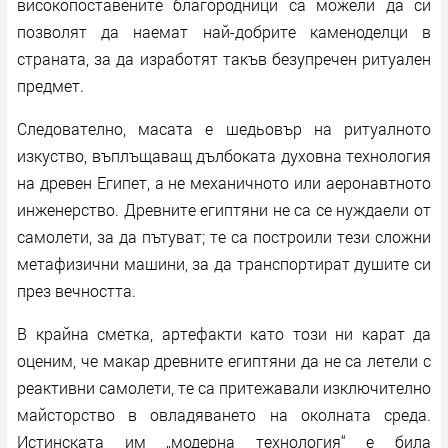
високопоставените благородници са можели да си
позволят да наемат най-добрите каменоделци в
страната, за да изработят такъв безупречен ритуален
предмет.
Следователно, масата е шедьовър на ритуалното
изкуство, въплъщаващ дълбоката духовна технология
на древен Египет, а не механичното или аеронавтното
инженерство. Древните египтяни не са се нуждаели от
самолети, за да пътуват; те са построили тези сложни
метафизични машини, за да транспортират душите си
през вечността.
В крайна сметка, артефакти като този ни карат да
оценим, че макар древните египтяни да не са летели с
реактивни самолети, те са притежавали изключително
майсторство в овладяването на околната среда.
Истинската им „модерна технология“ е била