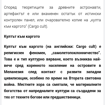
Според теоретиците за древните астронавти,
артефактът е или вкаменен остатък от истински
контролен панел, или очарователно копие на „култа
към каргото“ (Cargo cult).
Култът към каргото
Култът към каргото (на английски: Cargo cult) е
религиозен феномен, „самолетопоклонничество“.
Това е и тип културно вярване, което възниква най-
вече сред коренното население на островите в
Меланезия след контакт с развити западни
цивилизации, особено по време на Втората световна
война. Местните хора са смятали, че материалните
богатства от напредналите култури са създадени за
тях от техните богове или предшественици.