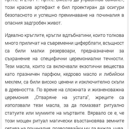
този красив артефакт е бил проектиран да осигури
безопасното и успешно преминаване на починалия в
опасния задгробен живот.
Идеално кръглите, кръгли вдлъбнатини, които толкова
много приличат на съвременни циферблати, всъщност
са били малки резервоари, предназначени за
съхранение на специфични церемониални течности.
Тези масла, които са включвали екзотични вещества
като празничен парфюм, кедрово масло и либийски
мехлем, са били високо ценени и изключително скъпи
в древността. По време на сложната и жизненоважна
церемония „Отваряне на устата“, жреците са
използвали тези масла, за да помазват ритуално
статуите или мумиите на мъртвите. Вярвало се е, че
този мощен ритуал магически възстановява земните
сетива на починалия, позволявайки му да вижда, чува,