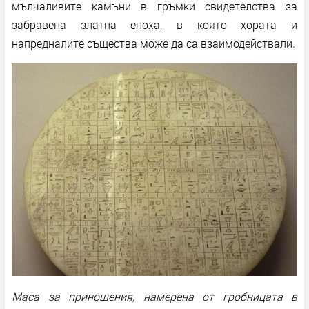
мълчаливите камъни в гръмки свидетелства за
забравена златна епоха, в която хората и
напредналите същества може да са взаимодействали.
Маса за приношения, намерена от гробницата в