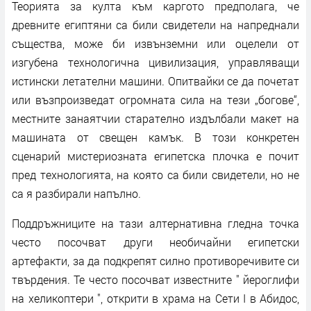
Теорията за култа към каргото предполага, че
древните египтяни са били свидетели на напреднали
същества, може би извънземни или оцелели от
изгубена технологична цивилизация, управляващи
истински летателни машини. Опитвайки се да почетат
или възпроизведат огромната сила на тези „богове“,
местните занаятчии старателно издълбали макет на
машината от свещен камък. В този конкретен
сценарий мистериозната египетска плочка е почит
пред технологията, на която са били свидетели, но не
са я разбирали напълно.
Поддръжниците на тази алтернативна гледна точка
често посочват други необичайни египетски
артефакти, за да подкрепят силно противоречивите си
твърдения. Те често посочват известните " йероглифи
на хеликоптери ", открити в храма на Сети I в Абидос,