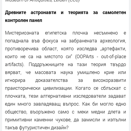
Древните астронавти и теорията за самолетен
контролен панел
Мистериозната египетска плочка несъмнено е
попаднала във фокуса на забранената археология,
противоречива област, която изследва „артефакти,
които не са на мястото си“ (OOPArts - out-of-place
artifacts). Поддръжниците на тази теория твърдо
вярват, че масовата наука умишлено крие или
игнорира доказателства за високоразвити
праисторически цивилизации. Когато се сблъскат с
плочката, тези алтернативни изследователи задават
един много завладяващ въпрос. Как би могло едно
общество, въоръжено само с меки медни длета и
примитивни каменни чукове, да замисли и изпълни
такъв футуристичен дизайн?