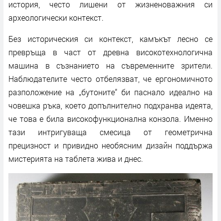
история, често лишени от жизненоважния си
археологически контекст.
Без историческия си контекст, камъкът лесно се
превръща в част от древна високотехнологична
машина в съзнанието на съвременните зрители.
Наблюдателите често отбелязват, че ергономичното
разположение на „бутоните“ би паснало идеално на
човешка ръка, което допълнително подхранва идеята,
че това е била високофункционална конзола. Именно
тази интригуваща смесица от геометрична
прецизност и привидно необясним дизайн поддържа
мистерията на таблета жива и днес.