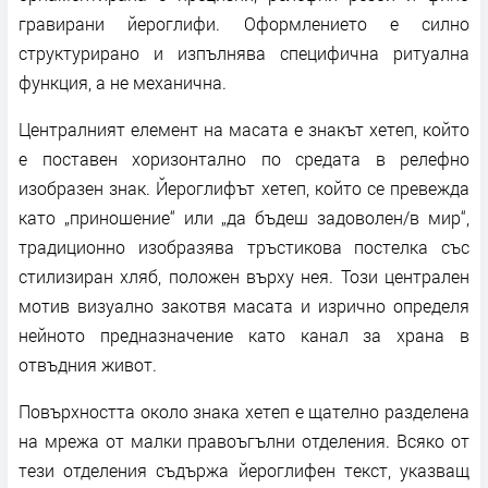
гравирани йероглифи. Оформлението е силно
структурирано и изпълнява специфична ритуална
функция, а не механична.
Централният елемент на масата е знакът хетеп, който
е поставен хоризонтално по средата в релефно
изобразен знак. Йероглифът хетеп, който се превежда
като „приношение“ или „да бъдеш задоволен/в мир“,
традиционно изобразява тръстикова постелка със
стилизиран хляб, положен върху нея. Този централен
мотив визуално закотвя масата и изрично определя
нейното предназначение като канал за храна в
отвъдния живот.
Повърхността около знака хетеп е щателно разделена
на мрежа от малки правоъгълни отделения. Всяко от
тези отделения съдържа йероглифен текст, указващ