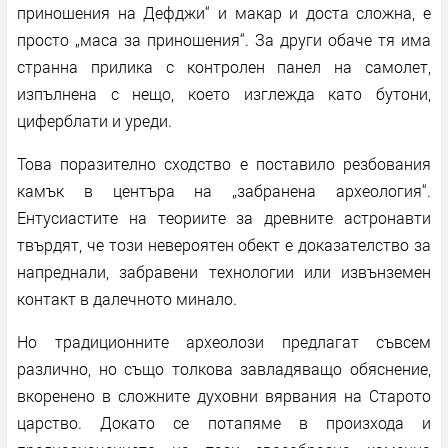
приношения на Дефджи“ и макар и доста сложна, е
просто „маса за приношения“. За други обаче тя има
странна прилика с контролен панел на самолет,
изпълнена с нещо, което изглежда като бутони,
циферблати и уреди.
Това поразително сходство е поставило резбования
камък в центъра на „забранена археология“.
Ентусиастите на теориите за древните астронавти
твърдят, че този невероятен обект е доказателство за
напреднали, забравени технологии или извънземен
контакт в далечното минало.
Но традиционните археолози предлагат съвсем
различно, но също толкова завладяващо обяснение,
вкоренено в сложните духовни вярвания на Старото
царство. Докато се потапяме в произхода и