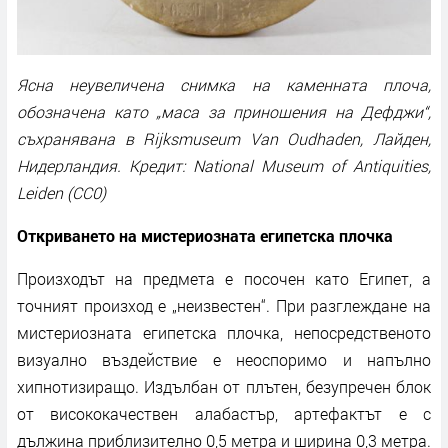
Ясна неувеличена снимка на каменната плоча,
обозначена като „маса за приношения на Дефджи“,
съхранявана в Rijksmuseum Van Oudhaden, Лайден,
Нидерландия. Кредит: National Museum of Antiquities,
Leiden (CC0)
Откриването на мистериозната египетска плочка
Произходът на предмета е посочен като Египет, а
точният произход е „неизвестен“. При разглеждане на
мистериозната египетска плочка, непосредственото
визуално въздействие е неоспоримо и напълно
хипнотизиращо. Издълбан от плътен, безупречен блок
от висококачествен алабастър, артефактът е с
дължина приблизително 0,5 метра и ширина 0,3 метра.