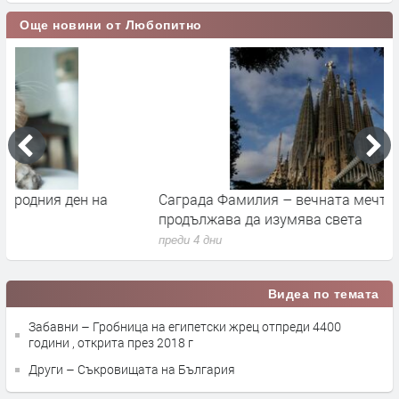
Още новини от Любопитно
Саграда Фамилия – вечната мечта на Гауди, която
К
продължава да изумява света
п
преди 4 дни
п
Видеа по темата
Забавни – Гробница на египетски жрец отпреди 4400
години , открита през 2018 г
Други – Съкровищата на България