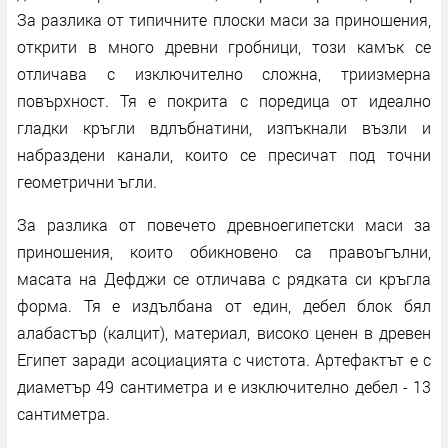
За разлика от типичните плоски маси за приношения,
открити в много древни гробници, този камък се
отличава с изключително сложна, триизмерна
повърхност. Тя е покрита с поредица от идеално
гладки кръгли вдлъбнатини, изпъкнали възли и
набраздени канали, които се пресичат под точни
геометрични ъгли.
За разлика от повечето древноегипетски маси за
приношения, които обикновено са правоъгълни,
масата на Дефджи се отличава с рядката си кръгла
форма. Тя е издълбана от един, дебел блок бял
алабастър (калцит), материал, високо ценен в древен
Египет заради асоциацията с чистота. Артефактът е с
диаметър 49 сантиметра и е изключително дебел - 13
сантиметра.