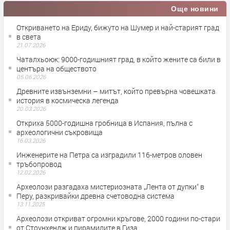
Още новини
Откриването на Ериду, бижуто на Шумер и най-старият град
в света
21.07.2026
Чаталхьоюк: 9000-годишният град, в който жените са били в
центъра на обществото
05.06.2026
Древните извънземни – митът, който превърна човешката
история в космическа легенда
20.03.2026
Откриха 5000-годишна гробница в Испания, пълна с
археологични съкровища
16.03.2026
Инженерите на Петра са изградили 116-метров оловен
тръбопровод
12.02.2026
Археолози разгадаха мистериозната „Лента от дупки“ в
Перу, разкривайки древна счетоводна система
13.11.2025
Археолози откриват огромни кръгове, 2000 години по-стари
от Стоунхендж и пирамидите в Гиза