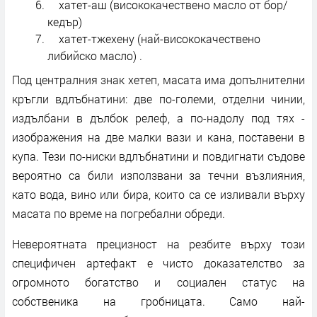
хатет-аш (висококачествено масло от бор/
кедър)
хатет-тжехену (най-висококачествено
либийско масло) .
Под централния знак хетеп, масата има допълнителни
кръгли вдлъбнатини: две по-големи, отделни чинии,
издълбани в дълбок релеф, а по-надолу под тях -
изображения на две малки вази и кана, поставени в
купа. Тези по-ниски вдлъбнатини и повдигнати съдове
вероятно са били използвани за течни възлияния,
като вода, вино или бира, които са се изливали върху
масата по време на погребални обреди.
Невероятната прецизност на резбите върху този
специфичен артефакт е чисто доказателство за
огромното богатство и социален статус на
собственика на гробницата. Само най-