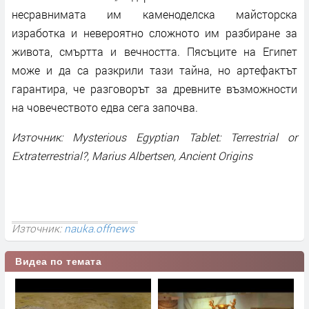
несравнимата им каменоделска майсторска
изработка и невероятно сложното им разбиране за
живота, смъртта и вечността. Пясъците на Египет
може и да са разкрили тази тайна, но артефактът
гарантира, че разговорът за древните възможности
на човечеството едва сега започва.
Източник: Mysterious Egyptian Tablet: Terrestrial or
Extraterrestrial?, Marius Albertsen, Ancient Origins
Източник:
nauka.offnews
Видеа по темата