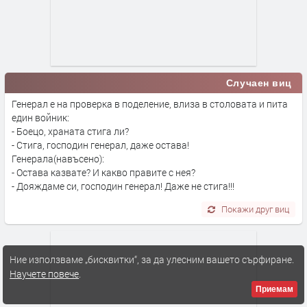
Случаен виц
Генерал е на проверка в поделение, влиза в столовата и пита
един войник:
- Боецо, храната стига ли?
- Стига, господин генерал, даже остава!
Генерала(навъсено):
- Остава казвате? И какво правите с нея?
- Дояждаме си, господин генерал! Даже не стига!!!
Покажи друг виц
Ние използваме „бисквитки“, за да улесним вашето сърфиране.
Научете повече
.
Приемам