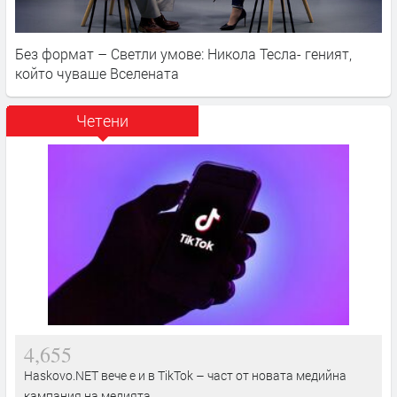
Без формат – Светли умове: Никола Тесла- геният,
който чуваше Вселената
Четени
4,655
Haskovo.NET вече е и в TikTok – част от новата медийна
кампания на медията