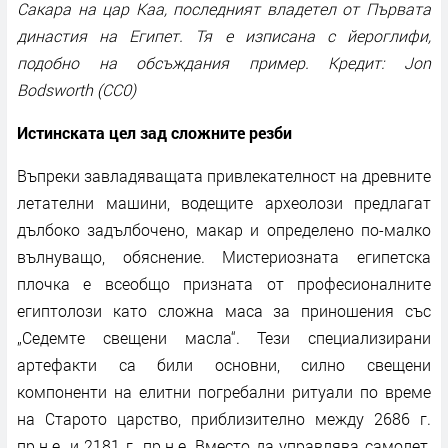
Сакара на цар Каа, последният владетел от Първата
династия на Египет. Тя е изписана с йероглифи,
подобно на обсъждания пример. Кредит: Jon
Bodsworth (CC0)
Истинската цел зад сложните резби
Въпреки завладяващата привлекателност на древните
летателни машини, водещите археолози предлагат
дълбоко задълбочено, макар и определено по-малко
вълнуващо, обяснение. Мистериозната египетска
плочка е всеобщо призната от професионалните
египтолози като сложна маса за приношения със
„Седемте свещени масла“. Тези специализирани
артефакти са били основни, силно свещени
компоненти на елитни погребални ритуали по време
на Старото царство, приблизително между 2686 г.
пр.н.е. и 2181 г. пр.н.е. Вместо да управлява самолет,