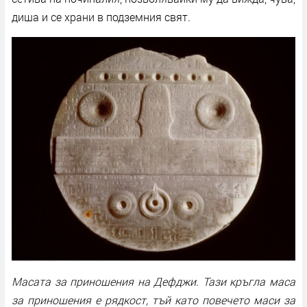
диша и се храни в подземния свят.
Масата за приношения на Дефджи. Тази кръгла маса
за приношения е рядкост, тъй като повечето маси за