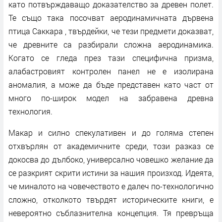
като потвърждаващо доказателство за древен полет.
Те също така посочват аеродинамичната дървена
птица Саккара , твърдейки, че тези предмети доказват,
че древните са разбирали сложна аеродинамика.
Когато се гледа през тази специфична призма,
алабастровият контролен панел не е изолирана
аномалия, а може да бъде представен като част от
много по-широк модел на забравена древна
технология.
Макар и силно спекулативен и до голяма степен
отхвърлян от академичните среди, този разказ се
докосва до дълбоко, универсално човешко желание да
се разкрият скрити истини за нашия произход. Идеята,
че миналото на човечеството е далеч по-технологично
сложно, отколкото твърдят историческите книги, е
невероятно съблазнителна концепция. Тя превръща