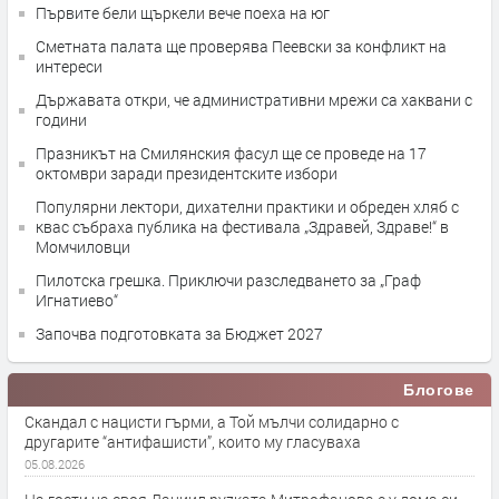
Първите бели щъркели вече поеха на юг
Сметната палата ще провeрява Пеевски за конфликт на
интереси
Държавата откри, че административни мрежи са хаквани с
години
Празникът на Смилянския фасул ще се проведе на 17
октомври заради президентските избори
Популярни лектори, дихателни практики и обреден хляб с
квас събраха публика на фестивала „Здравей, Здраве!“ в
Момчиловци
Пилотска грешка. Приключи разследването за „Граф
Игнатиево“
Започва подготовката за Бюджет 2027
Блогове
Скандал с нацисти гърми, а Той мълчи солидарно с
другарите “антифашисти”, които му гласуваха
05.08.2026