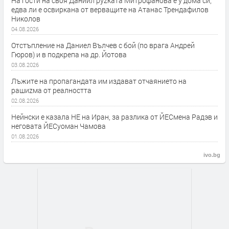
На гости на своя Даниил руzката Митрофанова е у дома си,
едва ли е освиркана от верващите на Атанас Трендафилов
Николов
04.08.2026
Отстъпление на Даниел Вълчев с бой (по врага Андрей
Гюров) и в подкрепа на др. Йотова
03.08.2026
Лъжите на пропагандата им издават отчаянието на
рашиzма от реалността
02.08.2026
Нейнски е казала НЕ на Иран, за разлика от ЙЕСмена Радэв и
неговата ЙЕСуоман Чамова
01.08.2026
ivo.bg