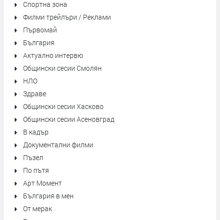
Спортна зона
Филми трейлъри / Реклами
Първомай
България
Актуално интервю
Общински сесии Смолян
НЛО
Здраве
Общински сесии Хасково
Общински сесии Асеновград
В кадър
Документални филми
Пъзел
По пътя
Арт Момент
България в мен
От мерак