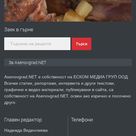
преди 1 година
ПРЕДЛАГА
Професионална зеленчукорезачка
за заведения и дома
Заек в гърне
Търси
преди 1 година
ПРЕДЛАГА
Дава под наем Асеновград
За Asenovgrad.NET
Asenovgrad.NET е собственост на ЕСКОМ МЕДИА ГРУП ООД.
Всички статии, репортажи, интервюта и други текстови,
преди 2 години
графични и видео материали, публикувани в сайта, са
собственост на Asenovgrad.NET, освен ако изрично е посочено
ПРЕДЛАГА
Давам индивидуалани уроци по
друго.
Немски език
Главен редактор
Телефони
преди 2 години
Надежда Виденлиева