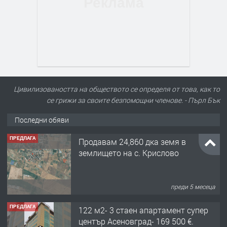
Цивилизоваността на обществото се определя от това, как то
се грижи за своите безпомощни членове. - Пърл Бък
Последни обяви
ПРЕДЛАГА
Продавам 24,860 дка земя в
землището на с. Крислово
преди 5 месеца
ПРЕДЛАГА
122 м2- 3 стаен апартамент супер
център Асеновград- 169 500 €.