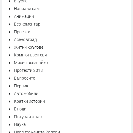
Вкусно
Направи сам
Анимации
Без коментар
Проекти
Асеновград
Житни кръгове
Компютърен свят
Мисия всезнайко
Протести 2018
Въпросите
Перник
Автомобили
Кратки истории
Етюди
Пътувай с нас
Наука
Неопитомените Родопи