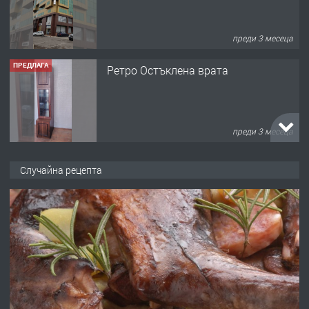
преди 3 месеца
ПРЕДЛАГА
Ретро Остъклена врата
преди 3 месеца
ПРЕДЛАГА
🌟HYUNDAI i10 - 2024 | Само 55 лв./
Случайна рецепта
ден от DL RENT🌟
преди 10 месеца
ПРЕДЛАГА
Професионална броячна машина -
със сертификат от ЕЦБ