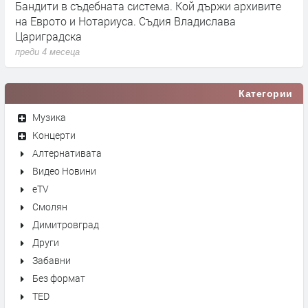
Бандити в съдебната система. Кой държи архивите
Г
на Еврото и Нотариуса. Съдия Владислава
к
Цариградска
п
преди 4 месеца
Категории
Музика
Концерти
Алтернативата
Видео Новини
eTV
Смолян
Димитровград
Други
Забавни
Без формат
TED