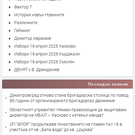
Фактор 7
Истории извън Новините
Различните
Гейминг
Димитър Аврамов
Избори 19 април 2026 Хасково
Избори 19 април 2026 Кърджали
Избори 19 април 2026 Смолян
ДЕНЯТ с В. Дремджиев
Последни новини
Димитровград отново стана бригадирска столица по повод
80 години от организираното бригадирско движение
Областният управител: Нямам правомощия да защитавам
директор на МБАЛ – Хасково с изтекъл мандат
ОП "ФЛОР" продължава почистването на главен път I-6 в
участъка от кв. „Бела вода“ до кв. „Църква“