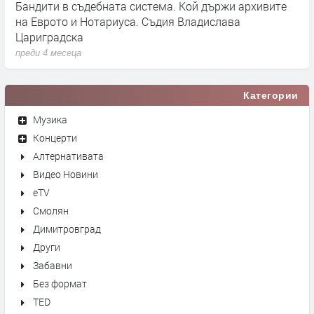
Бандити в съдебната система. Кой държи архивите
Г
на Еврото и Нотариуса. Съдия Владислава
к
Цариградска
п
преди 4 месеца
Категории
Музика
Концерти
Алтернативата
Видео Новини
eTV
Смолян
Димитровград
Други
Забавни
Без формат
TED