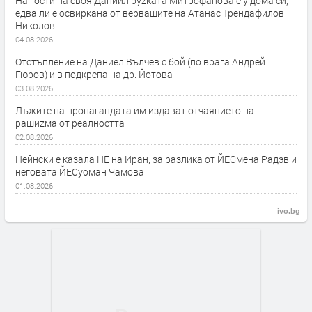
На гости на своя Даниил руzката Митрофанова е у дома си,
едва ли е освиркана от верващите на Атанас Трендафилов
Николов
04.08.2026
Отстъпление на Даниел Вълчев с бой (по врага Андрей
Гюров) и в подкрепа на др. Йотова
03.08.2026
Лъжите на пропагандата им издават отчаянието на
рашиzма от реалността
02.08.2026
Нейнски е казала НЕ на Иран, за разлика от ЙЕСмена Радэв и
неговата ЙЕСуоман Чамова
01.08.2026
ivo.bg