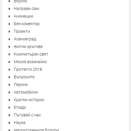
Вкусно
Направи сам
Анимации
Без коментар
Проекти
Асеновград
Житни кръгове
Компютърен свят
Мисия всезнайко
Протести 2018
Въпросите
Перник
Автомобили
Кратки истории
Етюди
Пътувай с нас
Наука
Неопитомените Родопи