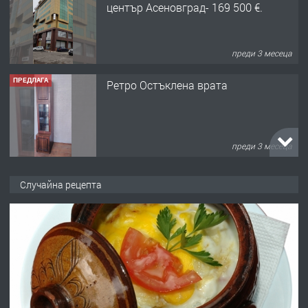
център Асеновград- 169 500 €.
преди 3 месеца
ПРЕДЛАГА
Ретро Остъклена врата
преди 3 месеца
ПРЕДЛАГА
🌟HYUNDAI i10 - 2024 | Само 55 лв./
Случайна рецепта
ден от DL RENT🌟
преди 10 месеца
ПРЕДЛАГА
Професионална броячна машина -
със сертификат от ЕЦБ