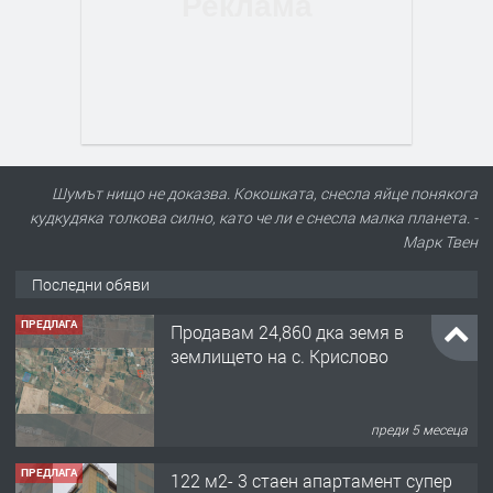
Шумът нищо не доказва. Кокошката, снесла яйце понякога
кудкудяка толкова силно, като че ли е снесла малка планета. -
Марк Твен
Последни обяви
ПРЕДЛАГА
Продавам 24,860 дка земя в
землището на с. Крислово
преди 5 месеца
ПРЕДЛАГА
122 м2- 3 стаен апартамент супер