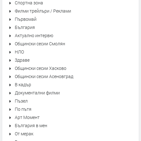
Спортна зона
Филми трейлъри / Реклами
Първомай
България
Актуално интервю
Общински сесии Смолян
НЛО
Здраве
Общински сесии Хасково
Общински сесии Асеновград
В кадър
Документални филми
Пъзел
По пътя
Арт Момент
България в мен
От мерак