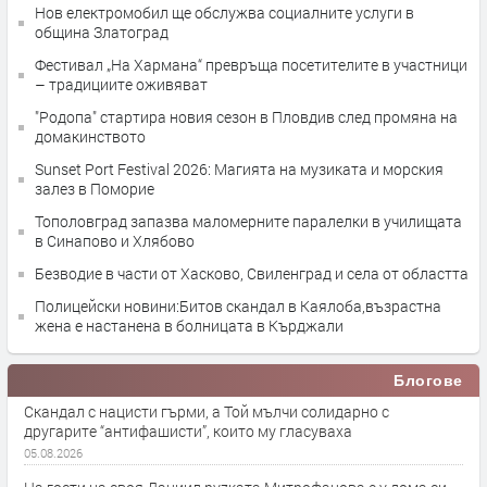
Нов електромобил ще обслужва социалните услуги в
община Златоград
Фестивал „На Хармана“ превръща посетителите в участници
– традициите оживяват
"Родопа" стартира новия сезон в Пловдив след промяна на
домакинството
Sunset Port Festival 2026: Магията на музиката и морския
залез в Поморие
Тополовград запазва маломерните паралелки в училищата
в Синапово и Хлябово
Безводие в части от Хасково, Свиленград и села от областта
Полицейски новини:Битов скандал в Каялоба,възрастна
жена е настанена в болницата в Кърджали
Блогове
Скандал с нацисти гърми, а Той мълчи солидарно с
другарите “антифашисти”, които му гласуваха
05.08.2026