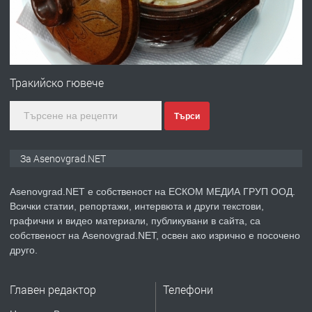
преди 1 година
ПРЕДЛАГА
Професионална зеленчукорезачка
за заведения и дома
Тракийско гювече
Търси
преди 1 година
ПРЕДЛАГА
Дава под наем Асеновград
За Asenovgrad.NET
Asenovgrad.NET е собственост на ЕСКОМ МЕДИА ГРУП ООД.
Всички статии, репортажи, интервюта и други текстови,
преди 2 години
графични и видео материали, публикувани в сайта, са
собственост на Asenovgrad.NET, освен ако изрично е посочено
ПРЕДЛАГА
Давам индивидуалани уроци по
друго.
Немски език
Главен редактор
Телефони
преди 2 години