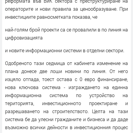
реформата във ВиК сектора с преструктуриране на
операторите и нови правила за ценообразуване. При
инвестициите равносметката показва, че
най-голям брой проекти са се провалили в по линия на
цифровизацията
и новите информационни системи в отделни сектори.
Одобреното тази седмица от кабинета изменение на
плана донесе две лоши новини по линия. От него
изцяло отпада, тоест остава с 0 евро финансиране,
нова ключова система - изграждането на единна
информационна система по устройство на
територията, инвестиционното проектиране и
разрешаването на строителството. Целта на тази
система бе да улесни гражданите и бизнеса и да даде
възможно всички дейности в инвестиционния процес