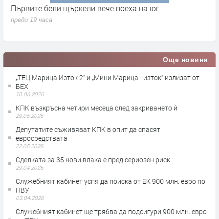
Сметната палата ще провeрява Пеевски за конфликт
Д
на интереси
х
преди 19 часа
п
Още новини
„ТЕЦ Марица Изток 2“ и „Мини Марица - изток“ излизат от
БЕХ
10.06.2026
КПК възкръсна четири месеца след закриването ѝ
29.05.2026
Депутатите съживяват КПК в опит да спасят
евросредствата
22.05.2026
Сделката за 35 нови влака е пред сериозен риск
29.04.2026
Служебният кабинет успя да поиска от ЕК 900 млн. евро по
ПВУ
03.04.2026
Служебният кабинет ще трябва да подсигури 900 млн. евро