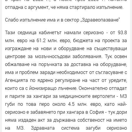
отпадна с аргумент, че няма стартирало изпълнение.
Слабо изпълнение има и в сектор „Здравеопазване”
Тази седмица кабинетът намали сериозно - от 93.8
млн. евро на 61.2 млн. евро, бюджета на проекта за
изграждане на нови и оборудване на съществуващи
центрове за мозъчносъдови заболявания. Тук освен
обжалване на поръчката за доставка на оборудване,
има и проблем заради необходимост от съгласуване с
Агенцията по ядрено регулиране на част от уредите,
които са с йонизиращо лъчение. Окончателно отпадат
и парите за хангари за медицинските вертолети - МЗ
губи по това перо около 4.5 млн. евро, като най-
сериозно е забавянето при хангара в София - тук дори
няма издаден акт за държавна собственост на името
на МЗ. Здравната система загуби сериозно