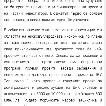
преработен генерално и вместо централно купуване
на батерии се премина към финансиране на проекти
на частни инвеститори. Бюджетът първо бе орязан
наполовина, а след голям интерес - бе увеличен.
Въобще изпълнението на реформите и инвестициите в
областта на нисковъглеродната икономика по плана
за възстановяване следва детайлно да се анализира
след приключването им, доколкото това бе най-
проблемната част от него. Следва да се проследи и
изпълнението на прехвърлени към оперативни
програми големи проекти заради забавяния и
невъзможност да бъдат приключени навреме по ПВУ.
Тук номер 1 като провал е големият проект за
доизграждане и реконструкция на ВиК системи в
агломерации с от 5000 до 10 000 жители с бюджет 300
млн. лв., където поръчките масово зациклиха и