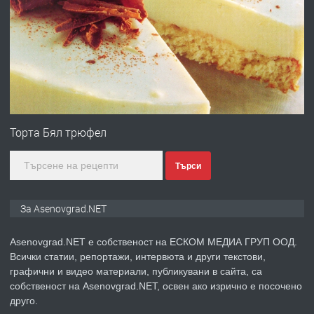
ПРЕДЛАГА
Професионална зеленчукорезачка
за заведения и дома
преди 1 година
ПРЕДЛАГА
Дава под наем Асеновград
Торта Бял трюфел
Търси
преди 2 години
ПРЕДЛАГА
Давам индивидуалани уроци по
За Asenovgrad.NET
Немски език
Asenovgrad.NET е собственост на ЕСКОМ МЕДИА ГРУП ООД.
Всички статии, репортажи, интервюта и други текстови,
преди 2 години
графични и видео материали, публикувани в сайта, са
собственост на Asenovgrad.NET, освен ако изрично е посочено
ПРЕДЛАГА
ремонт на покриви
друго.