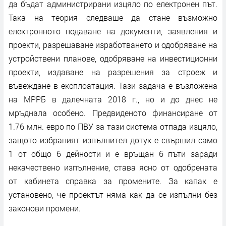
да бъдат администрирани изцяло по електронен път.
Така на теория следваше да стане възможно
електронното подаване на документи, заявления и
проекти, разрешаване изработването и одобряване на
устройствени планове, одобряване на инвестиционни
проекти, издаване на разрешения за строеж и
въвеждане в експлоатация. Тази задача е възложена
на МРРБ в далечната 2018 г., но и до днес не
мръднала особено. Предвиденото финансиране от
1.76 млн. евро по ПВУ за тази система отпада изцяло,
защото избраният изпълнител дотук е свършил само
1 от общо 6 дейности и е връщан 6 пъти заради
некачествено изпълнение, става ясно от одобрената
от кабинета справка за промените. За капак е
установено, че проектът няма как да се изпълни без
законови промени.