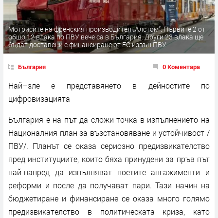
Мотрисите на френския производител „Алстом“. Първите 2 от
общо 12 влака по ПВУ вече са в България. Други 23 влака ще
бъдат доставени с финансиране от ЕС извън ПВУ.
България
0 Коментара
Най–зле е представянето в дейностите по
цифровизацията
България е на път да сложи точка в изпълнението на
Националния план за възстановяване и устойчивост /
ПВУ/. Планът се оказа сериозно предизвикателство
пред институциите, които бяха принудени за пръв път
най-напред да изпълняват поетите ангажименти и
реформи и после да получават пари. Тази начин на
бюджетиране и финансиране се оказа много голямо
предизвикателство в политическата криза, като