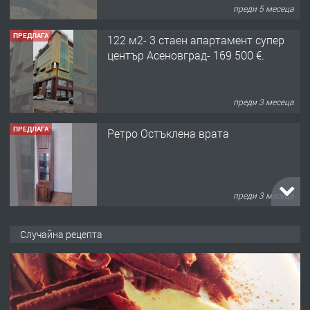
преди 3 месеца
ПРЕДЛАГА
Ретро Остъклена врата
преди 3 месеца
ПРЕДЛАГА
🌟HYUNDAI i10 - 2024 | Само 55 лв./
ден от DL RENT🌟
преди 10 месеца
ПРЕДЛАГА
Професионална броячна машина -
Случайна рецепта
със сертификат от ЕЦБ
преди 1 година