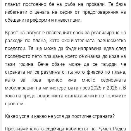
планът постоянно бе на ръба на провали. Те бяха
избегнати с цената на серия от предоговаряния на
обещаните реформи и инвестиции.
Краят на август е последният срок за реализиране на
разходи по плана, като окончателната равносметка
предстои. Тя ще може да бъде направена едва след
последното пето плащане, което се очаква до края на
тази година. Вече обаче може да се твърди, че
страната ни се размина с пълното фиаско по плана,
като за това принос има много сериозната
мобилизация на министерствата през 2025 и 2026 г. В
хода на предоговарянията станаха ясни и по-големите
провали.
Какво успя и какво не успя да постигне страната?
През изминалата седмица кабинетът на Румен Радев