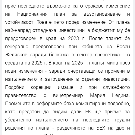
прие последното възможно като срокове изменение
на Националния план за възстановяване и
устойчивост. Това е пето поред изменение. От плана
най-напред отпаднаха инвестиции, а бюджетът му бе
предоговорен в края на 2023 г. После планът бе
генерално предоговорен при кабинета на Росен
Желязков заради блокажа в сектор енергетика - в
средата на 2025 г. В края на 2025 г. планът мина през
нови изменения - заради очертаващи се промени в
изпълнението и затруднения в отделни инвестиции.
Подобни корекции имаше и при служебното
правителство с вицепремиер Мария Недина.
Промените в реформите бяха коментирани подробно,
като предстои да видим дали ЕК ще приеме за
убедително изпълнението на последните трудни
решения по плана - разделянето на БЕХ на две и