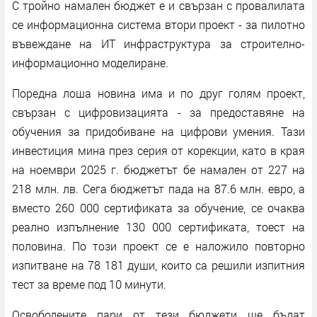
С тройно намален бюджет е и свързан с провалилата
се информационна система втори проект - за пилотно
въвеждане на ИТ инфраструктура за строително-
информационно моделиране.
Поредна лоша новина има и по друг голям проект,
свързан с цифровизацията - за предоставяне на
обучения за придобиване на цифрови умения. Тази
инвестиция мина през серия от корекции, като в края
на ноември 2025 г. бюджетът бе намален от 227 на
218 млн. лв. Сега бюджетът пада на 87.6 млн. евро, а
вместо 260 000 сертификата за обучение, се очаква
реално изпълнение 130 000 сертификата, тоест на
половина. По този проект се е наложило повторно
изпитване на 78 181 души, които са решили изпитния
тест за време под 10 минути.
Освободените пари от тези бюджети ще бъдат