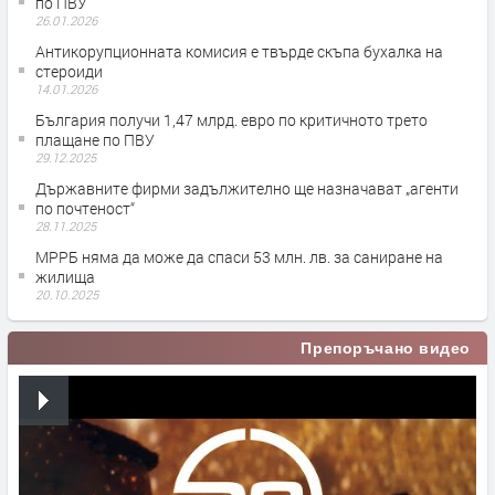
по ПВУ
26.01.2026
Антикорупционната комисия е твърде скъпа бухалка на
стероиди
14.01.2026
България получи 1,47 млрд. евро по критичното трето
плащане по ПВУ
29.12.2025
Държавните фирми задължително ще назначават „агенти
по почтеност“
28.11.2025
МРРБ няма да може да спаси 53 млн. лв. за саниране на
жилища
20.10.2025
Препоръчано видео