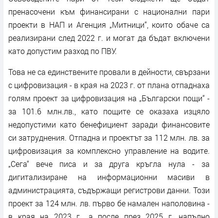
пренасочени към финансирани с национални пари
проекти в НАП и Агенция „Митници“, които обаче са
реализирани след 2022 г. и могат да бъдат включени
като допустим разход по ПВУ.
Това не са единствените провали в дейности, свързани
с цифровизация - в края на 2023 г. от плана отпаднаха
голям проект за цифровизация на „Български пощи“ -
за 101.6 млн.лв., като пощите се оказаха изцяло
недопустими като бенефициент заради финансовите
си затруднения. Отпадна и проектът за 112 млн. лв. за
цифровизация за комплексно управление на водите.
„Сега“ вече писа и за друга кръгла нула - за
дигитализиране на информационни масиви в
администрацията, съдържащи регистрови данни. Този
проект за 124 млн. лв. първо бе намален наполовина -
в края на 2023 г., а после през 2025 г. напълно