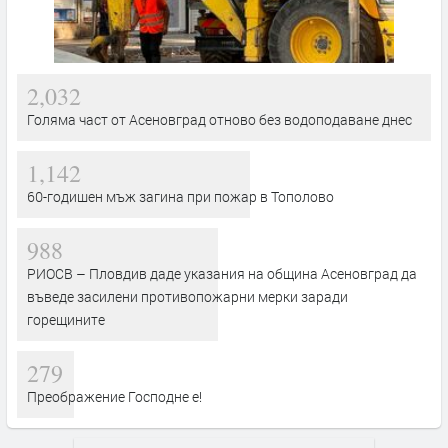
2,032
Голяма част от Асеновград отново без водоподаване днес
1,142
60-годишен мъж загина при пожар в Тополово
988
РИОСВ – Пловдив даде указания на община Асеновград да
въведе засилени противопожарни мерки заради
горещините
279
Преображение Господне е!